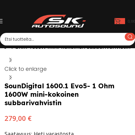
0,0
vo5- 1 Ohm 1600W mini-kokoinen subbarivahvistin
Click to enlarge
SounDigital 1600.1 Evo5- 1 Ohm
1600W mini-kokoinen
subbarivahvistin
279,00
€
Saatavuus: Heti varastosta