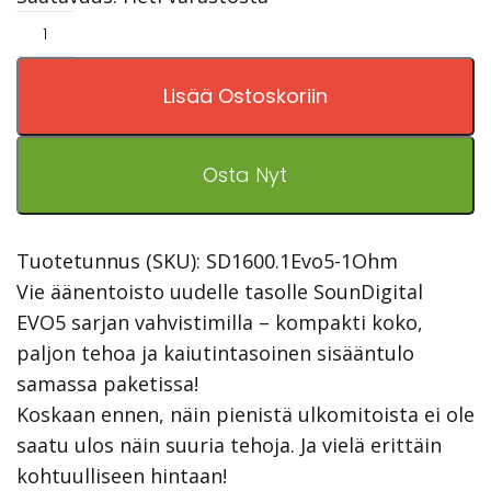
Lisää Ostoskoriin
Osta Nyt
Tuotetunnus (SKU):
SD1600.1Evo5-1Ohm
Vie äänentoisto uudelle tasolle SounDigital
EVO5 sarjan vahvistimilla – kompakti koko,
paljon tehoa ja kaiutintasoinen sisääntulo
samassa paketissa!
Koskaan ennen, näin pienistä ulkomitoista ei ole
saatu ulos näin suuria tehoja. Ja vielä erittäin
kohtuulliseen hintaan!