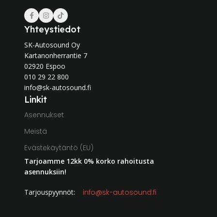
Yhteystiedot
SK-Autosound Oy
Kartanonherrantie 7
02920 Espoo
010 29 22 800
info@sk-autosound.fi
Linkit
Asennukset
Meistä
Evästekäytäntö (EU)
Tarjoamme 12kk 0% korko rahoitusta
asennuksiin!
Tarjouspyynnöt:
info@sk-autosound.fi