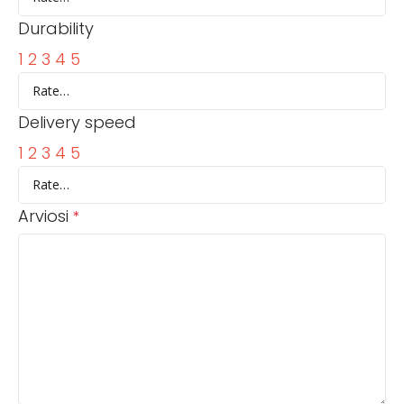
Durability
1
2
3
4
5
Delivery speed
1
2
3
4
5
Arviosi
*