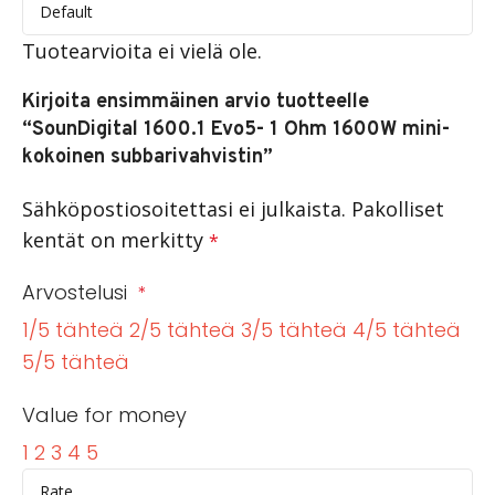
Tuotearvioita ei vielä ole.
Kirjoita ensimmäinen arvio tuotteelle
“SounDigital 1600.1 Evo5- 1 Ohm 1600W mini-
kokoinen subbarivahvistin”
Sähköpostiosoitettasi ei julkaista.
Pakolliset
kentät on merkitty
*
Arvostelusi
*
1/5 tähteä
2/5 tähteä
3/5 tähteä
4/5 tähteä
5/5 tähteä
Value for money
1
2
3
4
5