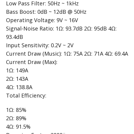
Low Pass Filter: 50Hz ~ 1kHz
Bass Boost: 0dB ~ 12dB @ 50Hz
Operating Voltage: 9V ~ 16V
Signal-Noise Ratio: 1Ω: 93.7dB 2Ω: 95dB 4Ω:
93.4dB
Input Sensitivity: 0.2V ~ 2V
Current Draw (Music): 1Ω: 75A 2Ω: 71A 4Ω: 69.4A
Current Draw (Max):
1Ω: 149A
2Ω: 143A
4Ω: 138.8A
Total Efficiency:
1Ω: 85%
2Ω: 89%
4Ω: 91.5%