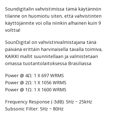
Soundigitalin vahvistimissa tämä käytännön
tilanne on huomiotu siten, että vahvistinten
käyttöjännite voi olla niinkin alhainen kuin 9
volttia!
SounDigital on vahvistinvalmistajana tänä
päivänä erittäin harvinaisella tavalla toimiva,
KAIKKI mallit suunnitellaan ja valmistetaan
omassa tuotantolaitoksessa Brasiliassa
Power @ 4Ω: 1 X 697 WRMS
Power @ 2Ω: 1 X 1056 WRMS
Power @ 1Ω: 1 X 1600 WRMS
Frequency Response (-3dB): 5Hz ~ 25kHz
Subsonic Filter: 5Hz ~ 80Hz