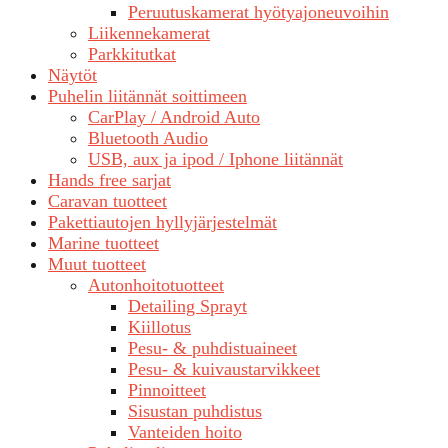
Peruutuskamerat hyötyajoneuvoihin
Liikennekamerat
Parkkitutkat
Näytöt
Puhelin liitännät soittimeen
CarPlay / Android Auto
Bluetooth Audio
USB, aux ja ipod / Iphone liitännät
Hands free sarjat
Caravan tuotteet
Pakettiautojen hyllyjärjestelmät
Marine tuotteet
Muut tuotteet
Autonhoitotuotteet
Detailing Sprayt
Kiillotus
Pesu- & puhdistuaineet
Pesu- & kuivaustarvikkeet
Pinnoitteet
Sisustan puhdistus
Vanteiden hoito