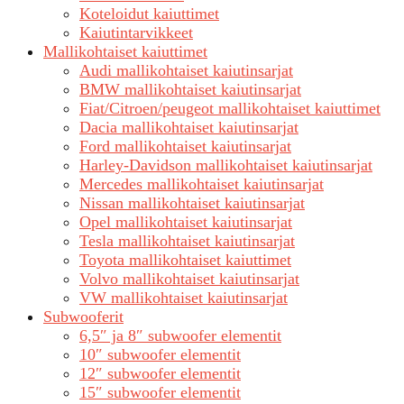
Koteloidut kaiuttimet
Kaiutintarvikkeet
Mallikohtaiset kaiuttimet
Audi mallikohtaiset kaiutinsarjat
BMW mallikohtaiset kaiutinsarjat
Fiat/Citroen/peugeot mallikohtaiset kaiuttimet
Dacia mallikohtaiset kaiutinsarjat
Ford mallikohtaiset kaiutinsarjat
Harley-Davidson mallikohtaiset kaiutinsarjat
Mercedes mallikohtaiset kaiutinsarjat
Nissan mallikohtaiset kaiutinsarjat
Opel mallikohtaiset kaiutinsarjat
Tesla mallikohtaiset kaiutinsarjat
Toyota mallikohtaiset kaiuttimet
Volvo mallikohtaiset kaiutinsarjat
VW mallikohtaiset kaiutinsarjat
Subwooferit
6,5″ ja 8″ subwoofer elementit
10″ subwoofer elementit
12″ subwoofer elementit
15″ subwoofer elementit