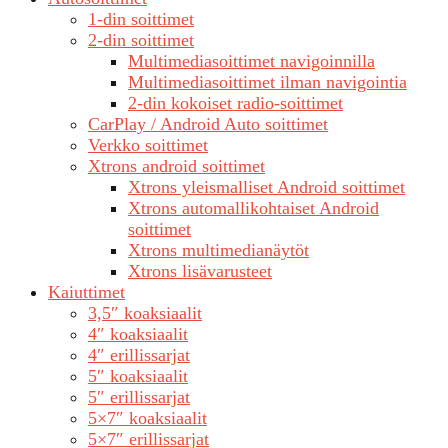
1-din soittimet
2-din soittimet
Multimediasoittimet navigoinnilla
Multimediasoittimet ilman navigointia
2-din kokoiset radio-soittimet
CarPlay / Android Auto soittimet
Verkko soittimet
Xtrons android soittimet
Xtrons yleismalliset Android soittimet
Xtrons automallikohtaiset Android
soittimet
Xtrons multimedianäytöt
Xtrons lisävarusteet
Kaiuttimet
3,5″ koaksiaalit
4″ koaksiaalit
4″ erillissarjat
5″ koaksiaalit
5″ erillissarjat
5×7″ koaksiaalit
5×7″ erillissarjat