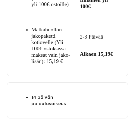
Ilmainen yli
yli 100€ ostoille)
100€
Matkahuollon
jakopaketti
2-3 Päivää
kotiovelle (Yli
100€ ostoksissa
Alkaen 15,19€
maksat vain jako-
lisän):
15,19
€
14 päivän
palautusoikeus