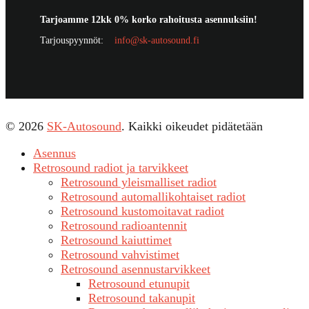
Tarjoamme 12kk 0% korko rahoitusta asennuksiin!
Tarjouspyynnöt:
info@sk-autosound.fi
© 2026
SK-Autosound
. Kaikki oikeudet pidätetään
Asennus
Retrosound radiot ja tarvikkeet
Retrosound yleismalliset radiot
Retrosound automallikohtaiset radiot
Retrosound kustomoitavat radiot
Retrosound radioantennit
Retrosound kaiuttimet
Retrosound vahvistimet
Retrosound asennustarvikkeet
Retrosound etunupit
Retrosound takanupit