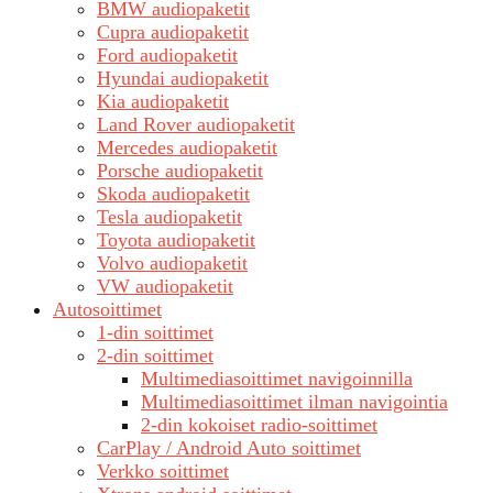
BMW audiopaketit
Cupra audiopaketit
Ford audiopaketit
Hyundai audiopaketit
Kia audiopaketit
Land Rover audiopaketit
Mercedes audiopaketit
Porsche audiopaketit
Skoda audiopaketit
Tesla audiopaketit
Toyota audiopaketit
Volvo audiopaketit
VW audiopaketit
Autosoittimet
1-din soittimet
2-din soittimet
Multimediasoittimet navigoinnilla
Multimediasoittimet ilman navigointia
2-din kokoiset radio-soittimet
CarPlay / Android Auto soittimet
Verkko soittimet