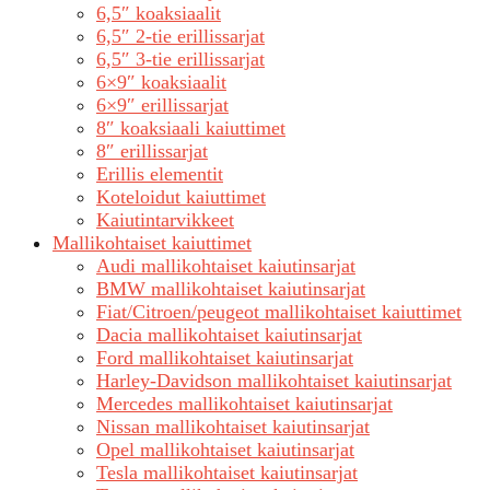
6,5″ koaksiaalit
6,5″ 2-tie erillissarjat
6,5″ 3-tie erillissarjat
6×9″ koaksiaalit
6×9″ erillissarjat
8″ koaksiaali kaiuttimet
8″ erillissarjat
Erillis elementit
Koteloidut kaiuttimet
Kaiutintarvikkeet
Mallikohtaiset kaiuttimet
Audi mallikohtaiset kaiutinsarjat
BMW mallikohtaiset kaiutinsarjat
Fiat/Citroen/peugeot mallikohtaiset kaiuttimet
Dacia mallikohtaiset kaiutinsarjat
Ford mallikohtaiset kaiutinsarjat
Harley-Davidson mallikohtaiset kaiutinsarjat
Mercedes mallikohtaiset kaiutinsarjat
Nissan mallikohtaiset kaiutinsarjat
Opel mallikohtaiset kaiutinsarjat
Tesla mallikohtaiset kaiutinsarjat