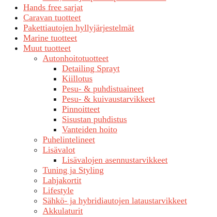
Hands free sarjat
Caravan tuotteet
Pakettiautojen hyllyjärjestelmät
Marine tuotteet
Muut tuotteet
Autonhoitotuotteet
Detailing Sprayt
Kiillotus
Pesu- & puhdistuaineet
Pesu- & kuivaustarvikkeet
Pinnoitteet
Sisustan puhdistus
Vanteiden hoito
Puhelintelineet
Lisävalot
Lisävalojen asennustarvikkeet
Tuning ja Styling
Lahjakortit
Lifestyle
Sähkö- ja hybridiautojen lataustarvikkeet
Akkulaturit