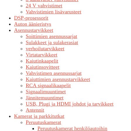
24 V vahvistimet
Vahvistimien lisävarusteet
DSP-prosessorit
Auton äänieristys
Asennustarvikkeet
Soittimien asennussarjat
Sulakkeet ja sulakerasiat
verhoilutarvikkeet
Virtatarvikkeet
Kaiutinkaapelit
Kaiutinsovitteet
Vahvistimen asennussarjat
Kaiuttimien asennustarvikkeet
RCA signaalikaapelit
Signaalimuuntimet
Jännitemuuntimet
USB, Plugi ja HDMI johdot ja tarvikkeet
Antennit
Kamerat ja parkkitutkat
Peruutuskamerat
Peruutuskamerat henkilöautoihin