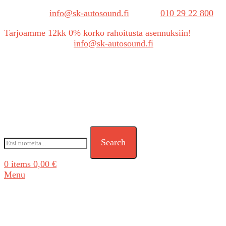
Sähköposti:
info@sk-autosound.fi
| Puh.
010 29 22 800
Tarjoamme 12kk 0% korko rahoitusta asennuksiin!
Tarjouspyynnöt:
info@sk-autosound.fi
Search
0
items
0,00
€
Menu