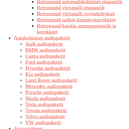
Retrosound automallikohtaiset etupanelit
Retrosound yleismalli etupanelit
Retrosound yleismalli sovitekehykset
Retrosound radion kiinnitystarvikkeet
Retrosound kaiutin asennuspaneelit ja
korokkeet
Autokohtaiset audiopaketit
Audi audiopaketit
BMW audiopaketit
Cupra audiopaketit
Ford audiopaketit
Hyundai audiopaketit
Kia audiopaketit
Land Rover audiopaketit
Mercedes audiopaketit
Porsche audiopaketit
Skoda audiopaketit
Tesla audiopaketit
Toyota audiopaketit
Volvo audiopaketit
VW audiopaketit
Autosoittimet