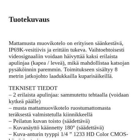
Tuotekuvaus
Mattamusta muovikotelo on erityisen säänkestävä,
IP69K-vesitiivis ja erittäin tukeva. Vaihtoehtoisesti
videosignaaliin voidaan häivyttää kaksi erilaista
apulinjaa (kapea / leveä), mikä mahdollistaa katsojan
pysäköinnin paremmin. Toimitukseen sisältyy 8
metrin jatkojohto laadukkailla kuparisäikeillä.
TEKNISET TIEDOT
– 2 erilaista apulinjaa: sammutettu tehtaalla (voidaan
kytkeä päälle)
– musta mattamuovikotelo ruostumattomasta
teräksestä valmistetulla kiinnikkeellä
– Peilatun kuvan toisto (säädettävä)
– Kuvanäyttö käännetty 180° (säädettävä)
– Kuva-anturin tyyppi 1/4 ” 1233 HD Color CMOS-