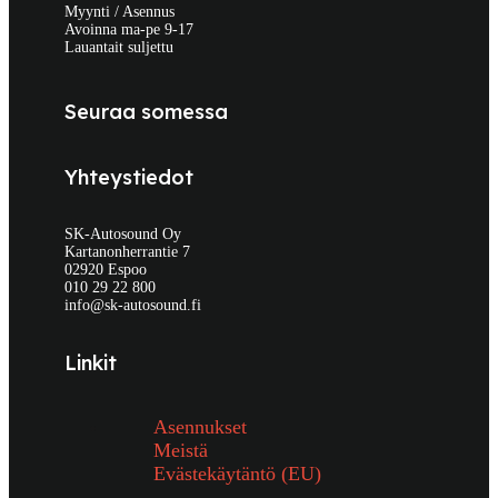
Myynti / Asennus
Avoinna ma-pe 9-17
Lauantait suljettu
Seuraa somessa
Yhteystiedot
SK-Autosound Oy
Kartanonherrantie 7
02920 Espoo
010 29 22 800
info@sk-autosound.fi
Linkit
Asennukset
Meistä
Evästekäytäntö (EU)