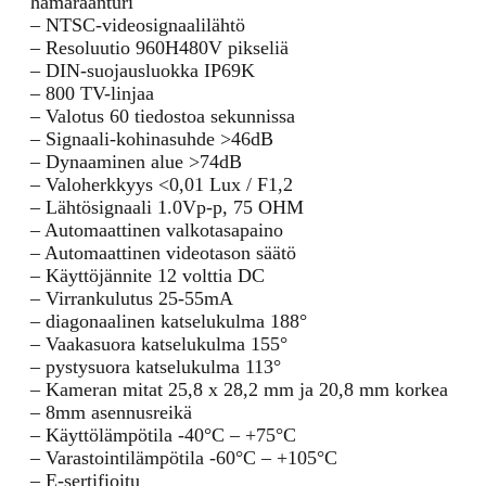
hämäräanturi
– NTSC-videosignaalilähtö
– Resoluutio 960H480V pikseliä
– DIN-suojausluokka IP69K
– 800 TV-linjaa
– Valotus 60 tiedostoa sekunnissa
– Signaali-kohinasuhde >46dB
– Dynaaminen alue >74dB
– Valoherkkyys <0,01 Lux / F1,2
– Lähtösignaali 1.0Vp-p, 75 OHM
– Automaattinen valkotasapaino
– Automaattinen videotason säätö
– Käyttöjännite 12 volttia DC
– Virrankulutus 25-55mA
– diagonaalinen katselukulma 188°
– Vaakasuora katselukulma 155°
– pystysuora katselukulma 113°
– Kameran mitat 25,8 x 28,2 mm ja 20,8 mm korkea
– 8mm asennusreikä
– Käyttölämpötila -40°C – +75°C
– Varastointilämpötila -60°C – +105°C
– E-sertifioitu