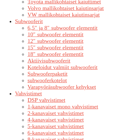
Toyota mallikohtaiset kaiuttimet
Volvo mallikohtaiset kaiutinsarjat
VW mallikohtaiset kaiutinsarjat
Subwooferit
6,5″ ja 8″ subwoofer elementit
10″ subwoofer elementit
12″ subwoofer elementit
15″ subwoofer elementit
18″ subwoofer elementit
Aktiivisubwooferit
Koteloidut valmiit subwooferit
Subwooferpaketit
subwooferkotelot
Varapyöräsubwoofer kehykset
Vahvistimet
DSP vahvistimet
1-kanavaiset mono vahvistimet
2-kanavaiset vahvistimet
4-kanavaiset vahvistimet
5-kanavaiset vahvistimet
6-kanavaiset vahvistimet
8-kanavaiset vahvistimet