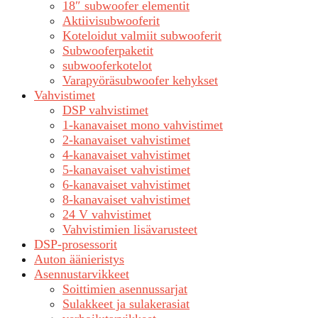
18″ subwoofer elementit
Aktiivisubwooferit
Koteloidut valmiit subwooferit
Subwooferpaketit
subwooferkotelot
Varapyöräsubwoofer kehykset
Vahvistimet
DSP vahvistimet
1-kanavaiset mono vahvistimet
2-kanavaiset vahvistimet
4-kanavaiset vahvistimet
5-kanavaiset vahvistimet
6-kanavaiset vahvistimet
8-kanavaiset vahvistimet
24 V vahvistimet
Vahvistimien lisävarusteet
DSP-prosessorit
Auton äänieristys
Asennustarvikkeet
Soittimien asennussarjat
Sulakkeet ja sulakerasiat