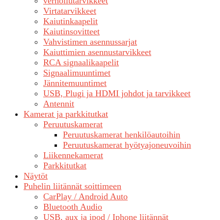
verhoilutarvikkeet
Virtatarvikkeet
Kaiutinkaapelit
Kaiutinsovitteet
Vahvistimen asennussarjat
Kaiuttimien asennustarvikkeet
RCA signaalikaapelit
Signaalimuuntimet
Jännitemuuntimet
USB, Plugi ja HDMI johdot ja tarvikkeet
Antennit
Kamerat ja parkkitutkat
Peruutuskamerat
Peruutuskamerat henkilöautoihin
Peruutuskamerat hyötyajoneuvoihin
Liikennekamerat
Parkkitutkat
Näytöt
Puhelin liitännät soittimeen
CarPlay / Android Auto
Bluetooth Audio
USB, aux ja ipod / Iphone liitännät