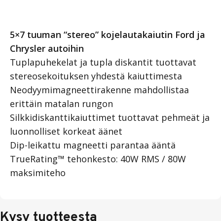
5×7 tuuman “stereo” kojelautakaiutin Ford ja
Chrysler autoihin
Tuplapuhekelat ja tupla diskantit tuottavat
stereosekoituksen yhdestä kaiuttimesta
Neodyymimagneettirakenne mahdollistaa
erittäin matalan rungon
Silkkidiskanttikaiuttimet tuottavat pehmeät ja
luonnolliset korkeat äänet
Dip-leikattu magneetti parantaa ääntä
TrueRating™ tehonkesto: 40W RMS / 80W
maksimiteho
Kysy tuotteesta