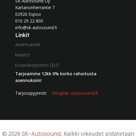
SK-Autosound Oy
Kartanonherrantie 7
02920 Espoo
010 29 22 800
info@sk-autosound.fi
Linkit
Asennukset
Meistä
Evästekäytäntö (EU)
Tarjoamme 12kk 0% korko rahoitusta
asennuksiin!
Tarjouspyynnöt:
info@sk-autosound.fi
© 2026
SK-Autosound
. Kaikki oikeudet pidätetään