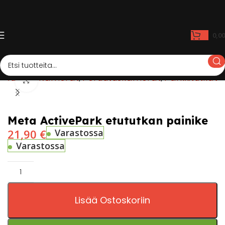
0,0
Kauppa
Kamerat
Peruutuskamerat
Parkkitutkat
Click to enlarge
Meta ActivePark etututkan painike
21,90
€
Varastossa
Varastossa
Lisää Ostoskoriin