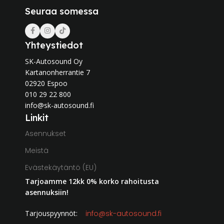
Seuraa somessa
Yhteystiedot
SK-Autosound Oy
Kartanonherrantie 7
02920 Espoo
010 29 22 800
info@sk-autosound.fi
Linkit
Asennukset
Meistä
Evästekäytäntö (EU)
Tarjoamme 12kk 0% korko rahoitusta
asennuksiin!
Tarjouspyynnöt:
info@sk-autosound.fi