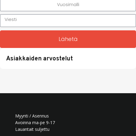
Lähetä
Asiakkaiden arvostelut
Myynti / Asennus
Avoinna ma-pe 9-17
Lauantait suljettu