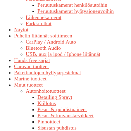
Peruutuskamerat henkilöautoihin
Peruutuskamerat hyötyajoneuvoihin
Liikennekamerat
Parkkitutkat
Näytöt
Puhelin liitännät soittimeen
CarPlay / Android Auto
Bluetooth Audio
USB, aux ja ipod / Iphone liitännät
Hands free sarjat
Caravan tuotteet
Pakettiautojen hyllyjärjestelmät
Marine tuotteet
Muut tuotteet
Autonhoitotuotteet
Detailing Sprayt
Kiillotus
Pesu- & puhdistuaineet
Pesu- & kuivaustarvikkeet
Pinnoitteet
Sisustan puhdistus