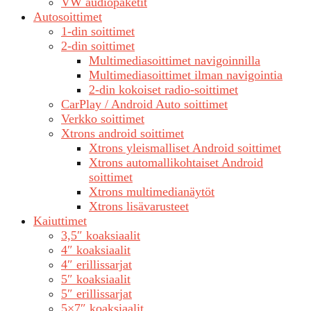
VW audiopaketit
Autosoittimet
1-din soittimet
2-din soittimet
Multimediasoittimet navigoinnilla
Multimediasoittimet ilman navigointia
2-din kokoiset radio-soittimet
CarPlay / Android Auto soittimet
Verkko soittimet
Xtrons android soittimet
Xtrons yleismalliset Android soittimet
Xtrons automallikohtaiset Android
soittimet
Xtrons multimedianäytöt
Xtrons lisävarusteet
Kaiuttimet
3,5″ koaksiaalit
4″ koaksiaalit
4″ erillissarjat
5″ koaksiaalit
5″ erillissarjat
5×7″ koaksiaalit