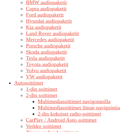
BMW audiopaketit
Cupra audiopaketit
Ford audiopaketit
Hyundai audiopaketit
Kia audiopaketit
Land Rover audiopaketit
Mercedes audiopaketit
Porsche audiopaketit
Skoda audiopaketit
Tesla audiopaketit
Toyota audiopaketit
Volvo audiopaketit
VW audiopaketit
Autosoittimet
1-din soittimet
2-din soittimet
Multimediasoittimet navigoinnilla
Multimediasoittimet ilman navigointia
2-din kokoiset radio-soittimet
CarPlay / Android Auto soittimet
Verkko soittimet