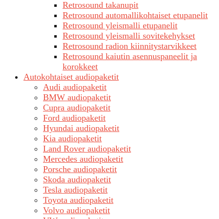
Retrosound takanupit
Retrosound automallikohtaiset etupanelit
Retrosound yleismalli etupanelit
Retrosound yleismalli sovitekehykset
Retrosound radion kiinnitystarvikkeet
Retrosound kaiutin asennuspaneelit ja
korokkeet
Autokohtaiset audiopaketit
Audi audiopaketit
BMW audiopaketit
Cupra audiopaketit
Ford audiopaketit
Hyundai audiopaketit
Kia audiopaketit
Land Rover audiopaketit
Mercedes audiopaketit
Porsche audiopaketit
Skoda audiopaketit
Tesla audiopaketit
Toyota audiopaketit
Volvo audiopaketit