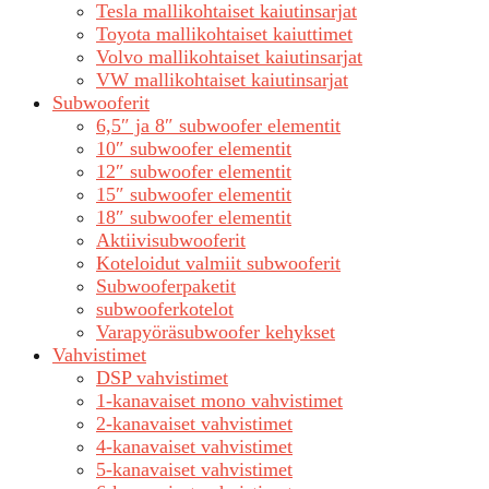
Tesla mallikohtaiset kaiutinsarjat
Toyota mallikohtaiset kaiuttimet
Volvo mallikohtaiset kaiutinsarjat
VW mallikohtaiset kaiutinsarjat
Subwooferit
6,5″ ja 8″ subwoofer elementit
10″ subwoofer elementit
12″ subwoofer elementit
15″ subwoofer elementit
18″ subwoofer elementit
Aktiivisubwooferit
Koteloidut valmiit subwooferit
Subwooferpaketit
subwooferkotelot
Varapyöräsubwoofer kehykset
Vahvistimet
DSP vahvistimet
1-kanavaiset mono vahvistimet
2-kanavaiset vahvistimet
4-kanavaiset vahvistimet
5-kanavaiset vahvistimet