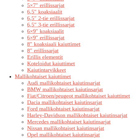
5×7″ erillissarjat
6,5″ koaksiaalit
6,5″ 2-tie erillissarjat
6,5″ 3-tie erillissarjat
6×9″ koaksiaalit
6×9″ erillissarjat
8″ koaksiaali kaiuttimet
8″ erillissarjat
Erillis elementit
Koteloidut kaiuttimet
Kaiutintarvikkeet
Mallikohtaiset kaiuttimet
Audi mallikohtaiset kaiutinsarjat
BMW mallikohtaiset kaiutinsarjat
Fiat/Citroen/peugeot mallikohtaiset kaiuttimet
Dacia mallikohtaiset kaiutinsarjat
Ford mallikohtaiset kaiutinsarjat
Harley-Davidson mallikohtaiset kaiutinsarjat
Mercedes mallikohtaiset kaiutinsarjat
Nissan mallikohtaiset kaiutinsarjat
Opel mallikohtaiset kaiutinsarjat