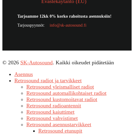
Evästekäytäntö (EU)
Tarjoamme 12kk 0% korko rahoitusta asennuksiin!
Tarjouspyynnöt:
info@sk-autosound.fi
© 2026
SK-Autosound
. Kaikki oikeudet pidätetään
Asennus
Retrosound radiot ja tarvikkeet
Retrosound yleismalliset radiot
Retrosound automallikohtaiset radiot
Retrosound kustomoitavat radiot
Retrosound radioantennit
Retrosound kaiuttimet
Retrosound vahvistimet
Retrosound asennustarvikkeet
Retrosound etunupit