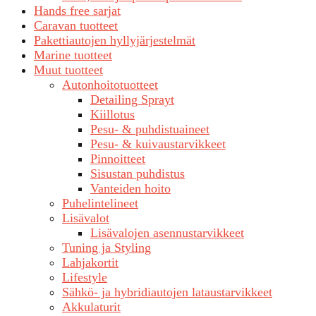
Hands free sarjat
Caravan tuotteet
Pakettiautojen hyllyjärjestelmät
Marine tuotteet
Muut tuotteet
Autonhoitotuotteet
Detailing Sprayt
Kiillotus
Pesu- & puhdistuaineet
Pesu- & kuivaustarvikkeet
Pinnoitteet
Sisustan puhdistus
Vanteiden hoito
Puhelintelineet
Lisävalot
Lisävalojen asennustarvikkeet
Tuning ja Styling
Lahjakortit
Lifestyle
Sähkö- ja hybridiautojen lataustarvikkeet
Akkulaturit