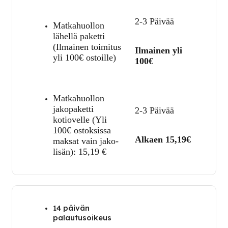
2-3 Päivää
Matkahuollon
lähellä paketti
(Ilmainen toimitus
Ilmainen yli
yli 100€ ostoille)
100€
Matkahuollon
jakopaketti
2-3 Päivää
kotiovelle (Yli
100€ ostoksissa
Alkaen 15,19€
maksat vain jako-
lisän):
15,19
€
14 päivän
palautusoikeus