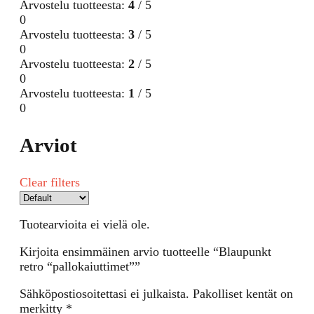
Arvostelu tuotteesta:
4
/ 5
0
Arvostelu tuotteesta:
3
/ 5
0
Arvostelu tuotteesta:
2
/ 5
0
Arvostelu tuotteesta:
1
/ 5
0
Arviot
Clear filters
Tuotearvioita ei vielä ole.
Kirjoita ensimmäinen arvio tuotteelle “Blaupunkt
retro “pallokaiuttimet””
Sähköpostiosoitettasi ei julkaista.
Pakolliset kentät on
merkitty
*