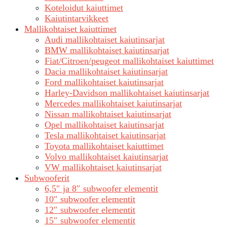
Koteloidut kaiuttimet
Kaiutintarvikkeet
Mallikohtaiset kaiuttimet
Audi mallikohtaiset kaiutinsarjat
BMW mallikohtaiset kaiutinsarjat
Fiat/Citroen/peugeot mallikohtaiset kaiuttimet
Dacia mallikohtaiset kaiutinsarjat
Ford mallikohtaiset kaiutinsarjat
Harley-Davidson mallikohtaiset kaiutinsarjat
Mercedes mallikohtaiset kaiutinsarjat
Nissan mallikohtaiset kaiutinsarjat
Opel mallikohtaiset kaiutinsarjat
Tesla mallikohtaiset kaiutinsarjat
Toyota mallikohtaiset kaiuttimet
Volvo mallikohtaiset kaiutinsarjat
VW mallikohtaiset kaiutinsarjat
Subwooferit
6,5″ ja 8″ subwoofer elementit
10″ subwoofer elementit
12″ subwoofer elementit
15″ subwoofer elementit