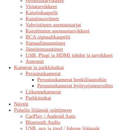
verhoilutarvikkeet
Virtatarvikkeet
Kaiutinkaapelit
Kaiutinsovitteet
Vahvistimen asennussarjat
Kaiuttimien asennustarvikkeet
RCA signaalikaapelit
Signaalimuuntimet
Jännitemuuntimet
USB, Plugi ja HDMI johdot ja tarvikkeet
Antennit
Kamerat ja parkkitutkat
Peruutuskamerat
Peruutuskamerat henkilöautoihin
Peruutuskamerat hyötyajoneuvoihin
Liikennekamerat
Parkkitutkat
Näytöt
Puhelin liitännät soittimeen
CarPlay / Android Auto
Bluetooth Audio
USB, aux ja ipod / Iphone liitännät