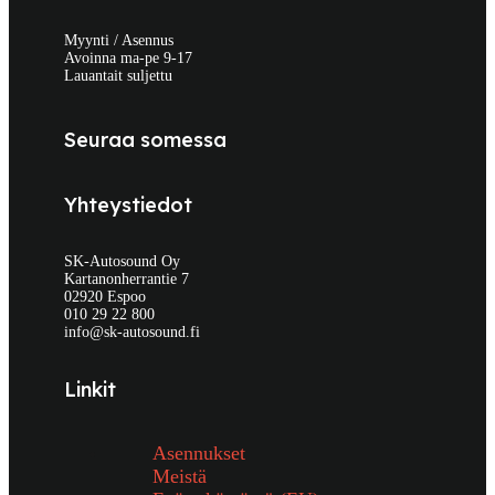
Myynti / Asennus
Avoinna ma-pe 9-17
Lauantait suljettu
Seuraa somessa
Yhteystiedot
SK-Autosound Oy
Kartanonherrantie 7
02920 Espoo
010 29 22 800
info@sk-autosound.fi
Linkit
Asennukset
Meistä