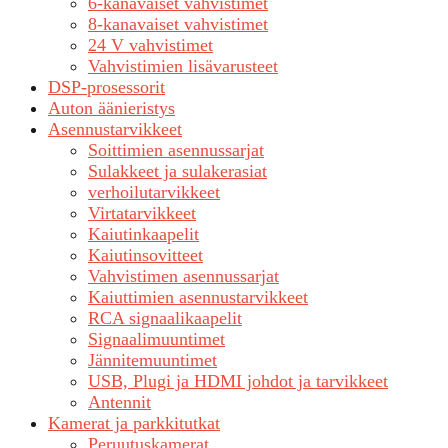
6-kanavaiset vahvistimet
8-kanavaiset vahvistimet
24 V vahvistimet
Vahvistimien lisävarusteet
DSP-prosessorit
Auton äänieristys
Asennustarvikkeet
Soittimien asennussarjat
Sulakkeet ja sulakerasiat
verhoilutarvikkeet
Virtatarvikkeet
Kaiutinkaapelit
Kaiutinsovitteet
Vahvistimen asennussarjat
Kaiuttimien asennustarvikkeet
RCA signaalikaapelit
Signaalimuuntimet
Jännitemuuntimet
USB, Plugi ja HDMI johdot ja tarvikkeet
Antennit
Kamerat ja parkkitutkat
Peruutuskamerat