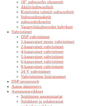
18″ subwoofer elementit
Aktiivisubwooferit
Koteloidut valmiit subwooferit
Subwooferpaketit
subwooferkotelot
Varapyöräsubwoofer kehykset
Vahvistimet
DSP vahvistimet
1-kanavaiset mono vahvistimet
2-kanavaiset vahvistimet
4-kanavaiset vahvistimet
5-kanavaiset vahvistimet
6-kanavaiset vahvistimet
8-kanavaiset vahvistimet
24 V vahvistimet
Vahvistimien lisävarusteet
DSP-prosessorit
Auton äänieristys
Asennustarvikkeet
Soittimien asennussarjat
Sulakkeet ja sulakerasiat