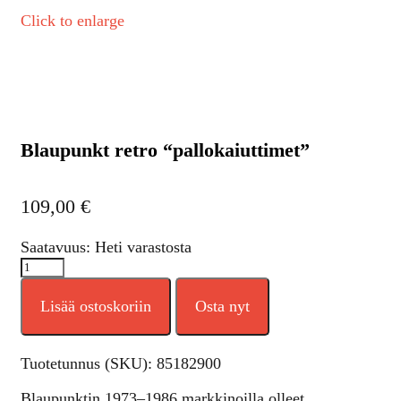
Click to enlarge
Blaupunkt retro “pallokaiuttimet”
109,00
€
Saatavuus: Heti varastosta
Lisää ostoskoriin
Osta nyt
Tuotetunnus (SKU):
85182900
Blaupunktin 1973–1986 markkinoilla olleet