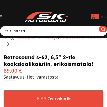
0,0
Etusivu
Kauppa
Valmistaja
Retrosound tuotteet
Click to enlarge
Retrosound s-62, 6,5″ 2-tie
koaksiaalikaiutin, erikoismatala!
89,00
€
Saatavuus: Heti varastosta
Lisää Ostoskoriin