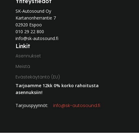
Yhteystiedot
SK-Autosound Oy
Kartanonherrantie 7
02920 Espoo
010 29 22 800
info@sk-autosound.fi
Linkit
Asennukset
Meistä
Evästekäytäntö (EU)
Tarjoamme 12kk 0% korko rahoitusta
asennuksiin!
Tarjouspyynnöt:
info@sk-autosound.fi