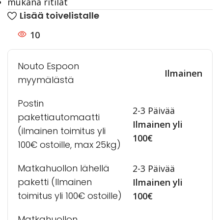
mukana ritilät
Lisää toivelistalle
10
Nouto Espoon
Ilmainen
myymälästä
Postin
2-3 Päivää
pakettiautomaatti
Ilmainen yli
(ilmainen toimitus yli
100€
100€ ostoille, max 25kg)
Matkahuollon lähellä
2-3 Päivää
paketti (Ilmainen
Ilmainen yli
toimitus yli 100€ ostoille)
100€
Matkahuollon