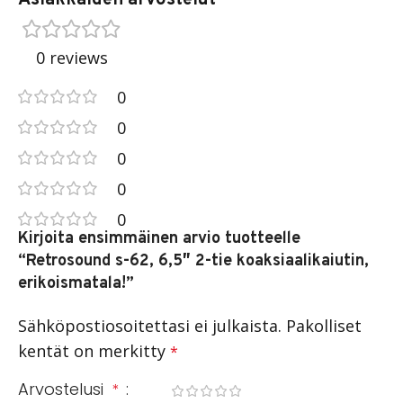
0 reviews
0
0
0
0
0
Kirjoita ensimmäinen arvio tuotteelle
“Retrosound s-62, 6,5″ 2-tie koaksiaalikaiutin,
erikoismatala!”
Sähköpostiosoitettasi ei julkaista.
Pakolliset
kentät on merkitty
*
Arvostelusi
*