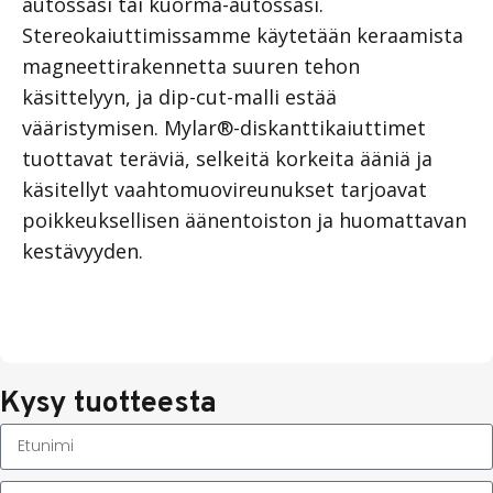
autossasi tai kuorma-autossasi.
Stereokaiuttimissamme käytetään keraamista
magneettirakennetta suuren tehon
käsittelyyn, ja dip-cut-malli estää
vääristymisen. Mylar®-diskanttikaiuttimet
tuottavat teräviä, selkeitä korkeita ääniä ja
käsitellyt vaahtomuovireunukset tarjoavat
poikkeuksellisen äänentoiston ja huomattavan
kestävyyden.
Kysy tuotteesta