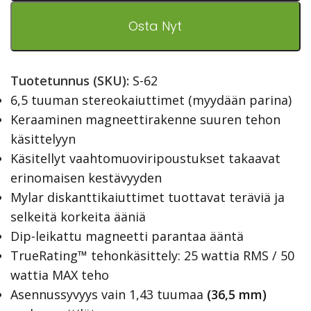
Osta Nyt
Tuotetunnus (SKU):
S-62
6,5 tuuman stereokaiuttimet (myydään parina)
Keraaminen magneettirakenne suuren tehon
käsittelyyn
Käsitellyt vaahtomuoviripoustukset takaavat
erinomaisen kestävyyden
Mylar diskanttikaiuttimet tuottavat teräviä ja
selkeitä korkeita ääniä
Dip-leikattu magneetti parantaa ääntä
TrueRating™ tehonkäsittely: 25 wattia RMS / 50
wattia MAX teho
Asennussyvyys vain 1,43 tuumaa
(36,5 mm)