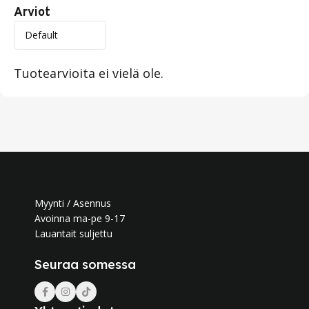
Arviot
Tuotearvioita ei vielä ole.
Myynti / Asennus
Avoinna ma-pe 9-17
Lauantait suljettu
Seuraa somessa