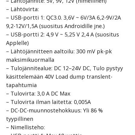
– Lähtöjännite: 5V, 9V, 12V (nimellinen)
– Lähtövirta:
– USB-portti 1: QC3.0. 3,6V ~ 6V/3A 6,2-9V/2A
9,2-12V/1,5A (suositus Androidille jne.)
– USB-portti 2: 4,9 V ~ 5,25 V 2,4 A (suositus
Applelle)
– Lähtöjännitteen aaltoilu: 300 mV pk-pk
maksimikuormalla
– Tulojännitealue: DC 12–24V DC, Tulo pystyy
käsittelemään 40V Load dump translent-
tapahtumia
– Tulovirta: 3,0 A DC Max
– Tulovirta ilman laitetta: 0,005A
– DC-DC-muunnostehokkuus: Yli 86 %
tyypillinen
– Nimellisteho: