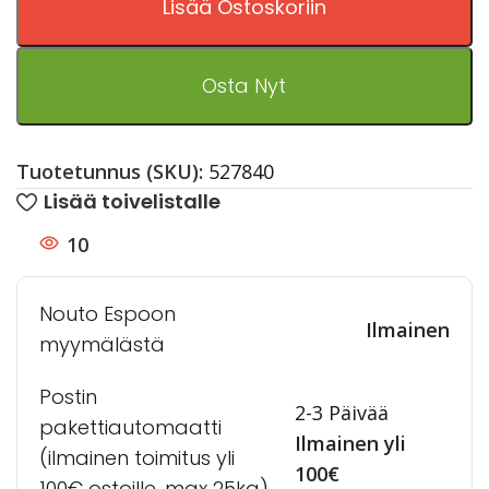
Lisää Ostoskoriin
Osta Nyt
Tuotetunnus (SKU):
527840
Lisää toivelistalle
10
Nouto Espoon
Ilmainen
myymälästä
Postin
2-3 Päivää
pakettiautomaatti
Ilmainen yli
(ilmainen toimitus yli
100€
100€ ostoille, max 25kg)