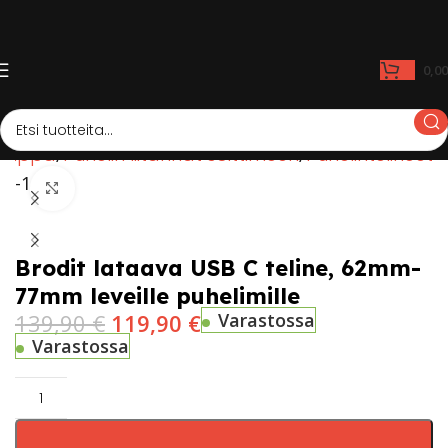
0,0
auppa
Puhelin liitännät soittimeen
Puhelintelineet
-14%
Click to enlarge
Brodit lataava USB C teline, 62mm-
77mm leveille puhelimille
139,90
€
119,90
€
Varastossa
Varastossa