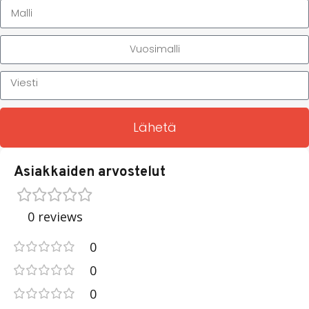
Lähetä
Asiakkaiden arvostelut
0 reviews
0
0
0