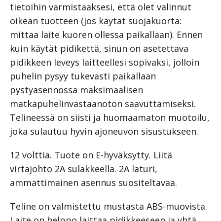
tietoihin varmistaaksesi, että olet valinnut
oikean tuotteen (jos käytät suojakuorta:
mittaa laite kuoren ollessa paikallaan). Ennen
kuin käytät pidikettä, sinun on asetettava
pidikkeen leveys laitteellesi sopivaksi, jolloin
puhelin pysyy tukevasti paikallaan
pystyasennossa maksimaalisen
matkapuhelinvastaanoton saavuttamiseksi.
Telineessä on siisti ja huomaamaton muotoilu,
joka sulautuu hyvin ajoneuvon sisustukseen.
12 volttia. Tuote on E-hyväksytty. Liitä
virtajohto 2A sulakkeella. 2A laturi,
ammattimainen asennus suositeltavaa.
Teline on valmistettu mustasta ABS-muovista.
Laite on helppo laittaa pidikkeeseen ja yhtä