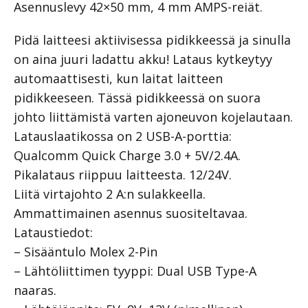
Asennuslevy 42×50 mm, 4 mm AMPS-reiät.
Pidä laitteesi aktiivisessa pidikkeessä ja sinulla
on aina juuri ladattu akku! Lataus kytkeytyy
automaattisesti, kun laitat laitteen
pidikkeeseen. Tässä pidikkeessä on suora
johto liittämistä varten ajoneuvon kojelautaan.
Latauslaatikossa on 2 USB-A-porttia:
Qualcomm Quick Charge 3.0 + 5V/2.4A.
Pikalataus riippuu laitteesta. 12/24V.
Liitä virtajohto 2 A:n sulakkeella.
Ammattimainen asennus suositeltavaa.
Lataustiedot:
– Sisääntulo Molex 2-Pin
– Lähtöliittimen tyyppi: Dual USB Type-A
naaras.