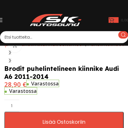
0,0
auppa
Puhelin liitännät soittimeen
Puhelintelineet
Click to enlarge
Brodit puhelintelineen kiinnike Audi
A6 2011-2014
28,90
€
Varastossa
Varastossa
Lisää Ostoskoriin