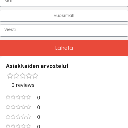
Lähetä
Asiakkaiden arvostelut
0 reviews
0
0
0
0