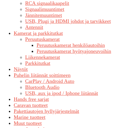
RCA signaalikaapelit
Signaalimuuntimet
Jännitemuuntimet
USB, Plugi ja HDMI johdot ja tarvikkeet
Antennit
Kamerat ja parkkitutkat
Peruutuskamerat
Peruutuskamerat henkilöautoihin
Peruutuskamerat hyötyajoneuvoihin
Liikennekamerat
Parkkitutkat
Näytöt
Puhelin liitännät soittimeen
CarPlay / Android Auto
Bluetooth Audio
USB, aux ja ipod / Iphone liitännät
Hands free sarjat
Caravan tuotteet
Pakettiautojen hyllyjärjestelmät
Marine tuotteet
Muut tuotteet