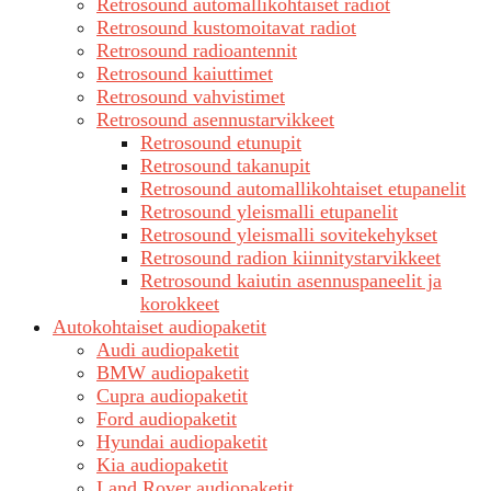
Retrosound automallikohtaiset radiot
Retrosound kustomoitavat radiot
Retrosound radioantennit
Retrosound kaiuttimet
Retrosound vahvistimet
Retrosound asennustarvikkeet
Retrosound etunupit
Retrosound takanupit
Retrosound automallikohtaiset etupanelit
Retrosound yleismalli etupanelit
Retrosound yleismalli sovitekehykset
Retrosound radion kiinnitystarvikkeet
Retrosound kaiutin asennuspaneelit ja
korokkeet
Autokohtaiset audiopaketit
Audi audiopaketit
BMW audiopaketit
Cupra audiopaketit
Ford audiopaketit
Hyundai audiopaketit
Kia audiopaketit
Land Rover audiopaketit