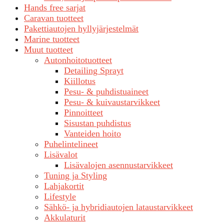
Hands free sarjat
Caravan tuotteet
Pakettiautojen hyllyjärjestelmät
Marine tuotteet
Muut tuotteet
Autonhoitotuotteet
Detailing Sprayt
Kiillotus
Pesu- & puhdistuaineet
Pesu- & kuivaustarvikkeet
Pinnoitteet
Sisustan puhdistus
Vanteiden hoito
Puhelintelineet
Lisävalot
Lisävalojen asennustarvikkeet
Tuning ja Styling
Lahjakortit
Lifestyle
Sähkö- ja hybridiautojen lataustarvikkeet
Akkulaturit