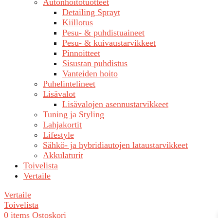
Autonhoitotuotteet
Detailing Sprayt
Kiillotus
Pesu- & puhdistuaineet
Pesu- & kuivaustarvikkeet
Pinnoitteet
Sisustan puhdistus
Vanteiden hoito
Puhelintelineet
Lisävalot
Lisävalojen asennustarvikkeet
Tuning ja Styling
Lahjakortit
Lifestyle
Sähkö- ja hybridiautojen lataustarvikkeet
Akkulaturit
Toivelista
Vertaile
Vertaile
Toivelista
0
items
Ostoskori