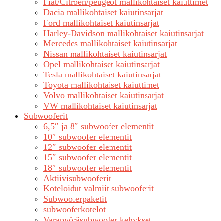
Fiat/Citroen/peugeot mallikohtaiset kaiuttimet
Dacia mallikohtaiset kaiutinsarjat
Ford mallikohtaiset kaiutinsarjat
Harley-Davidson mallikohtaiset kaiutinsarjat
Mercedes mallikohtaiset kaiutinsarjat
Nissan mallikohtaiset kaiutinsarjat
Opel mallikohtaiset kaiutinsarjat
Tesla mallikohtaiset kaiutinsarjat
Toyota mallikohtaiset kaiuttimet
Volvo mallikohtaiset kaiutinsarjat
VW mallikohtaiset kaiutinsarjat
Subwooferit
6,5″ ja 8″ subwoofer elementit
10″ subwoofer elementit
12″ subwoofer elementit
15″ subwoofer elementit
18″ subwoofer elementit
Aktiivisubwooferit
Koteloidut valmiit subwooferit
Subwooferpaketit
subwooferkotelot
Varapyöräsubwoofer kehykset