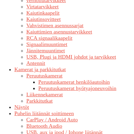
verhoilutarvikkeet
Virtatarvikkeet
Kaiutinkaapelit
Kaiutinsovitteet
Vahvistimen asennussarjat
Kaiuttimien asennustarvikkeet
RCA signaalikaapelit
Signaalimuuntimet
Jännitemuuntimet
USB, Plugi ja HDMI johdot ja tarvikkeet
Antennit
Kamerat ja parkkitutkat
Peruutuskamerat
Peruutuskamerat henkilöautoihin
Peruutuskamerat hyötyajoneuvoihin
Liikennekamerat
Parkkitutkat
Näytöt
Puhelin liitännät soittimeen
CarPlay / Android Auto
Bluetooth Audio
USB, aux ja ipod / Iphone liitännät