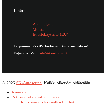
Linkit
Asennukset
Meistä
Evästekäytäntö (EU)
Tarjoamme 12kk 0% korko rahoitusta asennuksiin!
Tarjouspyynnöt:
info@sk-autosound.fi
© 2026
SK-Autosound
. Kaikki oikeudet pidätetään
Asennus
Retrosound radiot ja tarvikkeet
Retrosound yleismalliset radiot