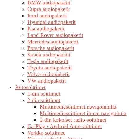
BMW audiopaketit
Cupra audiopaketit
Ford audiopaketit
Hyundai audiopaketit
Kia audiopaketit
Land Rover audiopaketit
Mercedes audiopaketit
Porsche audiopaketit
Skoda audiopaketit
Tesla audiopaketit
Toyota audiopaketit
Volvo audiopaketit
VW audiopaketit
Autosoittimet
1-din soittimet
2-din soittimet
Multimediasoittimet navigoinnilla
Multimediasoittimet ilman navigointia
2-din kokoiset radio-soittimet
CarPlay / Android Auto soittimet
Verkko soittimet