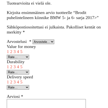
Tuotearvioita ei vielä ole.
Kirjoita ensimmäinen arvio tuotteelle “Brodit
puhelintelineen kiinnike BMW 5- ja 6- sarja 2017>”
Sähköpostiosoitettasi ei julkaista.
Pakolliset kentät on
merkitty
*
Arvostelusi
*
Value for money
1
2
3
4
5
Durability
1
2
3
4
5
Delivery speed
1
2
3
4
5
Arviosi
*