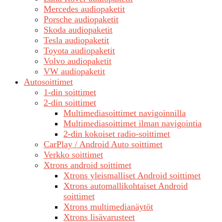
Mercedes audiopaketit
Porsche audiopaketit
Skoda audiopaketit
Tesla audiopaketit
Toyota audiopaketit
Volvo audiopaketit
VW audiopaketit
Autosoittimet
1-din soittimet
2-din soittimet
Multimediasoittimet navigoinnilla
Multimediasoittimet ilman navigointia
2-din kokoiset radio-soittimet
CarPlay / Android Auto soittimet
Verkko soittimet
Xtrons android soittimet
Xtrons yleismalliset Android soittimet
Xtrons automallikohtaiset Android
soittimet
Xtrons multimedianäytöt
Xtrons lisävarusteet