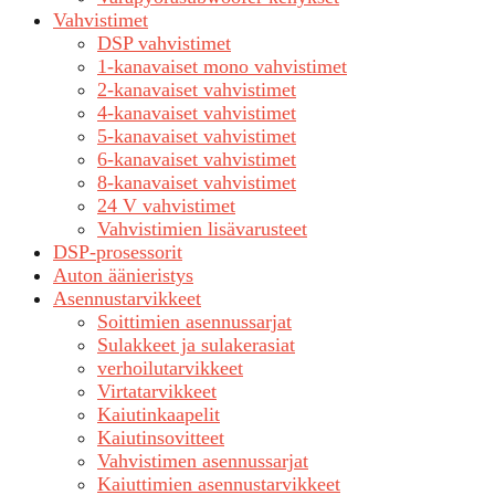
Vahvistimet
DSP vahvistimet
1-kanavaiset mono vahvistimet
2-kanavaiset vahvistimet
4-kanavaiset vahvistimet
5-kanavaiset vahvistimet
6-kanavaiset vahvistimet
8-kanavaiset vahvistimet
24 V vahvistimet
Vahvistimien lisävarusteet
DSP-prosessorit
Auton äänieristys
Asennustarvikkeet
Soittimien asennussarjat
Sulakkeet ja sulakerasiat
verhoilutarvikkeet
Virtatarvikkeet
Kaiutinkaapelit
Kaiutinsovitteet
Vahvistimen asennussarjat
Kaiuttimien asennustarvikkeet