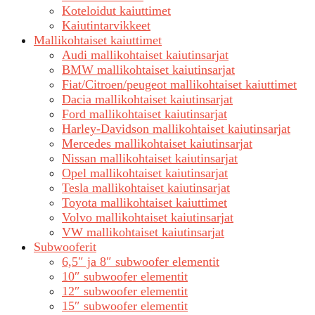
Koteloidut kaiuttimet
Kaiutintarvikkeet
Mallikohtaiset kaiuttimet
Audi mallikohtaiset kaiutinsarjat
BMW mallikohtaiset kaiutinsarjat
Fiat/Citroen/peugeot mallikohtaiset kaiuttimet
Dacia mallikohtaiset kaiutinsarjat
Ford mallikohtaiset kaiutinsarjat
Harley-Davidson mallikohtaiset kaiutinsarjat
Mercedes mallikohtaiset kaiutinsarjat
Nissan mallikohtaiset kaiutinsarjat
Opel mallikohtaiset kaiutinsarjat
Tesla mallikohtaiset kaiutinsarjat
Toyota mallikohtaiset kaiuttimet
Volvo mallikohtaiset kaiutinsarjat
VW mallikohtaiset kaiutinsarjat
Subwooferit
6,5″ ja 8″ subwoofer elementit
10″ subwoofer elementit
12″ subwoofer elementit
15″ subwoofer elementit