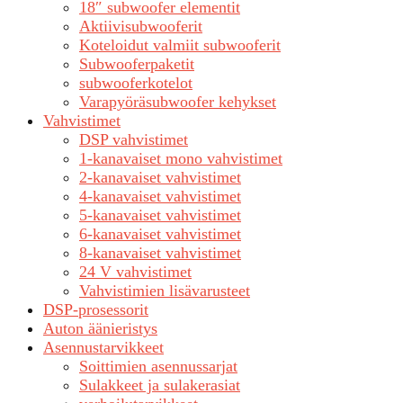
18″ subwoofer elementit
Aktiivisubwooferit
Koteloidut valmiit subwooferit
Subwooferpaketit
subwooferkotelot
Varapyöräsubwoofer kehykset
Vahvistimet
DSP vahvistimet
1-kanavaiset mono vahvistimet
2-kanavaiset vahvistimet
4-kanavaiset vahvistimet
5-kanavaiset vahvistimet
6-kanavaiset vahvistimet
8-kanavaiset vahvistimet
24 V vahvistimet
Vahvistimien lisävarusteet
DSP-prosessorit
Auton äänieristys
Asennustarvikkeet
Soittimien asennussarjat
Sulakkeet ja sulakerasiat