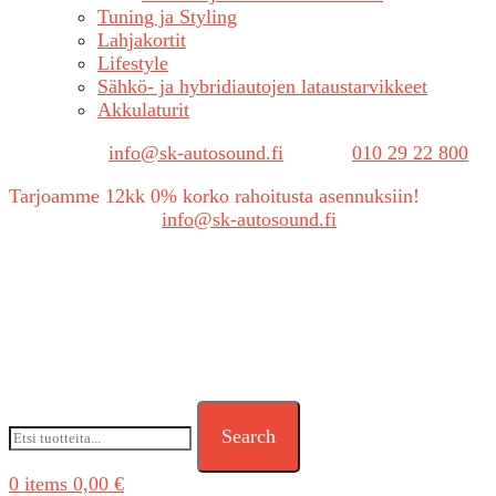
Tuning ja Styling
Lahjakortit
Lifestyle
Sähkö- ja hybridiautojen lataustarvikkeet
Akkulaturit
Sähköposti:
info@sk-autosound.fi
| Puh.
010 29 22 800
Tarjoamme 12kk 0% korko rahoitusta asennuksiin!
Tarjouspyynnöt:
info@sk-autosound.fi
Search
0
items
0,00
€