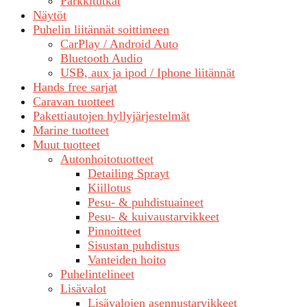
Parkkitutkat
Näytöt
Puhelin liitännät soittimeen
CarPlay / Android Auto
Bluetooth Audio
USB, aux ja ipod / Iphone liitännät
Hands free sarjat
Caravan tuotteet
Pakettiautojen hyllyjärjestelmät
Marine tuotteet
Muut tuotteet
Autonhoitotuotteet
Detailing Sprayt
Kiillotus
Pesu- & puhdistuaineet
Pesu- & kuivaustarvikkeet
Pinnoitteet
Sisustan puhdistus
Vanteiden hoito
Puhelintelineet
Lisävalot
Lisävalojen asennustarvikkeet