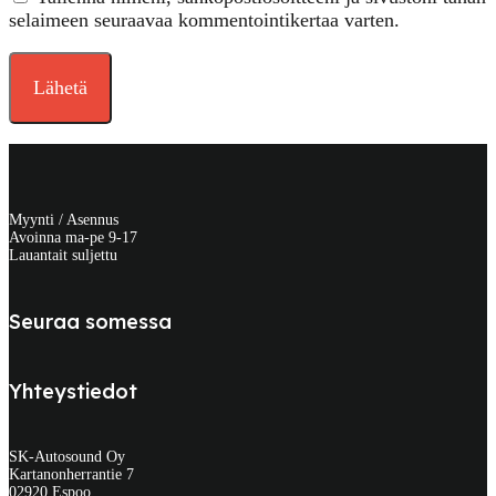
selaimeen seuraavaa kommentointikertaa varten.
Myynti / Asennus
Avoinna ma-pe 9-17
Lauantait suljettu
Seuraa somessa
Yhteystiedot
SK-Autosound Oy
Kartanonherrantie 7
02920 Espoo