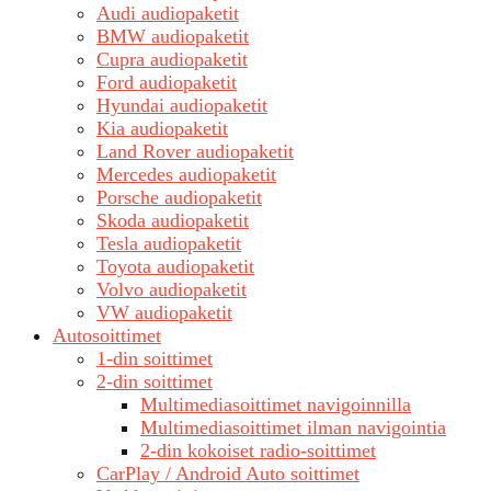
Audi audiopaketit
BMW audiopaketit
Cupra audiopaketit
Ford audiopaketit
Hyundai audiopaketit
Kia audiopaketit
Land Rover audiopaketit
Mercedes audiopaketit
Porsche audiopaketit
Skoda audiopaketit
Tesla audiopaketit
Toyota audiopaketit
Volvo audiopaketit
VW audiopaketit
Autosoittimet
1-din soittimet
2-din soittimet
Multimediasoittimet navigoinnilla
Multimediasoittimet ilman navigointia
2-din kokoiset radio-soittimet
CarPlay / Android Auto soittimet