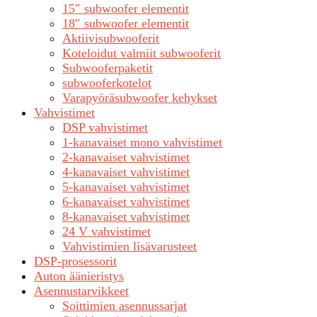
15″ subwoofer elementit
18″ subwoofer elementit
Aktiivisubwooferit
Koteloidut valmiit subwooferit
Subwooferpaketit
subwooferkotelot
Varapyöräsubwoofer kehykset
Vahvistimet
DSP vahvistimet
1-kanavaiset mono vahvistimet
2-kanavaiset vahvistimet
4-kanavaiset vahvistimet
5-kanavaiset vahvistimet
6-kanavaiset vahvistimet
8-kanavaiset vahvistimet
24 V vahvistimet
Vahvistimien lisävarusteet
DSP-prosessorit
Auton äänieristys
Asennustarvikkeet
Soittimien asennussarjat