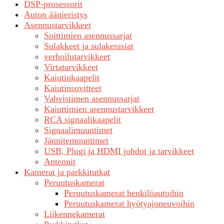
DSP-prosessorit
Auton äänieristys
Asennustarvikkeet
Soittimien asennussarjat
Sulakkeet ja sulakerasiat
verhoilutarvikkeet
Virtatarvikkeet
Kaiutinkaapelit
Kaiutinsovitteet
Vahvistimen asennussarjat
Kaiuttimien asennustarvikkeet
RCA signaalikaapelit
Signaalimuuntimet
Jännitemuuntimet
USB, Plugi ja HDMI johdot ja tarvikkeet
Antennit
Kamerat ja parkkitutkat
Peruutuskamerat
Peruutuskamerat henkilöautoihin
Peruutuskamerat hyötyajoneuvoihin
Liikennekamerat