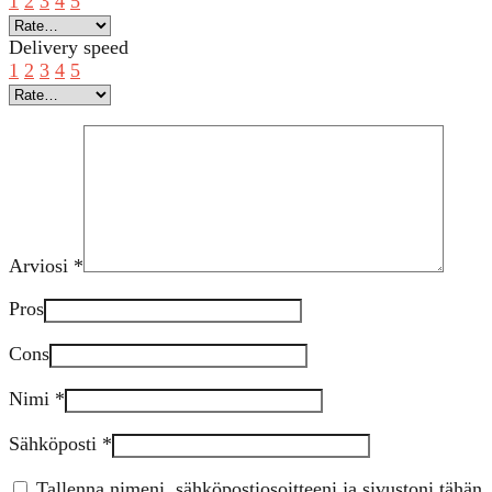
1
2
3
4
5
Delivery speed
1
2
3
4
5
Arviosi
*
Pros
Cons
Nimi
*
Sähköposti
*
Tallenna nimeni, sähköpostiosoitteeni ja sivustoni tähän