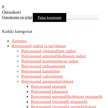
0
Ostoskori
Ostoskorisi on tyhjä
Palaa kauppaan
Kaikki kategoriat
Asennus
Retrosound radiot ja tarvikkeet
Retrosound yleismalliset radiot
Retrosound automallikohtaiset radiot
Retrosound kustomoitavat radiot
Retrosound radioantennit
Retrosound kaiuttimet
Retrosound vahvistimet
Retrosound asennustarvikkeet
Retrosound etunupit
Retrosound takanupit
Retrosound automallikohtaiset etupanelit
Retrosound yleismalli etupanelit
Retrosound yleismalli sovitekehykset