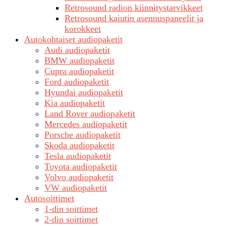
Retrosound radion kiinnitystarvikkeet
Retrosound kaiutin asennuspaneelit ja
korokkeet
Autokohtaiset audiopaketit
Audi audiopaketit
BMW audiopaketit
Cupra audiopaketit
Ford audiopaketit
Hyundai audiopaketit
Kia audiopaketit
Land Rover audiopaketit
Mercedes audiopaketit
Porsche audiopaketit
Skoda audiopaketit
Tesla audiopaketit
Toyota audiopaketit
Volvo audiopaketit
VW audiopaketit
Autosoittimet
1-din soittimet
2-din soittimet