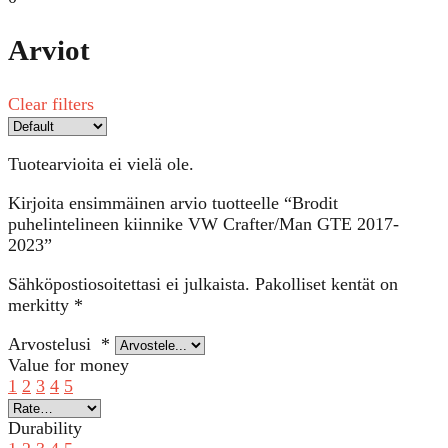
Arviot
Clear filters
Tuotearvioita ei vielä ole.
Kirjoita ensimmäinen arvio tuotteelle “Brodit
puhelintelineen kiinnike VW Crafter/Man GTE 2017-
2023”
Sähköpostiosoitettasi ei julkaista.
Pakolliset kentät on
merkitty
*
Arvostelusi
*
Value for money
1
2
3
4
5
Durability