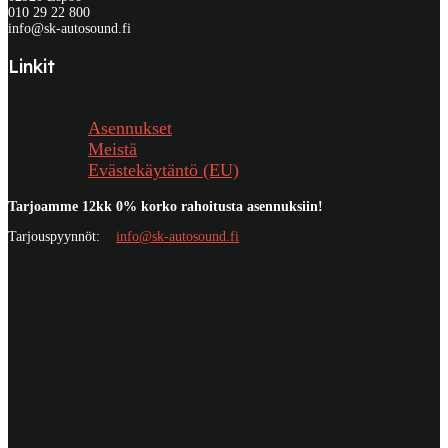
010 29 22 800
info@sk-autosound.fi
Linkit
Asennukset
Meistä
Evästekäytäntö (EU)
Tarjoamme 12kk 0% korko rahoitusta asennuksiin!
Tarjouspyynnöt:
info@sk-autosound.fi