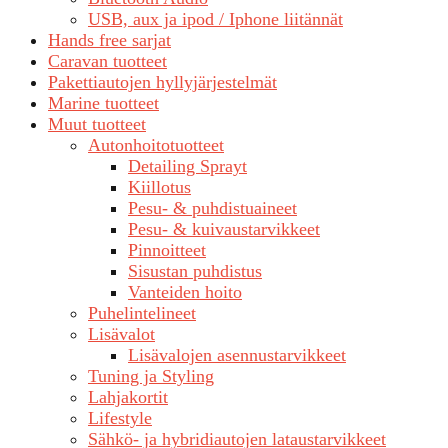
USB, aux ja ipod / Iphone liitännät
Hands free sarjat
Caravan tuotteet
Pakettiautojen hyllyjärjestelmät
Marine tuotteet
Muut tuotteet
Autonhoitotuotteet
Detailing Sprayt
Kiillotus
Pesu- & puhdistuaineet
Pesu- & kuivaustarvikkeet
Pinnoitteet
Sisustan puhdistus
Vanteiden hoito
Puhelintelineet
Lisävalot
Lisävalojen asennustarvikkeet
Tuning ja Styling
Lahjakortit
Lifestyle
Sähkö- ja hybridiautojen lataustarvikkeet