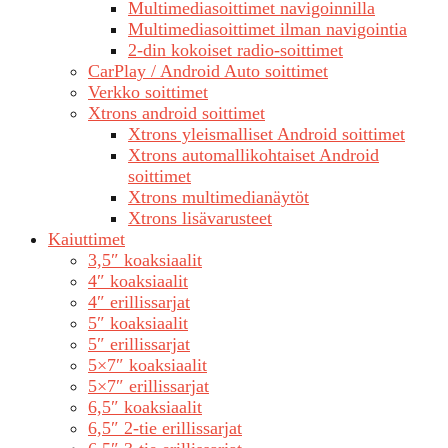
Multimediasoittimet navigoinnilla
Multimediasoittimet ilman navigointia
2-din kokoiset radio-soittimet
CarPlay / Android Auto soittimet
Verkko soittimet
Xtrons android soittimet
Xtrons yleismalliset Android soittimet
Xtrons automallikohtaiset Android
soittimet
Xtrons multimedianäytöt
Xtrons lisävarusteet
Kaiuttimet
3,5″ koaksiaalit
4″ koaksiaalit
4″ erillissarjat
5″ koaksiaalit
5″ erillissarjat
5×7″ koaksiaalit
5×7″ erillissarjat
6,5″ koaksiaalit
6,5″ 2-tie erillissarjat