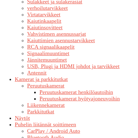
Sulakkeet ja sulakerasiat
verhoilutarvikkeet
Virtatarvikkeet
Kaiutinkaapelit
Kaiutinsovitteet
Vahvistimen asennussarjat
Kaiuttimien asennustarvikkeet
RCA signaalikaapelit
Signaalimuuntimet
Jännitemuuntimet
USB, Plugi ja HDMI johdot ja tarvikkeet
Antennit
Kamerat ja parkkitutkat
Peruutuskamerat
Peruutuskamerat henkilöautoihin
Peruutuskamerat hyötyajoneuvoihin
Liikennekamerat
Parkkitutkat
Näytöt
Puhelin liitännät soittimeen
CarPlay / Android Auto
Bluetooth Audio