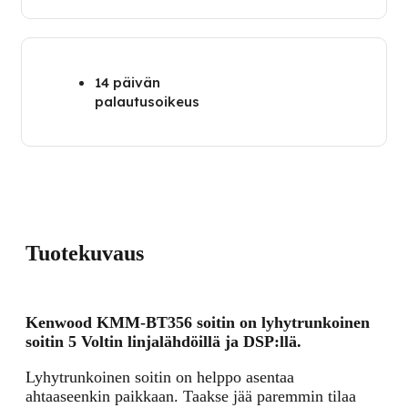
14 päivän
palautusoikeus
Tuotekuvaus
Kenwood KMM-BT356 soitin on lyhytrunkoinen
soitin 5 Voltin linjalähdöillä ja DSP:llä.
Lyhytrunkoinen soitin on helppo asentaa
ahtaaseenkin paikkaan. Taakse jää paremmin tilaa