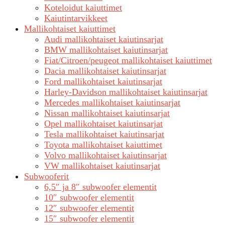
Koteloidut kaiuttimet
Kaiutintarvikkeet
Mallikohtaiset kaiuttimet
Audi mallikohtaiset kaiutinsarjat
BMW mallikohtaiset kaiutinsarjat
Fiat/Citroen/peugeot mallikohtaiset kaiuttimet
Dacia mallikohtaiset kaiutinsarjat
Ford mallikohtaiset kaiutinsarjat
Harley-Davidson mallikohtaiset kaiutinsarjat
Mercedes mallikohtaiset kaiutinsarjat
Nissan mallikohtaiset kaiutinsarjat
Opel mallikohtaiset kaiutinsarjat
Tesla mallikohtaiset kaiutinsarjat
Toyota mallikohtaiset kaiuttimet
Volvo mallikohtaiset kaiutinsarjat
VW mallikohtaiset kaiutinsarjat
Subwooferit
6,5″ ja 8″ subwoofer elementit
10″ subwoofer elementit
12″ subwoofer elementit
15″ subwoofer elementit