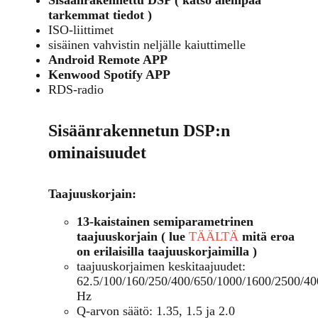
Sisäänrakennettu DSP ( katso alempaa
tarkemmat tiedot )
ISO-liittimet
sisäinen vahvistin neljälle kaiuttimelle
Android Remote APP
Kenwood Spotify APP
RDS-radio
Sisäänrakennetun DSP:n
ominaisuudet
Taajuuskorjain:
13-kaistainen semiparametrinen
taajuuskorjain ( lue
TÄÄLTÄ
mitä eroa
on erilaisilla taajuuskorjaimilla )
taajuuskorjaimen keskitaajuudet:
62.5/100/160/250/400/650/1000/1600/2500/4
Hz
Q-arvon säätö: 1.35, 1.5 ja 2.0