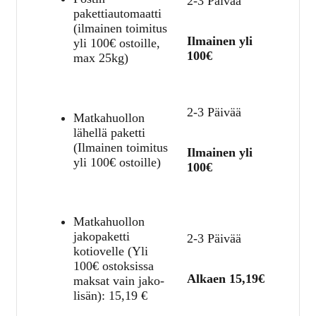
2-3 Päivää
pakettiautomaatti
(ilmainen toimitus
Ilmainen yli
yli 100€ ostoille,
100€
max 25kg)
2-3 Päivää
Matkahuollon
lähellä paketti
(Ilmainen toimitus
Ilmainen yli
yli 100€ ostoille)
100€
Matkahuollon
jakopaketti
2-3 Päivää
kotiovelle (Yli
100€ ostoksissa
Alkaen 15,19€
maksat vain jako-
lisän):
15,19
€