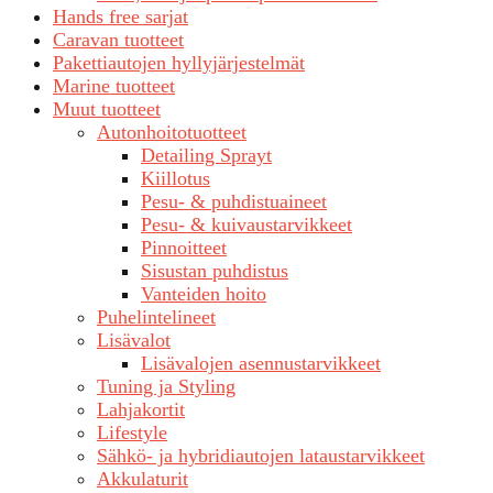
Hands free sarjat
Caravan tuotteet
Pakettiautojen hyllyjärjestelmät
Marine tuotteet
Muut tuotteet
Autonhoitotuotteet
Detailing Sprayt
Kiillotus
Pesu- & puhdistuaineet
Pesu- & kuivaustarvikkeet
Pinnoitteet
Sisustan puhdistus
Vanteiden hoito
Puhelintelineet
Lisävalot
Lisävalojen asennustarvikkeet
Tuning ja Styling
Lahjakortit
Lifestyle
Sähkö- ja hybridiautojen lataustarvikkeet
Akkulaturit