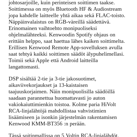
johtosarjoille, kuin perinteisen soittimen taakse.
Soittimessa on myös Bluetooth HF & Audiostream
jopa kahdelle laitteelle yhtä aikaa sekä FLAC-toisto.
Näppäinvalaistus on RGB-väreillä säädettävä.
Erinomainen vaihtoehto monipuoliseksi
ohjelmalähteeksi. Kenwoodin Spotify ohjaus on
erittäin helppo, saat haettua lähes kaiken soittimelta.
Erillisen Kenwood Remote App-sovelluksen avulla
saat tehtyä kaikki soittimen säädöt älypuhelimellasi.
Toimii sekä Apple että Android laitteilla
langattomasti.
DSP sisältää 2-tie ja 3-tie jakosuotimet,
aikaviivekorjaukset ja 13-kaistaisen
taajuuskorjaimen. Näin monipuolisilla säädöillä
saadaan parannettua huomattavasti jo auton
vakiokaiuttimienkin toistoa. Kolme paria HiVolt
RCA-linjalähtöjä mahdollistaa vahvistimien
lisäämiseen ja isonkin järjestelmän rakentamisen
Kenwood KMM-BT356 :n perään.
Tässä soitinmallissa on 5 Voltin RCA-linjalähdöt.