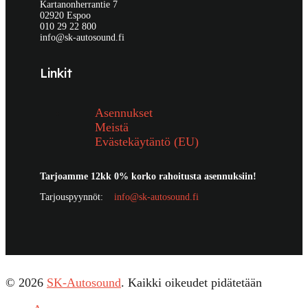
Kartanonherrantie 7
02920 Espoo
010 29 22 800
info@sk-autosound.fi
Linkit
Asennukset
Meistä
Evästekäytäntö (EU)
Tarjoamme 12kk 0% korko rahoitusta asennuksiin!
Tarjouspyynnöt:
info@sk-autosound.fi
© 2026
SK-Autosound
. Kaikki oikeudet pidätetään