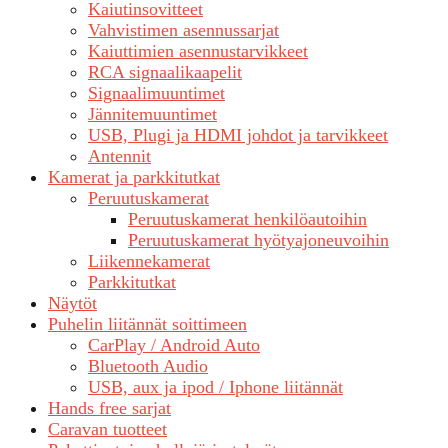
Kaiutinsovitteet
Vahvistimen asennussarjat
Kaiuttimien asennustarvikkeet
RCA signaalikaapelit
Signaalimuuntimet
Jännitemuuntimet
USB, Plugi ja HDMI johdot ja tarvikkeet
Antennit
Kamerat ja parkkitutkat
Peruutuskamerat
Peruutuskamerat henkilöautoihin
Peruutuskamerat hyötyajoneuvoihin
Liikennekamerat
Parkkitutkat
Näytöt
Puhelin liitännät soittimeen
CarPlay / Android Auto
Bluetooth Audio
USB, aux ja ipod / Iphone liitännät
Hands free sarjat
Caravan tuotteet