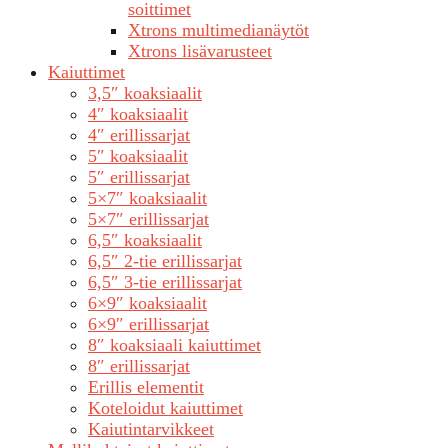
soittimet
Xtrons multimedianäytöt
Xtrons lisävarusteet
Kaiuttimet
3,5″ koaksiaalit
4″ koaksiaalit
4″ erillissarjat
5″ koaksiaalit
5″ erillissarjat
5×7″ koaksiaalit
5×7″ erillissarjat
6,5″ koaksiaalit
6,5″ 2-tie erillissarjat
6,5″ 3-tie erillissarjat
6×9″ koaksiaalit
6×9″ erillissarjat
8″ koaksiaali kaiuttimet
8″ erillissarjat
Erillis elementit
Koteloidut kaiuttimet
Kaiutintarvikkeet