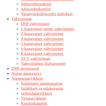
Subwooferpaketit
subwooferkotelot
Varapyöräsubwoofer kehykset
Vahvistimet
DSP vahvistimet
1-kanavaiset mono vahvistimet
2-kanavaiset vahvistimet
4-kanavaiset vahvistimet
5-kanavaiset vahvistimet
6-kanavaiset vahvistimet
8-kanavaiset vahvistimet
24 V vahvistimet
Vahvistimien lisävarusteet
DSP-prosessorit
Auton äänieristys
Asennustarvikkeet
Soittimien asennussarjat
Sulakkeet ja sulakerasiat
verhoilutarvikkeet
Virtatarvikkeet
Kaiutinkaapelit