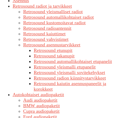
Asennus
Retrosound radiot ja tarvikkeet
Retrosound yleismalliset radiot
Retrosound automallikohtaiset radiot
Retrosound kustomoitavat radiot
Retrosound radioantennit
Retrosound kaiuttimet
Retrosound vahvistimet
Retrosound asennustarvikkeet
Retrosound etunupit
Retrosound takanupit
Retrosound automallikohtaiset etupanelit
Retrosound yleismalli etupanelit
Retrosound yleismalli sovitekehykset
Retrosound radion kiinnitystarvikkeet
Retrosound kaiutin asennuspaneelit ja
korokkeet
Autokohtaiset audiopaketit
Audi audiopaketit
BMW audiopaketit
Cupra audiopaketit
Ford audiopaketit