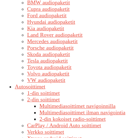
BMW audiopaketit
Cupra audiopaketit
Ford audiopaketit
Hyundai audiopaketit
Kia audiopaketit
Land Rover audiopaketit
Mercedes audiopaketit
Porsche audiopaketit
Skoda audiopaketit
Tesla audiopaketit
Toyota audiopaketit
Volvo audiopaketit
VW audiopaketit
Autosoittimet
1-din soittimet
2-din soittimet
Multimediasoittimet navigoinnilla
Multimediasoittimet ilman navigointia
2-din kokoiset radio-soittimet
CarPlay / Android Auto soittimet
Verkko soittimet