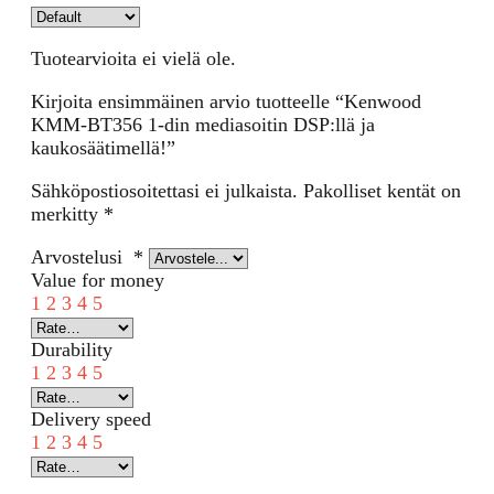
Tuotearvioita ei vielä ole.
Kirjoita ensimmäinen arvio tuotteelle “Kenwood
KMM-BT356 1-din mediasoitin DSP:llä ja
kaukosäätimellä!”
Sähköpostiosoitettasi ei julkaista.
Pakolliset kentät on
merkitty
*
Arvostelusi
*
Value for money
1
2
3
4
5
Durability
1
2
3
4
5
Delivery speed
1
2
3
4
5