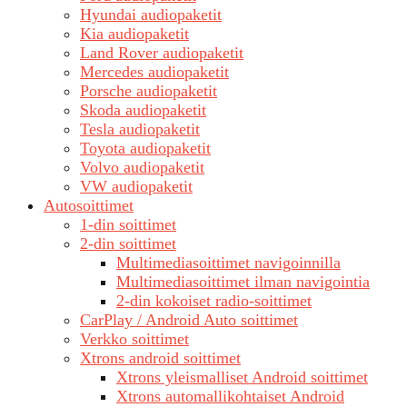
Hyundai audiopaketit
Kia audiopaketit
Land Rover audiopaketit
Mercedes audiopaketit
Porsche audiopaketit
Skoda audiopaketit
Tesla audiopaketit
Toyota audiopaketit
Volvo audiopaketit
VW audiopaketit
Autosoittimet
1-din soittimet
2-din soittimet
Multimediasoittimet navigoinnilla
Multimediasoittimet ilman navigointia
2-din kokoiset radio-soittimet
CarPlay / Android Auto soittimet
Verkko soittimet
Xtrons android soittimet
Xtrons yleismalliset Android soittimet
Xtrons automallikohtaiset Android