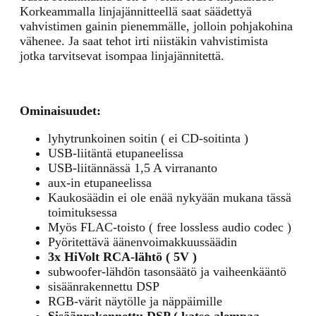
Korkeammalla linjajännitteellä saat säädettyä
vahvistimen gainin pienemmälle, jolloin pohjakohina
vähenee. Ja saat tehot irti niistäkin vahvistimista
jotka tarvitsevat isompaa linjajännitettä.
Ominaisuudet:
lyhytrunkoinen soitin ( ei CD-soitinta )
USB-liitäntä etupaneelissa
USB-liitännässä 1,5 A virrananto
aux-in etupaneelissa
Kaukosäädin ei ole enää nykyään mukana tässä
toimituksessa
Myös FLAC-toisto ( free lossless audio codec )
Pyöritettävä äänenvoimakkuussäädin
3x HiVolt RCA-lähtö ( 5V )
subwoofer-lähdön tasonsäätö ja vaiheenkääntö
sisäänrakennettu DSP
RGB-värit näytölle ja näppäimille