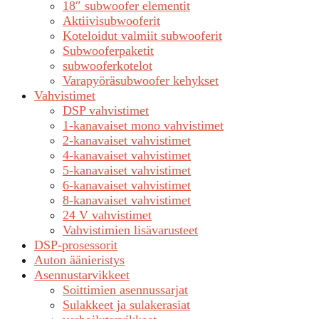
18″ subwoofer elementit
Aktiivisubwooferit
Koteloidut valmiit subwooferit
Subwooferpaketit
subwooferkotelot
Varapyöräsubwoofer kehykset
Vahvistimet
DSP vahvistimet
1-kanavaiset mono vahvistimet
2-kanavaiset vahvistimet
4-kanavaiset vahvistimet
5-kanavaiset vahvistimet
6-kanavaiset vahvistimet
8-kanavaiset vahvistimet
24 V vahvistimet
Vahvistimien lisävarusteet
DSP-prosessorit
Auton äänieristys
Asennustarvikkeet
Soittimien asennussarjat
Sulakkeet ja sulakerasiat