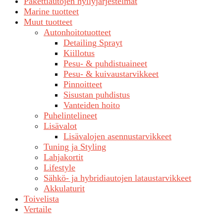
Pakettiautojen hyllyjärjestelmät
Marine tuotteet
Muut tuotteet
Autonhoitotuotteet
Detailing Sprayt
Kiillotus
Pesu- & puhdistuaineet
Pesu- & kuivaustarvikkeet
Pinnoitteet
Sisustan puhdistus
Vanteiden hoito
Puhelintelineet
Lisävalot
Lisävalojen asennustarvikkeet
Tuning ja Styling
Lahjakortit
Lifestyle
Sähkö- ja hybridiautojen lataustarvikkeet
Akkulaturit
Toivelista
Vertaile