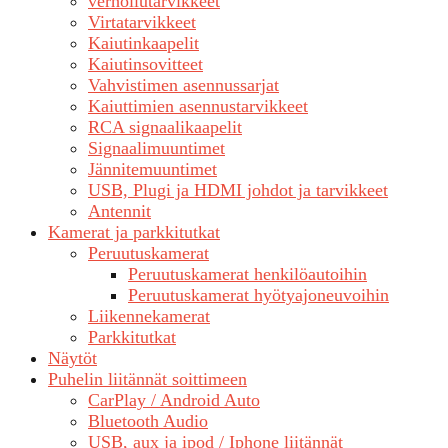
verhoilutarvikkeet
Virtatarvikkeet
Kaiutinkaapelit
Kaiutinsovitteet
Vahvistimen asennussarjat
Kaiuttimien asennustarvikkeet
RCA signaalikaapelit
Signaalimuuntimet
Jännitemuuntimet
USB, Plugi ja HDMI johdot ja tarvikkeet
Antennit
Kamerat ja parkkitutkat
Peruutuskamerat
Peruutuskamerat henkilöautoihin
Peruutuskamerat hyötyajoneuvoihin
Liikennekamerat
Parkkitutkat
Näytöt
Puhelin liitännät soittimeen
CarPlay / Android Auto
Bluetooth Audio
USB, aux ja ipod / Iphone liitännät