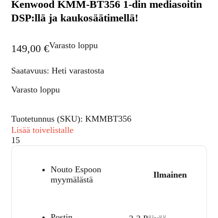
Kenwood KMM-BT356 1-din mediasoitin
DSP:llä ja kaukosäätimellä!
Varasto loppu
149,00
€
Saatavuus: Heti varastosta
Varasto loppu
Tuotetunnus (SKU):
KMMBT356
Lisää toivelistalle
15
Nouto Espoon
Ilmainen
myymälästä
Postin