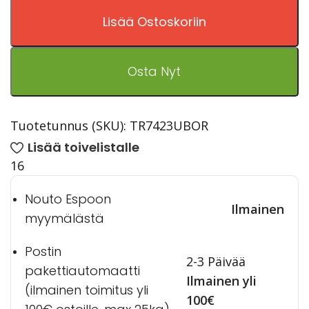
Lisää Ostoskoriin
Osta Nyt
Tuotetunnus (SKU):
TR7423UBOR
Lisää toivelistalle
16
Nouto Espoon
Ilmainen
myymälästä
Postin
2-3 Päivää
pakettiautomaatti
Ilmainen yli
(ilmainen toimitus yli
100€