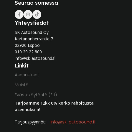
Seuraa somessa
Yhteystiedot
SK-Autosound Oy
Kartanonherrantie 7
02920 Espoo
010 29 22 800
info@sk-autosound.fi
Linkit
Asennukset
Meistä
Evästekäytäntö (EU)
Tarjoamme 12kk 0% korko rahoitusta
asennuksiin!
Tarjouspyynnöt:
info@sk-autosound.fi