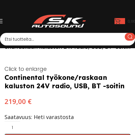
0,0
ökone/raskaan kaluston 24V radio, USB, BT -soitin
Click to enlarge
Continental työkone/raskaan
kaluston 24V radio, USB, BT -soitin
219,00
€
Saatavuus: Heti varastosta