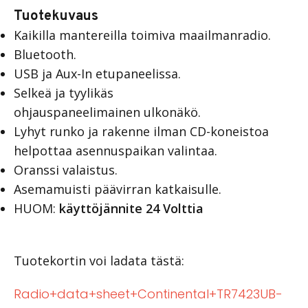
Tuotekuvaus
Kaikilla mantereilla toimiva maailmanradio.
Bluetooth.
USB ja Aux-In etupaneelissa.
Selkeä ja tyylikäs
ohjauspaneelimainen ulkonäkö.
Lyhyt runko ja rakenne ilman CD-koneistoa
helpottaa asennuspaikan valintaa.
Oranssi valaistus.
Asemamuisti päävirran katkaisulle.
HUOM:
käyttöjännite 24 Volttia
Tuotekortin voi ladata tästä:
Radio+data+sheet+Continental+TR7423UB-