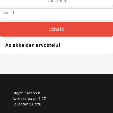
Lähetä
Asiakkaiden arvostelut
Myynti / Asennus
Avoinna ma-pe 9-17
Lauantait suljettu