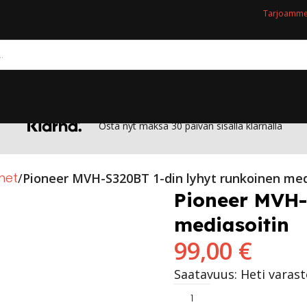
Tarjoamme 
Osta nyt maksa 30 päivän sisällä klarnalla
imet
Pioneer MVH-S320BT 1-din lyhyt runkoinen med
Pioneer MVH-
mediasoitin
99,00
€
Saatavuus: Heti varas