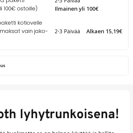
lä paketti
2-3 Päivää
i 100€ ostoille)
Ilmainen yli 100€
ketti kotiovelle
a maksat vain jako-
2-3 Päivää
Alkaen 15,19€
eus
oth lyhytrunkoisena!