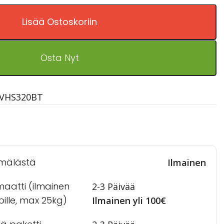
Lisää Ostoskoriin
Osta Nyt
VHS320BT
mälästä
Ilmainen
maatti (ilmainen
2-3 Päivää
toille, max 25kg)
Ilmainen yli 100€