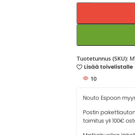
Tuotetunnus (SKU):
M
Lisää toivelistalle
10
Nouto Espoon myy
Postin pakettiauto
toimitus yli 100€ os