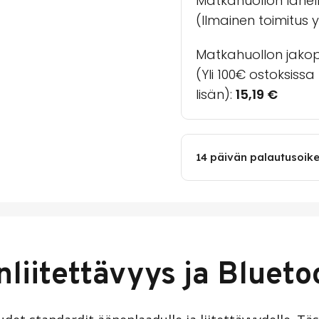
Matkahuollon lähel
(Ilmainen toimitus yl
Matkahuollon jakopa
(Yli 100€ ostoksiss
lisän):
15,19
€
14 päivän palautusoik
liitettävyys ja Blueto