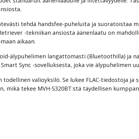
et standardit äänenlaadulle ja liitettävyydelle. Täs
nsiosta.
 kätevästi tehdä handsfee-puheluita ja suoratoistaa 
etriever -tekniikan ansiosta äänenlaatu on mahdolli
amaan aikaan.
roid-älypuhelimen langattomasti (Bluetoothilla) ja na
Smart Sync -sovelluksesta, joka vie älypuhelimen uud
odellinen valioyksilö. Se lukee FLAC-tiedostoja ja s
in, mikä tekee MVH-S320BT:stä täydellisen kumppanin