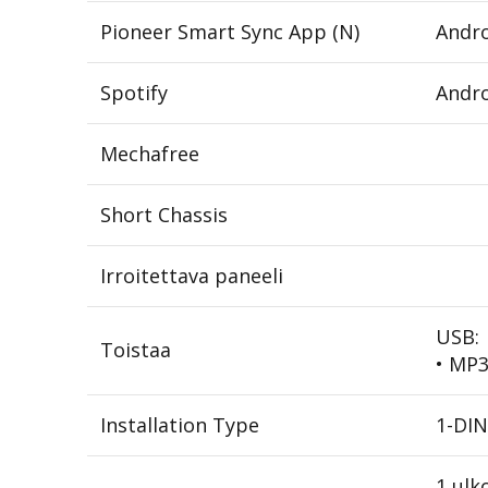
Pioneer Smart Sync App (N)
Andr
Spotify
Andr
Mechafree
Short Chassis
Irroitettava paneeli
USB:
Toistaa
• MP3
Installation Type
1-DIN
1 ulk