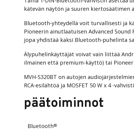
Tämä 1-DIN-Bluetooth-vahvistin asettaa uud
kätevän näytön ja suuren kiertosäätimen a
Bluetooth-yhteydellä voit turvallisesti ja
Pioneerin ainutlaatuisen Advanced Sound R
jopa yhdistää kaksi Bluetooth-puhelinta s
Älypuhelinkäyttäjät voivat vain liittää And
ilmainen että premium-käyttö) tai Pioneer 
MVH-S320BT on autojen audiojärjestelmien t
RCA-esilähtöä ja MOSFET 50 W x 4 -vahvist
päätoiminnot
Bluetooth
®