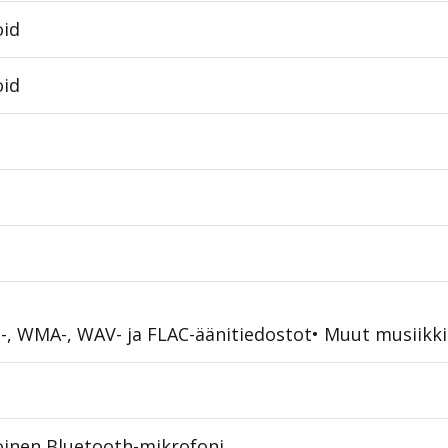
oid
oid
-, WMA-, WAV- ja FLAC-äänitiedostot• Muut musiikkil
oinen Bluetooth-mikrofoni