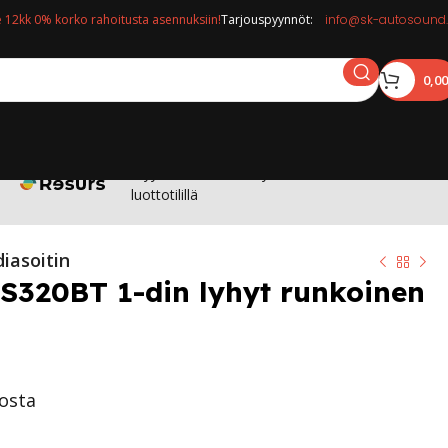
12kk 0% korko rahoitusta asennuksiin!
Tarjouspyynnöt:
info@sk-autosound.
0,0
Myymälässä: Osta nyt maksa 12kk korottomalla
luottotilillä
iasoitin
S320BT 1-din lyhyt runkoinen
tosta