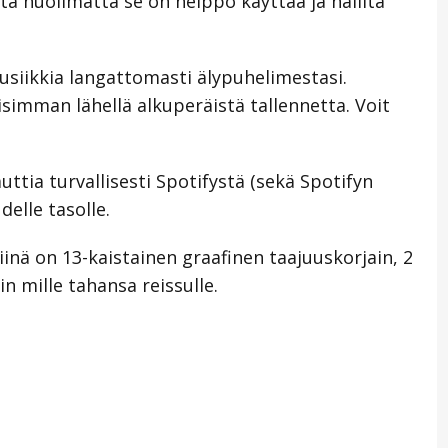
tä huolimatta se on helppo käyttää ja hallita
musiikkia langattomasti älypuhelimestasi.
simman lähellä alkuperäistä tallennetta. Voit
uttia turvallisesti Spotifystä (sekä Spotifyn
elle tasolle.
iinä on 13-kaistainen graafinen taajuuskorjain, 2
 mille tahansa reissulle.