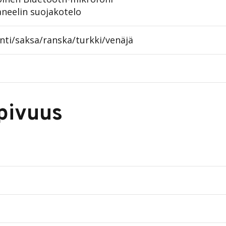
neelin suojakotelo
nti/saksa/ranska/turkki/venäjä
pivuus