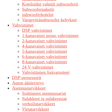
Koteloidut valmiit subwooferit
Subwooferpaketit
subwooferkotelot
Varapyöräsubwoofer kehykset
Vahvistimet
DSP vahvistimet
1-kanavaiset mono vahvistimet
2-kanavaiset vahvistimet
4-kanavaiset vahvistimet
5-kanavaiset vahvistimet
6-kanavaiset vahvistimet
8-kanavaiset vahvistimet
24 V vahvistimet
Vahvistimien lisävarusteet
DSP-prosessorit
Auton äänieristys
Asennustarvikkeet
Soittimien asennussarjat
Sulakkeet ja sulakerasiat
verhoilutarvikkeet
Virtatarvikkeet