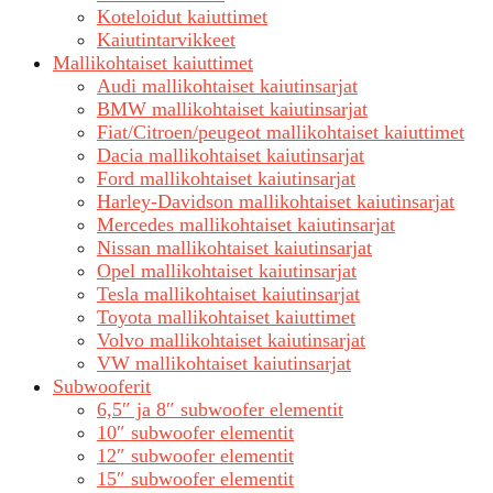
Koteloidut kaiuttimet
Kaiutintarvikkeet
Mallikohtaiset kaiuttimet
Audi mallikohtaiset kaiutinsarjat
BMW mallikohtaiset kaiutinsarjat
Fiat/Citroen/peugeot mallikohtaiset kaiuttimet
Dacia mallikohtaiset kaiutinsarjat
Ford mallikohtaiset kaiutinsarjat
Harley-Davidson mallikohtaiset kaiutinsarjat
Mercedes mallikohtaiset kaiutinsarjat
Nissan mallikohtaiset kaiutinsarjat
Opel mallikohtaiset kaiutinsarjat
Tesla mallikohtaiset kaiutinsarjat
Toyota mallikohtaiset kaiuttimet
Volvo mallikohtaiset kaiutinsarjat
VW mallikohtaiset kaiutinsarjat
Subwooferit
6,5″ ja 8″ subwoofer elementit
10″ subwoofer elementit
12″ subwoofer elementit
15″ subwoofer elementit