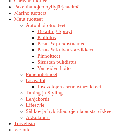
Caravan tuotteet
Pakettiautojen hyllyjärjestelmät
Marine tuotteet
Muut tuotteet
Autonhoitotuotteet
Detailing Sprayt
Kiillotus
Pesu- & puhdistuaineet
Pesu- & kuivaustarvikkeet
Pinnoitteet
Sisustan puhdistus
Vanteiden hoito
Puhelintelineet
Lisävalot
Lisävalojen asennustarvikkeet
Tuning ja Styling
Lahjakortit
Lifestyle
Sähkö- ja hybridiautojen lataustarvikkeet
Akkulaturit
Toivelista
Vertaile