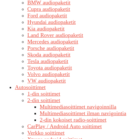
BMW audiopaketit
Cupra audiopaketit
Ford audiopaketit
Hyundai audiopaketit
Kia audiopaketit
Land Rover audiopaketit
Mercedes audiopaketit
Porsche audiopaketit
Skoda audiopaketit
Tesla audiopaketit
Toyota audiopaketit
Volvo audiopaketit
VW audiopaketit
Autosoittimet
1-din soittimet
2-din soittimet
Multimediasoittimet navigoinnilla
Multimediasoittimet ilman navigointia
2-din kokoiset radio-soittimet
CarPlay / Android Auto soittimet
Verkko soittimet