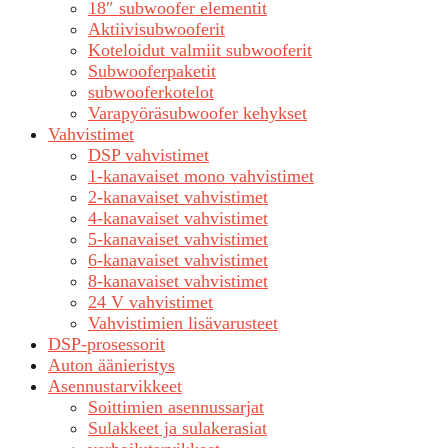
18″ subwoofer elementit
Aktiivisubwooferit
Koteloidut valmiit subwooferit
Subwooferpaketit
subwooferkotelot
Varapyöräsubwoofer kehykset
Vahvistimet
DSP vahvistimet
1-kanavaiset mono vahvistimet
2-kanavaiset vahvistimet
4-kanavaiset vahvistimet
5-kanavaiset vahvistimet
6-kanavaiset vahvistimet
8-kanavaiset vahvistimet
24 V vahvistimet
Vahvistimien lisävarusteet
DSP-prosessorit
Auton äänieristys
Asennustarvikkeet
Soittimien asennussarjat
Sulakkeet ja sulakerasiat