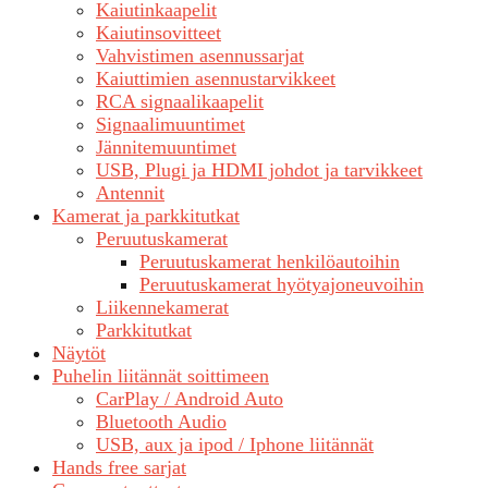
Kaiutinkaapelit
Kaiutinsovitteet
Vahvistimen asennussarjat
Kaiuttimien asennustarvikkeet
RCA signaalikaapelit
Signaalimuuntimet
Jännitemuuntimet
USB, Plugi ja HDMI johdot ja tarvikkeet
Antennit
Kamerat ja parkkitutkat
Peruutuskamerat
Peruutuskamerat henkilöautoihin
Peruutuskamerat hyötyajoneuvoihin
Liikennekamerat
Parkkitutkat
Näytöt
Puhelin liitännät soittimeen
CarPlay / Android Auto
Bluetooth Audio
USB, aux ja ipod / Iphone liitännät
Hands free sarjat