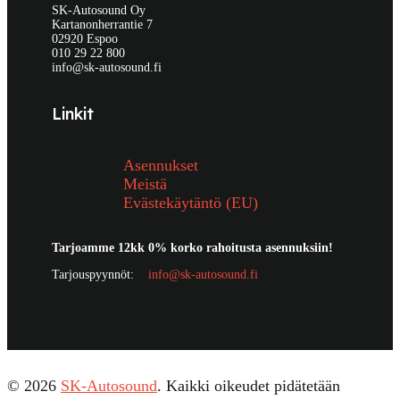
SK-Autosound Oy
Kartanonherrantie 7
02920 Espoo
010 29 22 800
info@sk-autosound.fi
Linkit
Asennukset
Meistä
Evästekäytäntö (EU)
Tarjoamme 12kk 0% korko rahoitusta asennuksiin!
Tarjouspyynnöt:
info@sk-autosound.fi
© 2026
SK-Autosound
. Kaikki oikeudet pidätetään