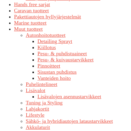
Hands free sarjat
Caravan tuotteet
Pakettiautojen hyllyjärjestelmät
Marine tuotteet
Muut tuotteet
Autonhoitotuotteet
Detailing Sprayt
Kiillotus
Pesu- & puhdistuaineet
Pesu- & kuivaustarvikkeet
Pinnoitteet
Sisustan puhdistus
Vanteiden hoito
Puhelintelineet
Lisävalot
Lisävalojen asennustarvikkeet
Tuning ja Styling
Lahjakortit
Lifestyle
Sähkö- ja hybridiautojen lataustarvikkeet
Akkulaturit