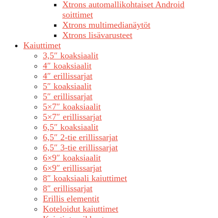
Xtrons automallikohtaiset Android
soittimet
Xtrons multimedianäytöt
Xtrons lisävarusteet
Kaiuttimet
3,5″ koaksiaalit
4″ koaksiaalit
4″ erillissarjat
5″ koaksiaalit
5″ erillissarjat
5×7″ koaksiaalit
5×7″ erillissarjat
6,5″ koaksiaalit
6,5″ 2-tie erillissarjat
6,5″ 3-tie erillissarjat
6×9″ koaksiaalit
6×9″ erillissarjat
8″ koaksiaali kaiuttimet
8″ erillissarjat
Erillis elementit
Koteloidut kaiuttimet