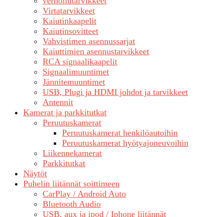
verhoilutarvikkeet
Virtatarvikkeet
Kaiutinkaapelit
Kaiutinsovitteet
Vahvistimen asennussarjat
Kaiuttimien asennustarvikkeet
RCA signaalikaapelit
Signaalimuuntimet
Jännitemuuntimet
USB, Plugi ja HDMI johdot ja tarvikkeet
Antennit
Kamerat ja parkkitutkat
Peruutuskamerat
Peruutuskamerat henkilöautoihin
Peruutuskamerat hyötyajoneuvoihin
Liikennekamerat
Parkkitutkat
Näytöt
Puhelin liitännät soittimeen
CarPlay / Android Auto
Bluetooth Audio
USB, aux ja ipod / Iphone liitännät