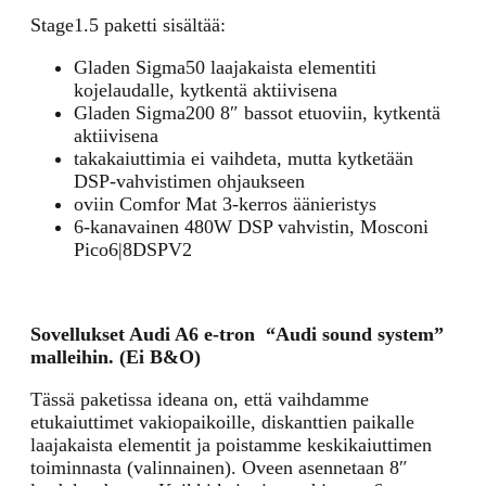
Stage1.5 paketti sisältää:
Gladen Sigma50 laajakaista elementiti
kojelaudalle, kytkentä aktiivisena
Gladen Sigma200 8″ bassot etuoviin, kytkentä
aktiivisena
takakaiuttimia ei vaihdeta, mutta kytketään
DSP-vahvistimen ohjaukseen
oviin Comfor Mat 3-kerros äänieristys
6-kanavainen 480W DSP vahvistin, Mosconi
Pico6|8DSPV2
Sovellukset Audi A6 e-tron
“Audi sound system”
malleihin. (Ei B&O)
Tässä paketissa ideana on, että vaihdamme
etukaiuttimet vakiopaikoille, diskanttien paikalle
laajakaista elementit ja poistamme keskikaiuttimen
toiminnasta (valinnainen). Oveen asennetaan 8″