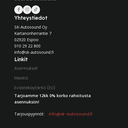
Yhteystiedot
SK-Autosound Oy
Kartanonherrantie 7
02920 Espoo
010 29 22 800
info@sk-autosound.fi
Linkit
Asennukset
Meistä
Evästekäytäntö (EU)
Tarjoamme 12kk 0% korko rahoitusta
asennuksiin!
Tarjouspyynnöt:
info@sk-autosound.fi