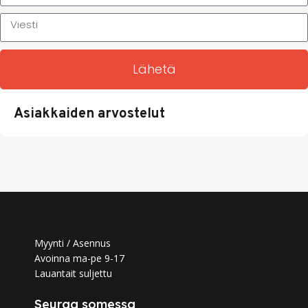
Lähetä
Asiakkaiden arvostelut
Myynti / Asennus
Avoinna ma-pe 9-17
Lauantait suljettu
Seuraa somessa