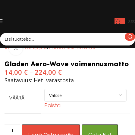
0,0
Etusivu
Kauppa
Auton äänieristys
Click to enlarge
Gladen Aero-Wave vaimennusmatto
14,00
€
–
224,00
€
Saatavuus: Heti varastosta
MÄÄRÄ
Poista
Lisää Ostoskoriin
Osta Nyt