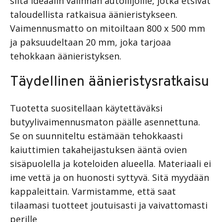
siitä ideaalin valinnan autoilijoille, jotka etsivät
taloudellista ratkaisua äänieristykseen.
Vaimennusmatto on mitoiltaan 800 x 500 mm
ja paksuudeltaan 20 mm, joka tarjoaa
tehokkaan äänieristyksen.
Täydellinen äänieristysratkaisu
Tuotetta suositellaan käytettäväksi
butyylivaimennusmaton päälle asennettuna.
Se on suunniteltu estämään tehokkaasti
kaiuttimien takaheijastuksen ääntä ovien
sisäpuolella ja koteloiden alueella. Materiaali ei
ime vettä ja on huonosti syttyvä. Sitä myydään
kappaleittain. Varmistamme, että saat
tilaamasi tuotteet joutuisasti ja vaivattomasti
perille