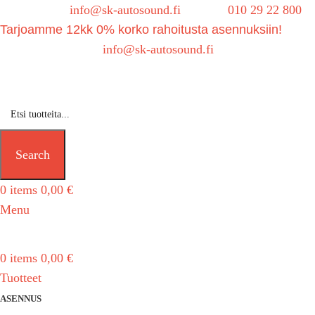
Sähköposti:
info@sk-autosound.fi
| Puh.
010 29 22 800
Tarjoamme 12kk 0% korko rahoitusta asennuksiin!
Tarjouspyynnöt:
info@sk-autosound.fi
Search
0
items
0,00
€
Menu
0
items
0,00
€
Tuotteet
ASENNUS