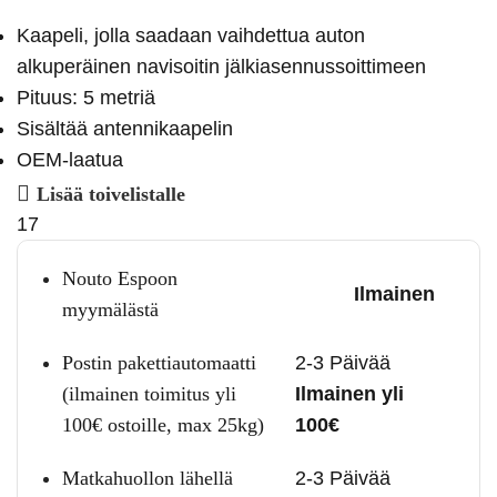
Kaapeli, jolla saadaan vaihdettua auton
alkuperäinen navisoitin jälkiasennussoittimeen
Pituus: 5 metriä
Sisältää antennikaapelin
OEM-laatua
Lisää toivelistalle
17
Nouto Espoon
Ilmainen
myymälästä
Postin pakettiautomaatti
2-3 Päivää
(ilmainen toimitus yli
Ilmainen yli
100€ ostoille, max 25kg)
100€
Matkahuollon lähellä
2-3 Päivää