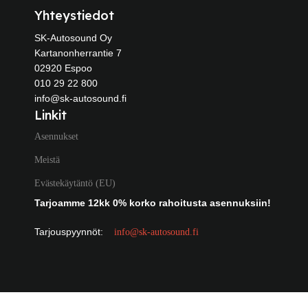
Yhteystiedot
SK-Autosound Oy
Kartanonherrantie 7
02920 Espoo
010 29 22 800
info@sk-autosound.fi
Linkit
Asennukset
Meistä
Evästekäytäntö (EU)
Tarjoamme 12kk 0% korko rahoitusta asennuksiin!
Tarjouspyynnöt:
info@sk-autosound.fi