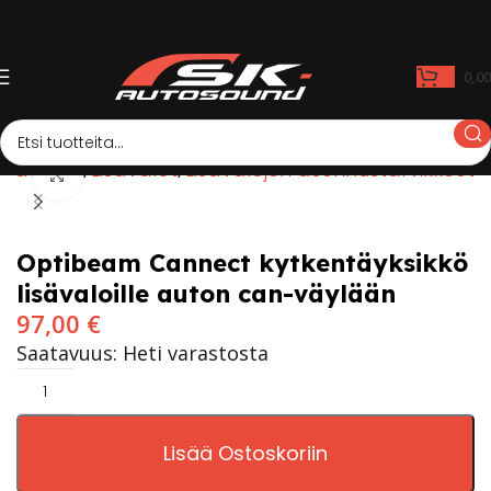
0,0
Kauppa
Lisävalot
Lisävalojen asennustarvikkeet
Click to enlarge
Optibeam Cannect kytkentäyksikkö
lisävaloille auton can-väylään
97,00
€
Saatavuus: Heti varastosta
Lisää Ostoskoriin