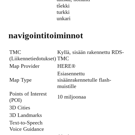
tšekki
turkki
unkari
navigointitoiminnot
TMC
Kyllä, sisään rakennettu RDS-
(Liikennetiedotukset)
TMC
Map Provider
HERE®
Esiasennettu
Map Type
sisäänrakennetulle flash-
muistille
Points of Interest
10 miljoonaa
(POI)
3D Cities
3D Landmarks
Text-to-Speech
Voice Guidance