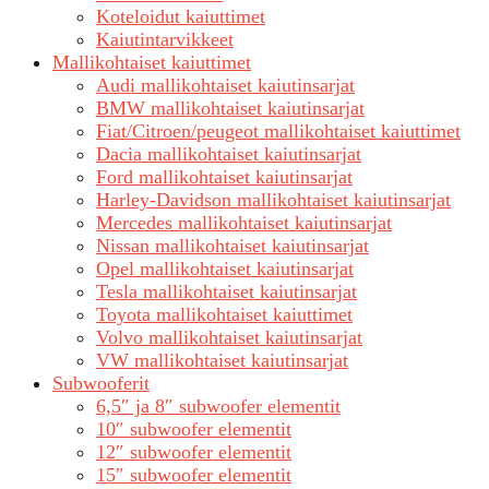
Koteloidut kaiuttimet
Kaiutintarvikkeet
Mallikohtaiset kaiuttimet
Audi mallikohtaiset kaiutinsarjat
BMW mallikohtaiset kaiutinsarjat
Fiat/Citroen/peugeot mallikohtaiset kaiuttimet
Dacia mallikohtaiset kaiutinsarjat
Ford mallikohtaiset kaiutinsarjat
Harley-Davidson mallikohtaiset kaiutinsarjat
Mercedes mallikohtaiset kaiutinsarjat
Nissan mallikohtaiset kaiutinsarjat
Opel mallikohtaiset kaiutinsarjat
Tesla mallikohtaiset kaiutinsarjat
Toyota mallikohtaiset kaiuttimet
Volvo mallikohtaiset kaiutinsarjat
VW mallikohtaiset kaiutinsarjat
Subwooferit
6,5″ ja 8″ subwoofer elementit
10″ subwoofer elementit
12″ subwoofer elementit
15″ subwoofer elementit