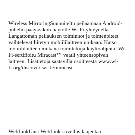
Wireless Mirroring
Suunniteltu peilaamaan Android-
puhelin pääyksikön näytölle Wi-Fi-yhteydellä.
Langattoman peilauksen toiminnot ja toimenpiteet
vaihtelevat liitetyn mobiililaitteen umkaan. Katso
mobiililaitteen mukana toimitettuja käyttöohjeita. Wi-
Fi-sertifioitu Miracast™ vaatii yhteensopivan
laitteen. Lisätietoja saatavilla osoitteesta www.wi-
fi.org/discover-wi-fi/miracast.
WebLink
Uusi WebLink-sovellus laajentaa