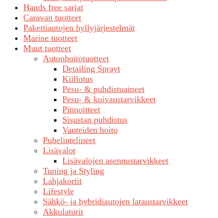
Hands free sarjat
Caravan tuotteet
Pakettiautojen hyllyjärjestelmät
Marine tuotteet
Muut tuotteet
Autonhoitotuotteet
Detailing Sprayt
Kiillotus
Pesu- & puhdistuaineet
Pesu- & kuivaustarvikkeet
Pinnoitteet
Sisustan puhdistus
Vanteiden hoito
Puhelintelineet
Lisävalot
Lisävalojen asennustarvikkeet
Tuning ja Styling
Lahjakortit
Lifestyle
Sähkö- ja hybridiautojen lataustarvikkeet
Akkulaturit