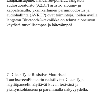
Laajakaistapuhe, handsfree-puhelut, langaton
audiosuoratoisto (A2DP) artisti-, albumi- ja
kappalehaulla, yksinkertainen parinmuodostus ja
audiohallinta (AVRCP) ovat toimintoja, joiden avulla
langaton Bluetooth®-tekniikka on tehnyt ajoneuvon
käytöstä turvallisempaa ja kätevämpää.
7″ Clear Type Resistive Motorised
Touchscreen
Pioneerin resistiiviset Clear Type -
näyttöpaneelit näyttävät kuvan terävänä ja
yksityiskohtaisena ja paremmalla näkyvyydellä.