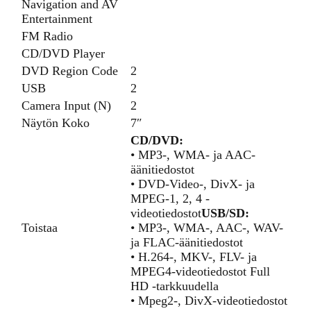
Navigation and AV
Entertainment
FM Radio
CD/DVD Player
DVD Region Code
2
USB
2
Camera Input (N)
2
Näytön Koko
7″
CD/DVD:
• MP3-, WMA- ja AAC-
äänitiedostot
• DVD-Video-, DivX- ja
MPEG-1, 2, 4 -
videotiedostot
USB/SD:
Toistaa
• MP3-, WMA-, AAC-, WAV-
ja FLAC-äänitiedostot
• H.264-, MKV-, FLV- ja
MPEG4-videotiedostot Full
HD -tarkkuudella
• Mpeg2-, DivX-videotiedostot