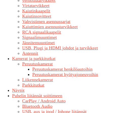
verhoilutarvikkeet
Virtatarvikkeet
Kaiutinkaapelit
Kaiutinsovitteet
Vahvistimen asennussarjat
Kaiuttimien asennustarvikkeet
RCA signaalikaapelit
Signaalimuuntimet
Jännitemuuntimet
USB, Plugi ja HDMI johdot ja tarvikkeet
Antennit
Kamerat ja parkkitutkat
Peruutuskamerat
Peruutuskamerat henkilöautoihin
Peruutuskamerat hyötyajoneuvoihin
Liikennekamerat
Parkkitutkat
Näytöt
Puhelin liitännät soittimeen
CarPlay / Android Auto
Bluetooth Audio
USB, aux ja ipod / Iphone liitännät