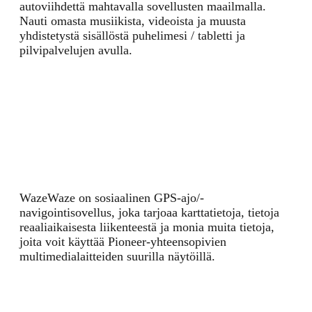
autoviihdettä mahtavalla sovellusten maailmalla.
Nauti omasta musiikista, videoista ja muusta
yhdistetystä sisällöstä puhelimesi / tabletti ja
pilvipalvelujen avulla.
Waze
Waze on sosiaalinen GPS-ajo/-
navigointisovellus, joka tarjoaa karttatietoja, tietoja
reaaliaikaisesta liikenteestä ja monia muita tietoja,
joita voit käyttää Pioneer-yhteensopivien
multimedialaitteiden suurilla näytöillä.