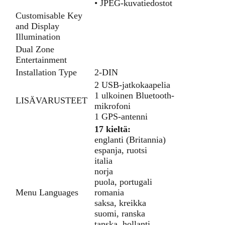
• JPEG-kuvatiedostot
Customisable Key
and Display
Illumination
Dual Zone
Entertainment
Installation Type
2-DIN
2 USB-jatkokaapelia
1 ulkoinen Bluetooth-
LISÄVARUSTEET
mikrofoni
1 GPS-antenni
17 kieltä:
englanti (Britannia)
espanja, ruotsi
italia
norja
puola, portugali
Menu Languages
romania
saksa, kreikka
suomi, ranska
tanska, hollanti