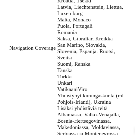
Kroatia, Tšekki
Latvia, Liechtenstein, Liettua,
Luxemburg
Malta, Monaco
Puola, Portugali
Romania
Saksa, Gibraltar, Kreikka
San Marino, Slovakia,
Navigation Coverage
Slovenia, Espanja, Ruotsi,
Sveitsi
Suomi, Ranska
Tanska
Turkki
Unkari
VatikaaniViro
Yhdistynyt kuningaskunta (ml.
Pohjois-Irlanti), Ukraina
Lisäksi yhdistäviä teitä
Albaniassa, Valko-Venäjällä,
Bosnia-Hertsegovinassa,
Makedoniassa, Moldaviassa,
Serbiassa ja Montenegrossa.