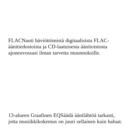
FLAC
Nauti häviöttömistä digitaalisista FLAC-
äänitiedostoista ja CD-laatuisesta äänitoistosta
ajoneuvossasi ilman tarvetta muunnoksille.
13-alueen Graafinen EQ
Säädä äänilähtöä tarkasti,
jotta musiikkikokemus on juuri sellainen kuin haluat.