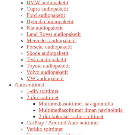
BMW audiopaketit
Cupra audiopaketit
Ford audiopaketit
Hyundai audiopaketit
Kia audiopaketit
Land Rover audiopaketit
Mercedes audiopaketit
Porsche audiopaketit
Skoda audiopaketit
Tesla audiopaketit
Toyota audiopaketit
Volvo audiopaketit
VW audiopaketit
Autosoittimet
1-din soittimet
2-din soittimet
Multimediasoittimet navigoinnilla
Multimediasoittimet ilman navigointia
2-din kokoiset radio-soittimet
CarPlay / Android Auto soittimet
Verkko soittimet