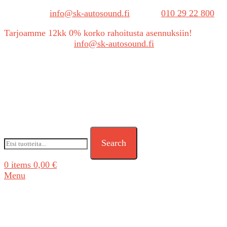
Sähköposti:
info@sk-autosound.fi
| Puh.
010 29 22 800
Tarjoamme 12kk 0% korko rahoitusta asennuksiin!
Tarjouspyynnöt:
info@sk-autosound.fi
Search
0
items
0,00
€
Menu