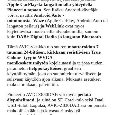
Apple CarPlaystä langattomalla yhteydellä
Pioneerin tapaan
. Sen lisäksi Android-käyttäjät
voivat nauttia
Android Auto -
toiminnosta
.
Waze
(Apple CarPlay, Android Auto tai
langaton peilaus)
ja WebLink
ovat myös
käytettävissä moderneilla älypuhelimilla, samoin
kuin
DAB+ Digital Radio ja langaton Bluetooth
.
Tämä AVIC-yksikkö tuo suuren
moottoroidun 7
tuuman 24-bittisen, kirkkaan resistiivisen True
Colour -tyypin WVGA-
monikosketusnäytön
kojelautaasi ja tarjoaa uuden,
parannetun
helppokäyttöisen
graafisen
käyttöliittymän, joka on suunniteltu turvalliseen ja
sulavaan käyttöön ajon aikana. Mukauta asetukset
makusi mukaan, päivin öin.
Pioneerin AVIC-Z830DAB voi myös
peilata
älypuhelimesi
, ja siinä on SD Card -tulo sekä Dual
USB -tulot. Lopuksi, AVIC-Z830DAB:ssä on parasta
mahdollista ääni- ja kuvasuorituskykyä