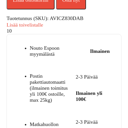
Lisää ostoskoriin
Osta nyt
Tuotetunnus (SKU):
AVICZ830DAB
Lisää toivelistalle
10
Nouto Espoon
Ilmainen
myymälästä
Postin
2-3 Päivää
pakettiautomaatti
(ilmainen toimitus
Ilmainen yli
yli 100€ ostoille,
100€
max 25kg)
2-3 Päivää
Matkahuollon