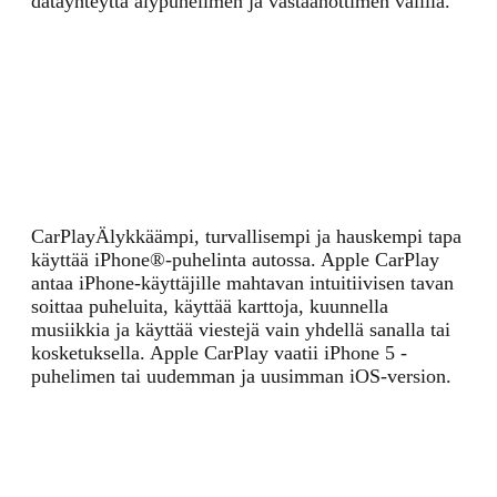
datayhteyttä älypuhelimen ja vastaanottimen välillä.
CarPlay
Älykkäämpi, turvallisempi ja hauskempi tapa
käyttää iPhone®-puhelinta autossa. Apple CarPlay
antaa iPhone-käyttäjille mahtavan intuitiivisen tavan
soittaa puheluita, käyttää karttoja, kuunnella
musiikkia ja käyttää viestejä vain yhdellä sanalla tai
kosketuksella. Apple CarPlay vaatii iPhone 5 -
puhelimen tai uudemman ja uusimman iOS-version.