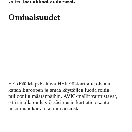
varten
laadukkaat audio-osat.
Ominaisuudet
HERE® Maps
Kattava HERE®-karttatietokanta
kattaa Euroopan ja antaa käyttäjien luoda reitin
miljooniin määränpäihin. AVIC-mallit varmistavat,
että sinulla on käytössäsi uusin karttatietokanta
uusimman kartan takuun ansiosta.