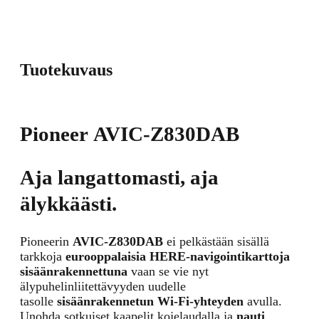
Tuotekuvaus
Pioneer AVIC-Z830DAB
Aja langattomasti, aja
älykkäästi.
Pioneerin
AVIC-Z830DAB
ei pelkästään sisällä
tarkkoja
eurooppalaisia HERE-navigointikarttoja
sisäänrakennettuna
vaan se vie nyt
älypuhelinliitettävyyden uudelle
tasolle
sisäänrakennetun Wi-Fi-yhteyden
avulla.
Unohda sotkuiset kaapelit kojelaudalla ja
nauti