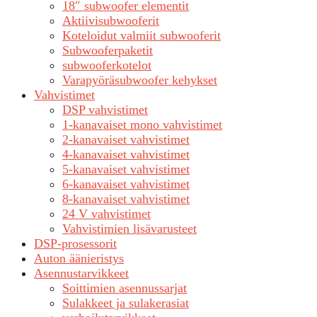
18″ subwoofer elementit
Aktiivisubwooferit
Koteloidut valmiit subwooferit
Subwooferpaketit
subwooferkotelot
Varapyöräsubwoofer kehykset
Vahvistimet
DSP vahvistimet
1-kanavaiset mono vahvistimet
2-kanavaiset vahvistimet
4-kanavaiset vahvistimet
5-kanavaiset vahvistimet
6-kanavaiset vahvistimet
8-kanavaiset vahvistimet
24 V vahvistimet
Vahvistimien lisävarusteet
DSP-prosessorit
Auton äänieristys
Asennustarvikkeet
Soittimien asennussarjat
Sulakkeet ja sulakerasiat