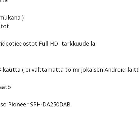
tta
i mukana )
stot
videotiedostot Full HD -tarkkuudella
-kautta ( ei välttämättä toimi jokaisen Android-lait
äätö
katso Pioneer SPH-DA250DAB