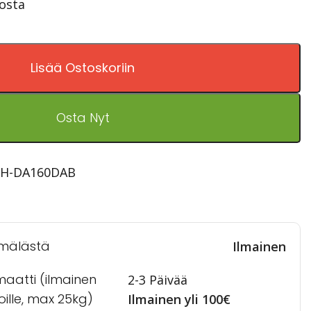
tosta
Lisää Ostoskoriin
Osta Nyt
PH-DA160DAB
mälästä
Ilmainen
maatti (ilmainen
2-3 Päivää
toille, max 25kg)
Ilmainen yli 100€