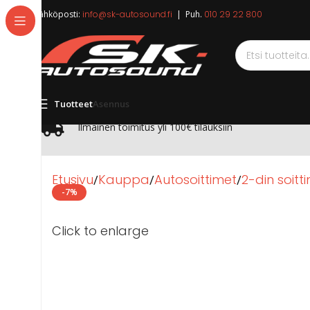
Sähköposti:
info@sk-autosound.fi
| Puh.
010 29 22 800
Tuotteet
Asennus
Ilmainen toimitus yli 100€ tilauksiin
Etusivu
Kauppa
Autosoittimet
2-din soitt
-7%
Click to enlarge