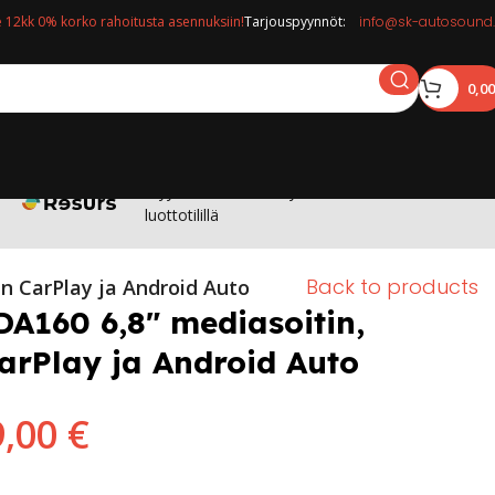
12kk 0% korko rahoitusta asennuksiin!
Tarjouspyynnöt:
info@sk-autosound.
0,0
Myymälässä: Osta nyt maksa 12kk korottomalla
luottotilillä
Back to products
en CarPlay ja Android Auto
DA160 6,8″ mediasoitin,
arPlay ja Android Auto
9,00
€