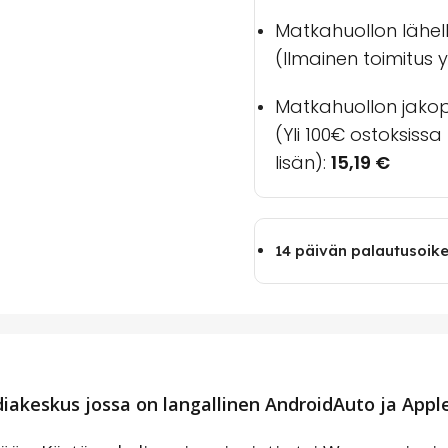
Matkahuollon lähel
(Ilmainen toimitus yl
Matkahuollon jakopa
(Yli 100€ ostoksiss
lisän):
15,19
€
14 päivän palautusoik
iakeskus jossa on langallinen AndroidAuto ja Apple