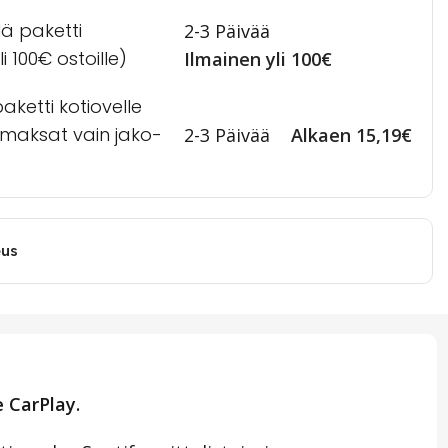
lä paketti
2-3 Päivää
i 100€ ostoille)
Ilmainen yli 100€
ketti kotiovelle
a maksat vain jako-
2-3 Päivää
Alkaen 15,19€
eus
 CarPlay.