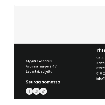
Yht
SK-A
Myynti / Asennus
Karta
Avoinna ma-pe 9-17
0292
Lauantait suljettu
010 2
info@
Seuraa somessa