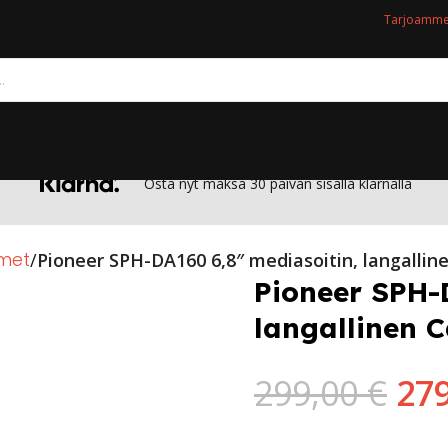
Tarjoamme 
Osta nyt maksa 30 päivän sisällä klarnalla
imet
Pioneer SPH-DA160 6,8″ mediasoitin, langallin
Pioneer SPH-
langallinen C
299,00
€
27