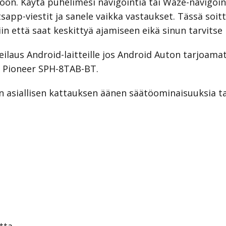
n. Käytä puhelimesi navigointia tai Waze-navigointi
app-viestit ja sanele vaikka vastaukset. Tässä soit
tiin että saat keskittyä ajamiseen eikä sinun tarvits
ilaus Android-laitteille jos Android Auton tarjoamat 
s Pioneer SPH-8TAB-BT.
 asiallisen kattauksen äänen säätöominaisuuksia t