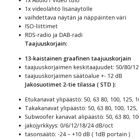
1x Audio / video tulo
1x videolähtö lisänäytölle
vaihdettava näytän ja näppäinten väri
ISO-liittimet
RDS-radio ja DAB-radi
Taajuuskorjain:
13-kaistainen graafinen taajuuskorjain
taajuuskorjaimen keskitaajuudet: 50/80/1
taajuuskorjaimen säätöalue +- 12 dB
Jakosuotimet 2-tie tilassa ( STD ):
Etukanavat ylipäästö: 50, 63 80, 100, 125, 1
Takakanavat ylipäästö: 50, 63 80, 100, 125,
Subwoofer kanavat alipäästö: 50, 63 80, 100
jakojyrkkyys: 0/6/12/18/24 dB/oct
tasonsäätö: -24 – +10 dB ( 1dB portain )