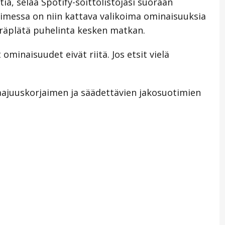
a, selaa Spotify-soittolistojasi suoraan
timessa on niin kattava valikoima ominaisuuksia
e räplätä puhelinta kesken matkan.
ominaisuudet eivät riitä. Jos etsit vielä
aajuuskorjaimen ja säädettävien jakosuotimien