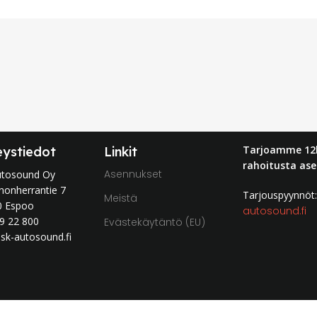
Tarjoamme 12
eystiedot
Linkit
rahoitusta ase
Asennukset
utosound Oy
nonherrantie 7
Tarjouspyynnö
Meistä
0 Espoo
autosound.fi
9 22 800
Evästekäytäntö (EU)
sk-autosound.fi