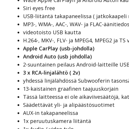
Waze Apple CarPlayn ja Android Auton kau
Siri eyes free
USB-liitäntä takapaneelissa ( jatkokaapel
MP3-, WMA-, AAC-, WAV- ja FLAC-äänitiedo
videotoisto USB kautta
H.264-, MKV-, FLV- ja MPEG4, MPEG2 ja TS 
Apple CarPlay (usb-johdolla)
Android Auto (usb johdolla)
2-suuntainen peilaus Android-laitteille USB
3 x RCA-linjalähtö ( 2v)
yhdessä linjälähdössä Subwooferin tasons
13-kaistainen graafinen taajuuskorjain
Tässä laitteessa ei ole aikaviivesäätöjä, 
Säädettävät yli- ja alipäästösuotimet
AUX-in takapaneelissa
1x peruutuskamera liitäntä