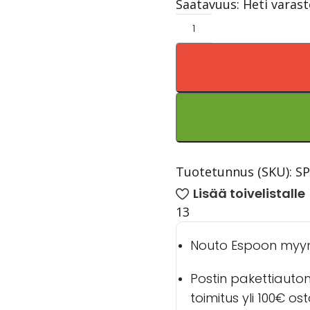
Saatavuus: Heti varas
Tuotetunnus (SKU):
S
Lisää toivelistalle
13
Nouto Espoon myy
Postin pakettiauto
toimitus yli 100€ os