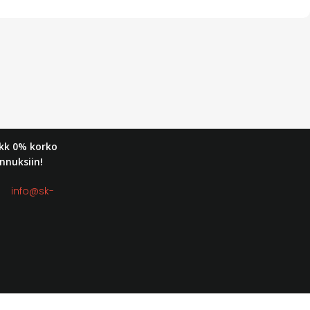
kk 0% korko
nnuksiin!
t:
info@sk-