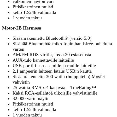
valkoinen näytön väri
Pitkäkestoinen muisti
kello 12/24h valinnalla
1 vuoden takuu
Motor-2B Hermosa
Sisäänrakennettu Bluetooth® (versio 5.0)
Sisältää Bluetooth®-mikrofonin handsfree-puheluita
varten
AM/FM RDS-viritin, jossa 30 esiasetusta
AUX-tulo kannettaville laitteille
USB-portti flash-asemille ja muille laitteille
2,1 ampeerin laitteen lataus USB:n kautta
Sisäänrakennettu 300 watin (huipputeho) Mosfet-
vahvistin
25 wattia RMS x 4 kanavaa – TrueRating™
Kaksi RCA-esilähtöä ulkoisille vahvistimille
32 000 värin näyttö
Pitkäkestoinen muisti
kello 12/24h valinnalla
1 vuoden takuu