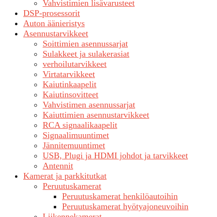
Vahvistimien lisävarusteet
DSP-prosessorit
Auton äänieristys
Asennustarvikkeet
Soittimien asennussarjat
Sulakkeet ja sulakerasiat
verhoilutarvikkeet
Virtatarvikkeet
Kaiutinkaapelit
Kaiutinsovitteet
Vahvistimen asennussarjat
Kaiuttimien asennustarvikkeet
RCA signaalikaapelit
Signaalimuuntimet
Jännitemuuntimet
USB, Plugi ja HDMI johdot ja tarvikkeet
Antennit
Kamerat ja parkkitutkat
Peruutuskamerat
Peruutuskamerat henkilöautoihin
Peruutuskamerat hyötyajoneuvoihin
Liikennekamerat