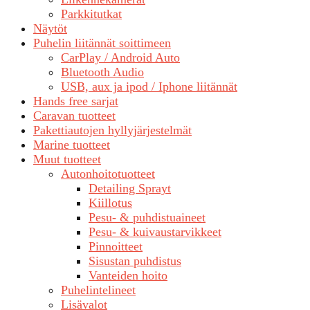
Parkkitutkat
Näytöt
Puhelin liitännät soittimeen
CarPlay / Android Auto
Bluetooth Audio
USB, aux ja ipod / Iphone liitännät
Hands free sarjat
Caravan tuotteet
Pakettiautojen hyllyjärjestelmät
Marine tuotteet
Muut tuotteet
Autonhoitotuotteet
Detailing Sprayt
Kiillotus
Pesu- & puhdistuaineet
Pesu- & kuivaustarvikkeet
Pinnoitteet
Sisustan puhdistus
Vanteiden hoito
Puhelintelineet
Lisävalot