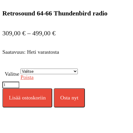
Retrosound 64-66 Thundenbird radio
Hintaluokka:
309,00
€
–
499,00
€
309,00 €
-
Saatavuus: Heti varastosta
499,00 €
Valitse
Poista
Retrosound
64-
66
Lisää ostoskoriin
Osta nyt
Thundenbird
radio
määrä