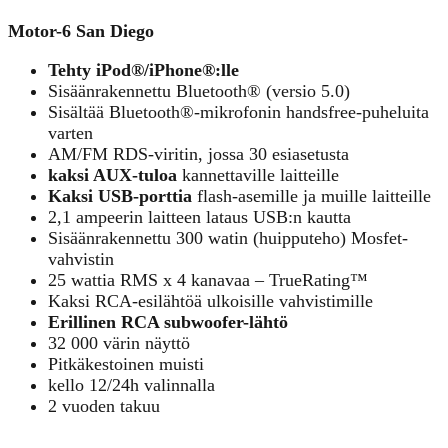
Motor-6 San Diego
Tehty iPod®/iPhone®:lle
Sisäänrakennettu Bluetooth® (versio 5.0)
Sisältää Bluetooth®-mikrofonin handsfree-puheluita
varten
AM/FM RDS-viritin, jossa 30 esiasetusta
kaksi AUX-tuloa
kannettaville laitteille
Kaksi USB-porttia
flash-asemille ja muille laitteille
2,1 ampeerin laitteen lataus USB:n kautta
Sisäänrakennettu 300 watin (huipputeho) Mosfet-
vahvistin
25 wattia RMS x 4 kanavaa – TrueRating™
Kaksi RCA-esilähtöä ulkoisille vahvistimille
Erillinen RCA subwoofer-lähtö
32 000 värin näyttö
Pitkäkestoinen muisti
kello 12/24h valinnalla
2 vuoden takuu