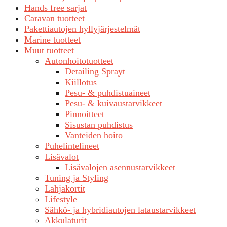
Hands free sarjat
Caravan tuotteet
Pakettiautojen hyllyjärjestelmät
Marine tuotteet
Muut tuotteet
Autonhoitotuotteet
Detailing Sprayt
Kiillotus
Pesu- & puhdistuaineet
Pesu- & kuivaustarvikkeet
Pinnoitteet
Sisustan puhdistus
Vanteiden hoito
Puhelintelineet
Lisävalot
Lisävalojen asennustarvikkeet
Tuning ja Styling
Lahjakortit
Lifestyle
Sähkö- ja hybridiautojen lataustarvikkeet
Akkulaturit