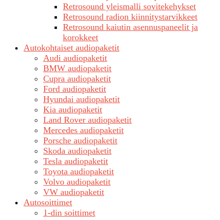
Retrosound yleismalli sovitekehykset
Retrosound radion kiinnitystarvikkeet
Retrosound kaiutin asennuspaneelit ja
korokkeet
Autokohtaiset audiopaketit
Audi audiopaketit
BMW audiopaketit
Cupra audiopaketit
Ford audiopaketit
Hyundai audiopaketit
Kia audiopaketit
Land Rover audiopaketit
Mercedes audiopaketit
Porsche audiopaketit
Skoda audiopaketit
Tesla audiopaketit
Toyota audiopaketit
Volvo audiopaketit
VW audiopaketit
Autosoittimet
1-din soittimet