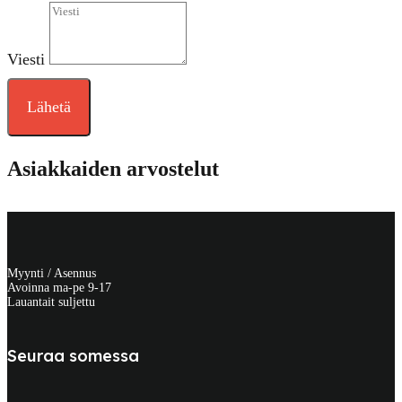
Viesti
Lähetä
Asiakkaiden arvostelut
Myynti / Asennus
Avoinna ma-pe 9-17
Lauantait suljettu
Seuraa somessa