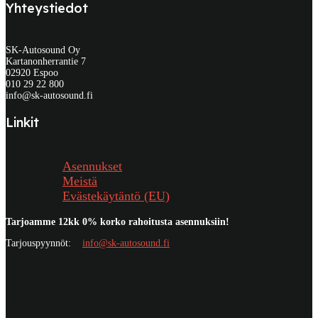
Yhteystiedot
SK-Autosound Oy
Kartanonherrantie 7
02920 Espoo
010 29 22 800
info@sk-autosound.fi
Linkit
Asennukset
Meistä
Evästekäytäntö (EU)
Tarjoamme 12kk 0% korko rahoitusta asennuksiin!
Tarjouspyynnöt:
info@sk-autosound.fi