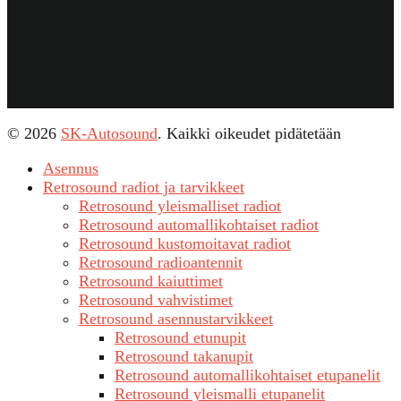
© 2026
SK-Autosound
. Kaikki oikeudet pidätetään
Asennus
Retrosound radiot ja tarvikkeet
Retrosound yleismalliset radiot
Retrosound automallikohtaiset radiot
Retrosound kustomoitavat radiot
Retrosound radioantennit
Retrosound kaiuttimet
Retrosound vahvistimet
Retrosound asennustarvikkeet
Retrosound etunupit
Retrosound takanupit
Retrosound automallikohtaiset etupanelit
Retrosound yleismalli etupanelit