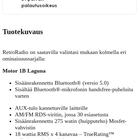
palautusoikeus
Tuotekuvaus
RetroRadio on saatavilla valintasi mukaan kolmella eri
ominaisuussarjalla:
Motor 1B Laguna
Sisäänrakennettu Bluetooth® (versio 5.0)
Sisältää Bluetooth®-mikrofonin handsfree-puheluita
varten
AUX-tulo kannettaville laitteille
AM/FM RDS-viritin, jossa 30 esiasetusta
Sisäänrakennettu 275 watin (huipputeho) Mosfet-
vahvistin
18 wattia RMS x 4 kanavaa – TrueRating™