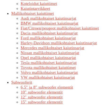
Koteloidut kaiuttimet
Kaiutintarvikkeet
Mallikohtaiset kaiuttimet
Audi mallikohtaiset kaiutinsarjat
BMW mallikohtaiset kaiutinsarjat
Fiat/Citroen/peugeot mallikohtaiset kaiuttimet
Dacia mallikohtaiset kaiutinsarjat
Ford mallikohtaiset kaiutinsarjat
Harley-Davidson mallikohtaiset kaiutinsarjat
Mercedes mallikohtaiset kaiutinsarjat
Nissan mallikohtaiset kaiutinsarjat
Opel mallikohtaiset kaiutinsarjat
Tesla mallikohtaiset kaiutinsarjat
Toyota mallikohtaiset kaiuttimet
Volvo mallikohtaiset kaiutinsarjat
VW mallikohtaiset kaiutinsarjat
Subwooferit
6,5″ ja 8″ subwoofer elementit
10″ subwoofer elementit
12″ subwoofer elementit
15″ subwoofer elementit