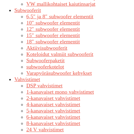
VW mallikohtaiset kaiutinsarjat
Subwooferit
6,5″ ja 8″ subwoofer elementit
10″ subwoofer elementit
12″ subwoofer elementit
15″ subwoofer elementit
18″ subwoofer elementit
Aktiivisubwooferit
Koteloidut valmiit subwooferit
Subwooferpaketit
subwooferkotelot
Varapyöräsubwoofer kehykset
Vahvistimet
DSP vahvistimet
1-kanavaiset mono vahvistimet
2-kanavaiset vahvistimet
4-kanavaiset vahvistimet
5-kanavaiset vahvistimet
6-kanavaiset vahvistimet
8-kanavaiset vahvistimet
24 V vahvistimet