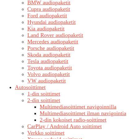
BMW audiopaketit
Cupra audiopaketit
Ford audiopaketit
Hyundai audiopaketit
Kia audiopaketit
Land Rover audiopaketit
Mercedes audiopaketit
Porsche audiopaketit
Skoda audiopaketit
Tesla audiopaketit
Toyota audiopaketit
Volvo audiopaketit
VW audiopaketit
Autosoittimet
1-din soittimet
2-din soittimet
Multimediasoittimet navigoinnilla
Multimediasoittimet ilman navigointia
2-din kokoiset radio-soittimet
CarPlay / Android Auto soittimet
Verkko soittimet