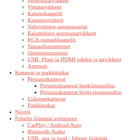
verhoilutarvikkeet
Virtatarvikkeet
Kaiutinkaapelit
Kaiutinsovitteet
Vahvistimen asennussarjat
Kaiuttimien asennustarvikkeet
RCA signaalikaapelit
Signaalimuuntimet
Jännitemuuntimet
USB, Plugi ja HDMI johdot ja tarvikkeet
Antennit
Kamerat ja parkkitutkat
Peruutuskamerat
Peruutuskamerat henkilöautoihin
Peruutuskamerat hyötyajoneuvoihin
Liikennekamerat
Parkkitutkat
Näytöt
Puhelin liitännät soittimeen
CarPlay / Android Auto
Bluetooth Audio
USB, aux ja ipod / Iphone liitännät