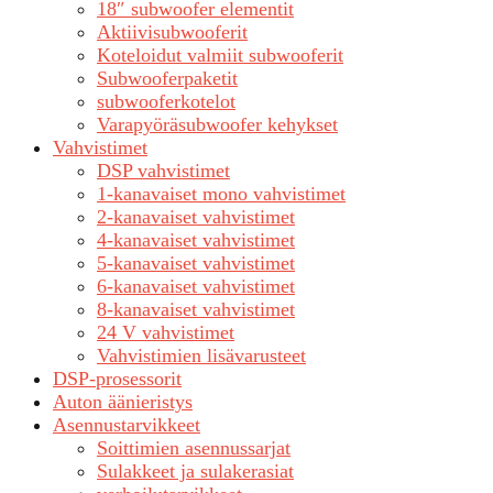
18″ subwoofer elementit
Aktiivisubwooferit
Koteloidut valmiit subwooferit
Subwooferpaketit
subwooferkotelot
Varapyöräsubwoofer kehykset
Vahvistimet
DSP vahvistimet
1-kanavaiset mono vahvistimet
2-kanavaiset vahvistimet
4-kanavaiset vahvistimet
5-kanavaiset vahvistimet
6-kanavaiset vahvistimet
8-kanavaiset vahvistimet
24 V vahvistimet
Vahvistimien lisävarusteet
DSP-prosessorit
Auton äänieristys
Asennustarvikkeet
Soittimien asennussarjat
Sulakkeet ja sulakerasiat