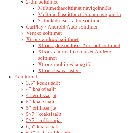
2-din soittimet
Multimediasoittimet navigoinnilla
Multimediasoittimet ilman navigointia
2-din kokoiset radio-soittimet
CarPlay / Android Auto soittimet
Verkko soittimet
Xtrons android soittimet
Xtrons yleismalliset Android soittimet
Xtrons automallikohtaiset Android
soittimet
Xtrons multimedianäytöt
Xtrons lisävarusteet
Kaiuttimet
3,5″ koaksiaalit
4″ koaksiaalit
4″ erillissarjat
5″ koaksiaalit
5″ erillissarjat
5×7″ koaksiaalit
5×7″ erillissarjat
6,5″ koaksiaalit
6,5″ 2-tie erillissarjat