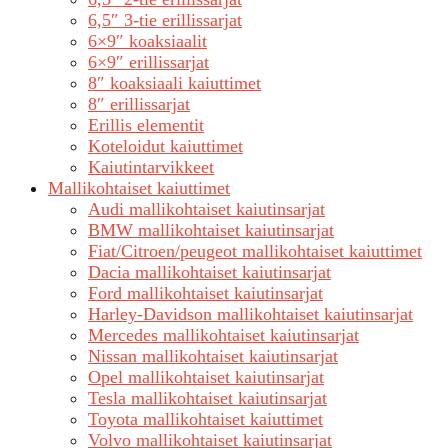
6,5″ 3-tie erillissarjat
6×9″ koaksiaalit
6×9″ erillissarjat
8″ koaksiaali kaiuttimet
8″ erillissarjat
Erillis elementit
Koteloidut kaiuttimet
Kaiutintarvikkeet
Mallikohtaiset kaiuttimet
Audi mallikohtaiset kaiutinsarjat
BMW mallikohtaiset kaiutinsarjat
Fiat/Citroen/peugeot mallikohtaiset kaiuttimet
Dacia mallikohtaiset kaiutinsarjat
Ford mallikohtaiset kaiutinsarjat
Harley-Davidson mallikohtaiset kaiutinsarjat
Mercedes mallikohtaiset kaiutinsarjat
Nissan mallikohtaiset kaiutinsarjat
Opel mallikohtaiset kaiutinsarjat
Tesla mallikohtaiset kaiutinsarjat
Toyota mallikohtaiset kaiuttimet
Volvo mallikohtaiset kaiutinsarjat