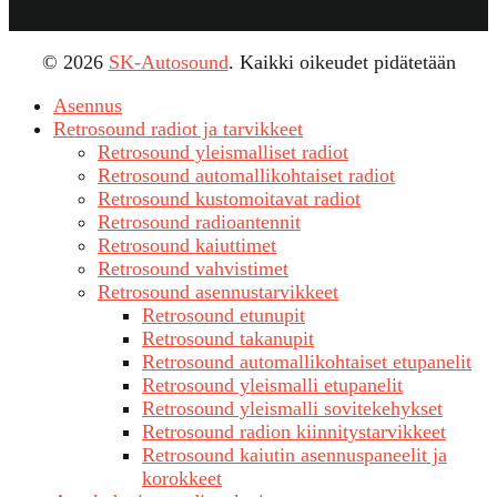
© 2026
SK-Autosound
. Kaikki oikeudet pidätetään
Asennus
Retrosound radiot ja tarvikkeet
Retrosound yleismalliset radiot
Retrosound automallikohtaiset radiot
Retrosound kustomoitavat radiot
Retrosound radioantennit
Retrosound kaiuttimet
Retrosound vahvistimet
Retrosound asennustarvikkeet
Retrosound etunupit
Retrosound takanupit
Retrosound automallikohtaiset etupanelit
Retrosound yleismalli etupanelit
Retrosound yleismalli sovitekehykset
Retrosound radion kiinnitystarvikkeet
Retrosound kaiutin asennuspaneelit ja
korokkeet