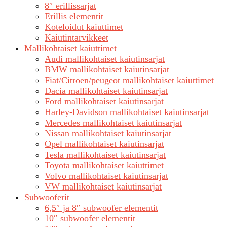
8″ erillissarjat
Erillis elementit
Koteloidut kaiuttimet
Kaiutintarvikkeet
Mallikohtaiset kaiuttimet
Audi mallikohtaiset kaiutinsarjat
BMW mallikohtaiset kaiutinsarjat
Fiat/Citroen/peugeot mallikohtaiset kaiuttimet
Dacia mallikohtaiset kaiutinsarjat
Ford mallikohtaiset kaiutinsarjat
Harley-Davidson mallikohtaiset kaiutinsarjat
Mercedes mallikohtaiset kaiutinsarjat
Nissan mallikohtaiset kaiutinsarjat
Opel mallikohtaiset kaiutinsarjat
Tesla mallikohtaiset kaiutinsarjat
Toyota mallikohtaiset kaiuttimet
Volvo mallikohtaiset kaiutinsarjat
VW mallikohtaiset kaiutinsarjat
Subwooferit
6,5″ ja 8″ subwoofer elementit
10″ subwoofer elementit