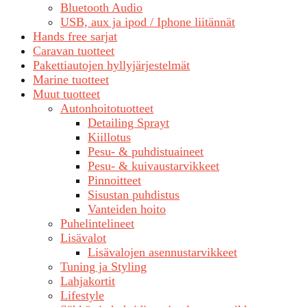
Bluetooth Audio
USB, aux ja ipod / Iphone liitännät
Hands free sarjat
Caravan tuotteet
Pakettiautojen hyllyjärjestelmät
Marine tuotteet
Muut tuotteet
Autonhoitotuotteet
Detailing Sprayt
Kiillotus
Pesu- & puhdistuaineet
Pesu- & kuivaustarvikkeet
Pinnoitteet
Sisustan puhdistus
Vanteiden hoito
Puhelintelineet
Lisävalot
Lisävalojen asennustarvikkeet
Tuning ja Styling
Lahjakortit
Lifestyle