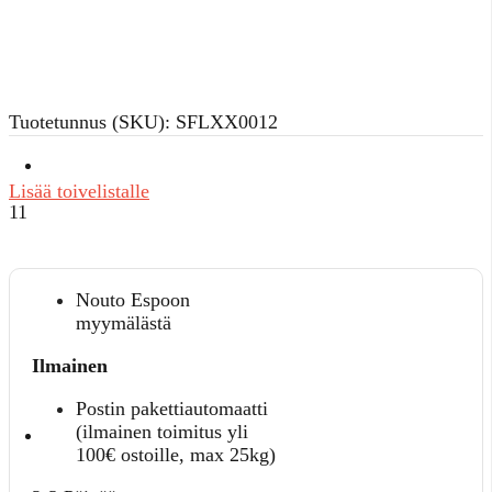
harmaa
206cm
leveä
määrä
Tuotetunnus (SKU):
SFLXX0012
Lisää toivelistalle
11
Nouto Espoon
myymälästä
Ilmainen
Postin pakettiautomaatti
(ilmainen toimitus yli
100€ ostoille, max 25kg)