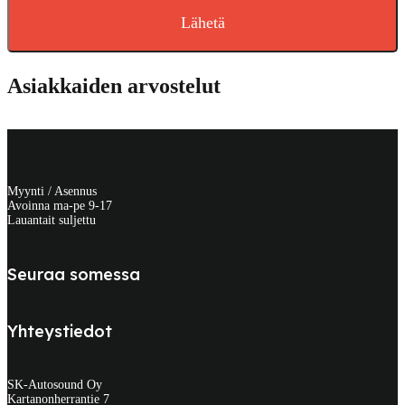
Lähetä
Asiakkaiden arvostelut
Myynti / Asennus
Avoinna ma-pe 9-17
Lauantait suljettu
Seuraa somessa
Yhteystiedot
SK-Autosound Oy
Kartanonherrantie 7