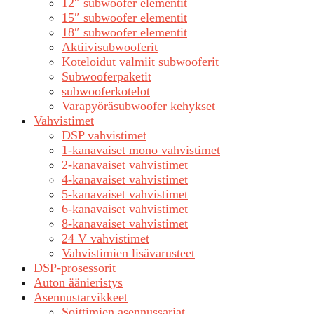
12″ subwoofer elementit
15″ subwoofer elementit
18″ subwoofer elementit
Aktiivisubwooferit
Koteloidut valmiit subwooferit
Subwooferpaketit
subwooferkotelot
Varapyöräsubwoofer kehykset
Vahvistimet
DSP vahvistimet
1-kanavaiset mono vahvistimet
2-kanavaiset vahvistimet
4-kanavaiset vahvistimet
5-kanavaiset vahvistimet
6-kanavaiset vahvistimet
8-kanavaiset vahvistimet
24 V vahvistimet
Vahvistimien lisävarusteet
DSP-prosessorit
Auton äänieristys
Asennustarvikkeet
Soittimien asennussarjat