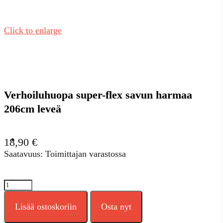
Click to enlarge
Verhoiluhuopa super-flex savun harmaa
206cm leveä
18,90
€
Saatavuus: Toimittajan varastossa
Verhoiluhuopa
super-
flex
Lisää ostoskoriin
Osta nyt
savun