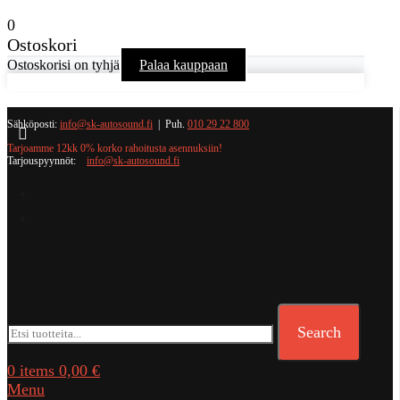
0
Ostoskori
Ostoskorisi on tyhjä
Palaa kauppaan
Sähköposti:
info@sk-autosound.fi
| Puh.
010 29 22 800
Tarjoamme 12kk 0% korko rahoitusta asennuksiin!
Tarjouspyynnöt:
info@sk-autosound.fi
Search
0
items
0,00
€
Menu