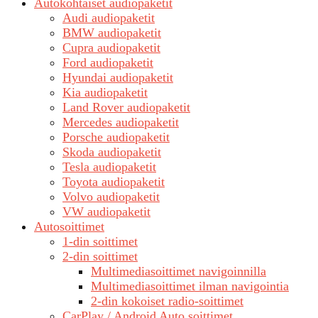
Autokohtaiset audiopaketit
Audi audiopaketit
BMW audiopaketit
Cupra audiopaketit
Ford audiopaketit
Hyundai audiopaketit
Kia audiopaketit
Land Rover audiopaketit
Mercedes audiopaketit
Porsche audiopaketit
Skoda audiopaketit
Tesla audiopaketit
Toyota audiopaketit
Volvo audiopaketit
VW audiopaketit
Autosoittimet
1-din soittimet
2-din soittimet
Multimediasoittimet navigoinnilla
Multimediasoittimet ilman navigointia
2-din kokoiset radio-soittimet
CarPlay / Android Auto soittimet