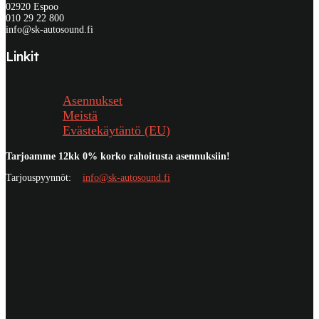
02920 Espoo
010 29 22 800
info@sk-autosound.fi
Linkit
Asennukset
Meistä
Evästekäytäntö (EU)
Tarjoamme 12kk 0% korko rahoitusta asennuksiin!
Tarjouspyynnöt:
info@sk-autosound.fi