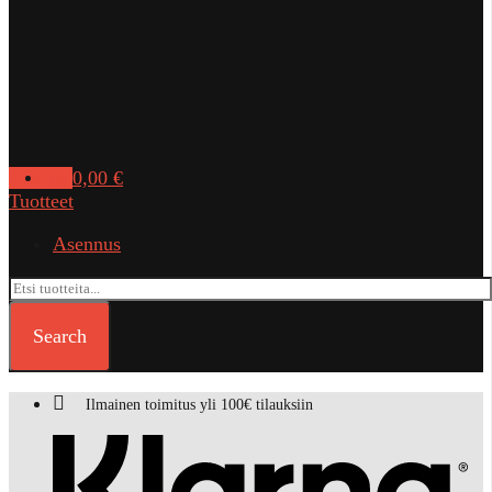
0
items
0,00
€
Tuotteet
Asennus
Search
Ilmainen toimitus yli 100€ tilauksiin