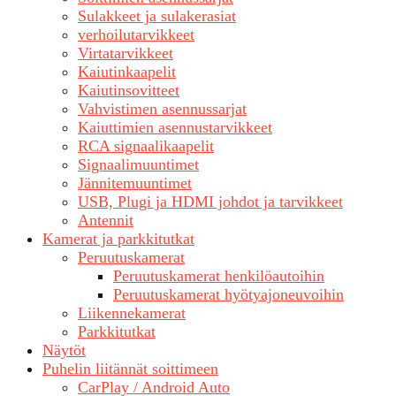
Sulakkeet ja sulakerasiat
verhoilutarvikkeet
Virtatarvikkeet
Kaiutinkaapelit
Kaiutinsovitteet
Vahvistimen asennussarjat
Kaiuttimien asennustarvikkeet
RCA signaalikaapelit
Signaalimuuntimet
Jännitemuuntimet
USB, Plugi ja HDMI johdot ja tarvikkeet
Antennit
Kamerat ja parkkitutkat
Peruutuskamerat
Peruutuskamerat henkilöautoihin
Peruutuskamerat hyötyajoneuvoihin
Liikennekamerat
Parkkitutkat
Näytöt
Puhelin liitännät soittimeen
CarPlay / Android Auto