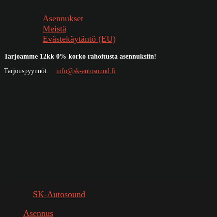
Asennukset
Meistä
Evästekäytäntö (EU)
Tarjoamme 12kk 0% korko rahoitusta asennuksiin!
Tarjouspyynnöt:
info@sk-autosound.fi
© 2026
SK-Autosound
. Kaikki oikeudet pidätetään
Asennus