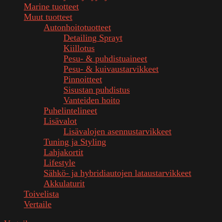
Marine tuotteet
Muut tuotteet
Autonhoitotuotteet
Detailing Sprayt
Kiillotus
Pesu- & puhdistuaineet
Pesu- & kuivaustarvikkeet
Pinnoitteet
Sisustan puhdistus
Vanteiden hoito
Puhelintelineet
Lisävalot
Lisävalojen asennustarvikkeet
Tuning ja Styling
Lahjakortit
Lifestyle
Sähkö- ja hybridiautojen lataustarvikkeet
Akkulaturit
Toivelista
Vertaile