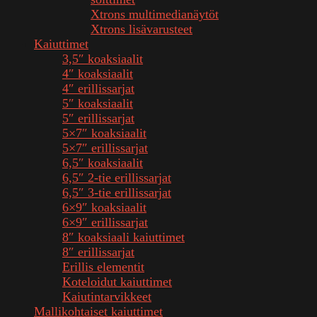
Xtrons multimedianäytöt
Xtrons lisävarusteet
Kaiuttimet
3,5″ koaksiaalit
4″ koaksiaalit
4″ erillissarjat
5″ koaksiaalit
5″ erillissarjat
5×7″ koaksiaalit
5×7″ erillissarjat
6,5″ koaksiaalit
6,5″ 2-tie erillissarjat
6,5″ 3-tie erillissarjat
6×9″ koaksiaalit
6×9″ erillissarjat
8″ koaksiaali kaiuttimet
8″ erillissarjat
Erillis elementit
Koteloidut kaiuttimet
Kaiutintarvikkeet
Mallikohtaiset kaiuttimet