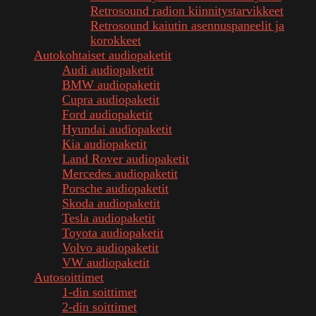
Retrosound radion kiinnitystarvikkeet
Retrosound kaiutin asennuspaneelit ja
korokkeet
Autokohtaiset audiopaketit
Audi audiopaketit
BMW audiopaketit
Cupra audiopaketit
Ford audiopaketit
Hyundai audiopaketit
Kia audiopaketit
Land Rover audiopaketit
Mercedes audiopaketit
Porsche audiopaketit
Skoda audiopaketit
Tesla audiopaketit
Toyota audiopaketit
Volvo audiopaketit
VW audiopaketit
Autosoittimet
1-din soittimet
2-din soittimet