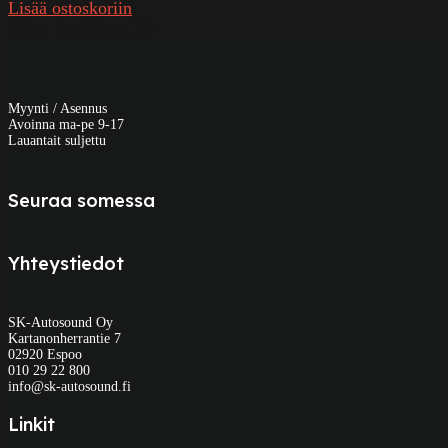
Lisää ostoskoriin
SKU:
RAGE10CXP
Myynti / Asennus
Avoinna ma-pe 9-17
Lauantait suljettu
Seuraa somessa
Yhteystiedot
SK-Autosound Oy
Kartanonherrantie 7
02920 Espoo
010 29 22 800
info@sk-autosound.fi
Linkit