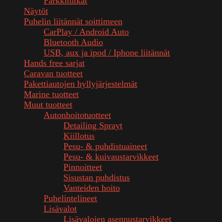
Parkkitutkat
Näytöt
Puhelin liitännät soittimeen
CarPlay / Android Auto
Bluetooth Audio
USB, aux ja ipod / Iphone liitännät
Hands free sarjat
Caravan tuotteet
Pakettiautojen hyllyjärjestelmät
Marine tuotteet
Muut tuotteet
Autonhoitotuotteet
Detailing Sprayt
Kiillotus
Pesu- & puhdistuaineet
Pesu- & kuivaustarvikkeet
Pinnoitteet
Sisustan puhdistus
Vanteiden hoito
Puhelintelineet
Lisävalot
Lisävalojen asennustarvikkeet