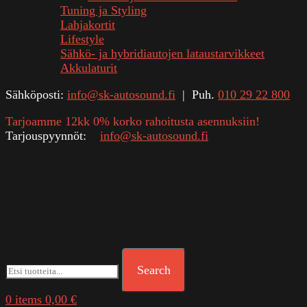
Tuning ja Styling
Lahjakortit
Lifestyle
Sähkö- ja hybridiautojen lataustarvikkeet
Akkulaturit
Sähköposti:
info@sk-autosound.fi
| Puh.
010 29 22 800
Tarjoamme 12kk 0% korko rahoitusta asennuksiin!
Tarjouspyynnöt:
info@sk-autosound.fi
Search
0
items
0,00
€