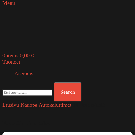
Menu
0
items
0,00
€
Tuotteet
Asennus
Search
Etusivu
Kauppa
Autokaiuttimet
10" koaksiaalit
Näytetään ainoa tulos