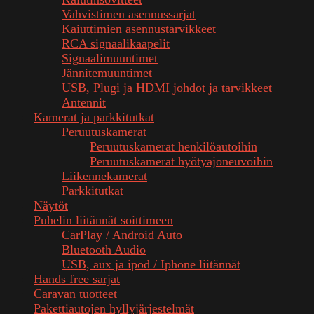
Vahvistimen asennussarjat
Kaiuttimien asennustarvikkeet
RCA signaalikaapelit
Signaalimuuntimet
Jännitemuuntimet
USB, Plugi ja HDMI johdot ja tarvikkeet
Antennit
Kamerat ja parkkitutkat
Peruutuskamerat
Peruutuskamerat henkilöautoihin
Peruutuskamerat hyötyajoneuvoihin
Liikennekamerat
Parkkitutkat
Näytöt
Puhelin liitännät soittimeen
CarPlay / Android Auto
Bluetooth Audio
USB, aux ja ipod / Iphone liitännät
Hands free sarjat
Caravan tuotteet
Pakettiautojen hyllyjärjestelmät