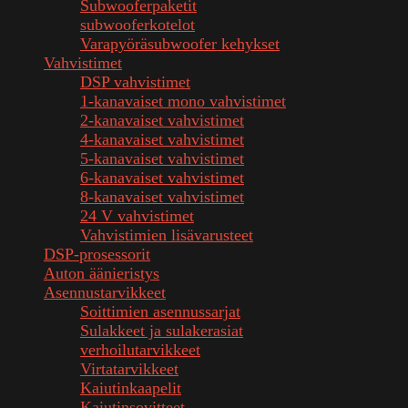
Subwooferpaketit
subwooferkotelot
Varapyöräsubwoofer kehykset
Vahvistimet
DSP vahvistimet
1-kanavaiset mono vahvistimet
2-kanavaiset vahvistimet
4-kanavaiset vahvistimet
5-kanavaiset vahvistimet
6-kanavaiset vahvistimet
8-kanavaiset vahvistimet
24 V vahvistimet
Vahvistimien lisävarusteet
DSP-prosessorit
Auton äänieristys
Asennustarvikkeet
Soittimien asennussarjat
Sulakkeet ja sulakerasiat
verhoilutarvikkeet
Virtatarvikkeet
Kaiutinkaapelit
Kaiutinsovitteet