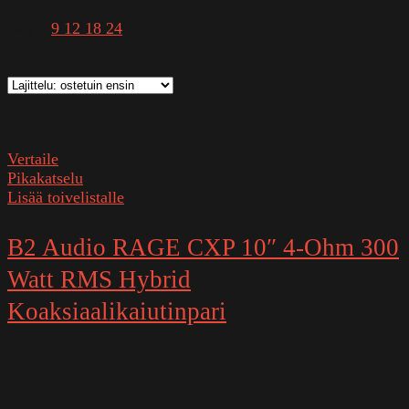
Näytä
9
12
18
24
Vertaile
Pikakatselu
Lisää toivelistalle
B2 Audio RAGE CXP 10″ 4-Ohm 300
Watt RMS Hybrid
Koaksiaalikaiutinpari
Varastossa
299,00
€