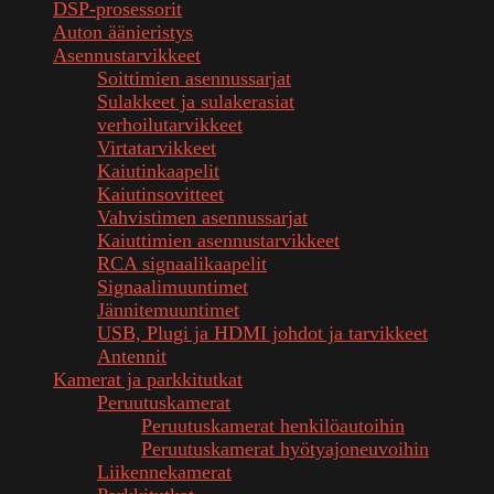
DSP-prosessorit
Auton äänieristys
Asennustarvikkeet
Soittimien asennussarjat
Sulakkeet ja sulakerasiat
verhoilutarvikkeet
Virtatarvikkeet
Kaiutinkaapelit
Kaiutinsovitteet
Vahvistimen asennussarjat
Kaiuttimien asennustarvikkeet
RCA signaalikaapelit
Signaalimuuntimet
Jännitemuuntimet
USB, Plugi ja HDMI johdot ja tarvikkeet
Antennit
Kamerat ja parkkitutkat
Peruutuskamerat
Peruutuskamerat henkilöautoihin
Peruutuskamerat hyötyajoneuvoihin
Liikennekamerat