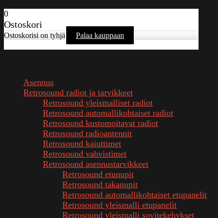
0
Ostoskori
Ostoskorisi on tyhjä
Palaa kauppaan
Kaikki kategoriat
Asennus
Retrosound radiot ja tarvikkeet
Retrosound yleismalliset radiot
Retrosound automallikohtaiset radiot
Retrosound kustomoitavat radiot
Retrosound radioantennit
Retrosound kaiuttimet
Retrosound vahvistimet
Retrosound asennustarvikkeet
Retrosound etunupit
Retrosound takanupit
Retrosound automallikohtaiset etupanelit
Retrosound yleismalli etupanelit
Retrosound yleismalli sovitekehykset