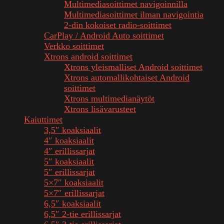
Multimediasoittimet navigoinnilla
Multimediasoittimet ilman navigointia
2-din kokoiset radio-soittimet
CarPlay / Android Auto soittimet
Verkko soittimet
Xtrons android soittimet
Xtrons yleismalliset Android soittimet
Xtrons automallikohtaiset Android
soittimet
Xtrons multimedianäytöt
Xtrons lisävarusteet
Kaiuttimet
3,5″ koaksiaalit
4″ koaksiaalit
4″ erillissarjat
5″ koaksiaalit
5″ erillissarjat
5×7″ koaksiaalit
5×7″ erillissarjat
6,5″ koaksiaalit
6,5″ 2-tie erillissarjat