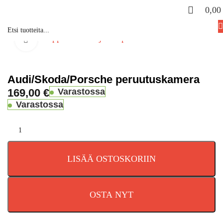
0,0
Etusivu
Kauppa
Valmistaja
Ampire
Click to enlarge
Audi/Skoda/Porsche peruutuskamera
169,00
€
Varastossa
Varastossa
LISÄÄ OSTOSKORIIN
OSTA NYT