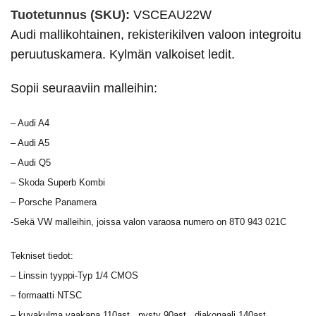
Tuotetunnus (SKU):
VSCEAU22W
Audi mallikohtainen, rekisterikilven valoon integroitu
peruutuskamera. Kylmän valkoiset ledit.
Sopii seuraaviin malleihin:
– Audi A4
– Audi A5
– Audi Q5
– Skoda Superb Kombi
– Porsche Panamera
-Sekä VW malleihin, joissa valon varaosa numero on 8T0 943 021C
Tekniset tiedot:
– Linssin tyyppi-Typ 1/4 CMOS
– formaatti NTSC
– kuvakulma vaakana 110ast., pysty 90ast., diakonaali 140ast.