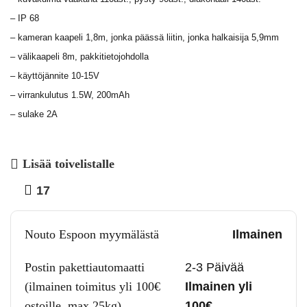
– IP 68
– kameran kaapeli 1,8m, jonka päässä liitin, jonka halkaisija 5,9mm
– välikaapeli 8m, pakkitietojohdolla
– käyttöjännite 10-15V
– virrankulutus 1.5W, 200mAh
– sulake 2A
Lisää toivelistalle
17
Nouto Espoon myymälästä
Ilmainen
Postin pakettiautomaatti
2-3 Päivää
(ilmainen toimitus yli 100€
Ilmainen yli
ostoille, max 25kg)
100€