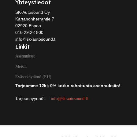
Yhteystiedot
SK-Autosound Oy
Kartanonherrantie 7
02920 Espoo
010 29 22 800
info@sk-autosound.fi
Linkit
Asennukset
Meistä
Evästekäytäntö (EU)
Tarjoamme 12kk 0% korko rahoitusta asennuksiin!
Tarjouspyynnöt:
info@sk-autosound.fi