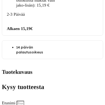
ostoksissa maksat vain
jako-lisän):
15,19
€
2-3 Päivää
Alkaen 15,19€
14 päivän
palautusoikeus
Tuotekuvaus
Kysy tuotteesta
Etunimi