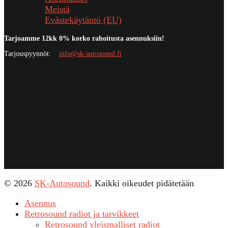
Meistä
Evästekäytäntö (EU)
Tarjoamme 12kk 0% korko rahoitusta asennuksiin!
Tarjouspyynnöt:
info@sk-autosound.fi
© 2026
SK-Autosound
. Kaikki oikeudet pidätetään
Asennus
Retrosound radiot ja tarvikkeet
Retrosound yleismalliset radiot