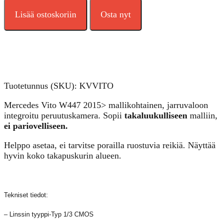
MB
Vito
Lisää ostoskoriin
Osta nyt
2015>
jarruvalo-
peruutuskamera
määrä
Tuotetunnus (SKU):
KVVITO
Mercedes Vito W447 2015> mallikohtainen, jarruvaloon
integroitu peruutuskamera. Sopii
takaluukulliseen
malliin,
ei pariovelliseen.
Helppo asetaa, ei tarvitse porailla ruostuvia reikiä. Näyttää
hyvin koko takapuskurin alueen.
Tekniset tiedot:
– Linssin tyyppi-Typ 1/3 CMOS