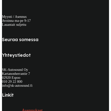
Myynti / Asennus
Avoinna ma-pe 9-17
Lauantait suljettu
Seuraa somessa
Yhteystiedot
SK-Autosound Oy
Kartanonherrantie 7
02920 Espoo
010 29 22 800
info@sk-autosound.fi
Linkit
Asennukset