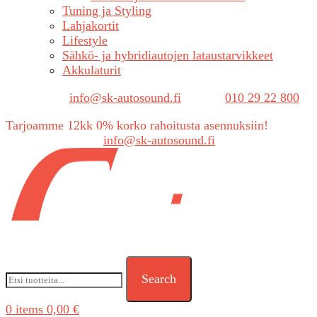
Tuning ja Styling
Lahjakortit
Lifestyle
Sähkö- ja hybridiautojen lataustarvikkeet
Akkulaturit
Sähköposti:
info@sk-autosound.fi
| Puh.
010 29 22 800
Tarjoamme 12kk 0% korko rahoitusta asennuksiin!
Tarjouspyynnöt:
info@sk-autosound.fi
Search
0
items
0,00
€