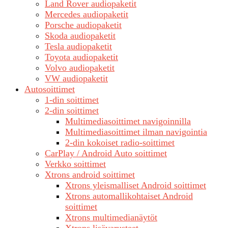
Land Rover audiopaketit
Mercedes audiopaketit
Porsche audiopaketit
Skoda audiopaketit
Tesla audiopaketit
Toyota audiopaketit
Volvo audiopaketit
VW audiopaketit
Autosoittimet
1-din soittimet
2-din soittimet
Multimediasoittimet navigoinnilla
Multimediasoittimet ilman navigointia
2-din kokoiset radio-soittimet
CarPlay / Android Auto soittimet
Verkko soittimet
Xtrons android soittimet
Xtrons yleismalliset Android soittimet
Xtrons automallikohtaiset Android
soittimet
Xtrons multimedianäytöt