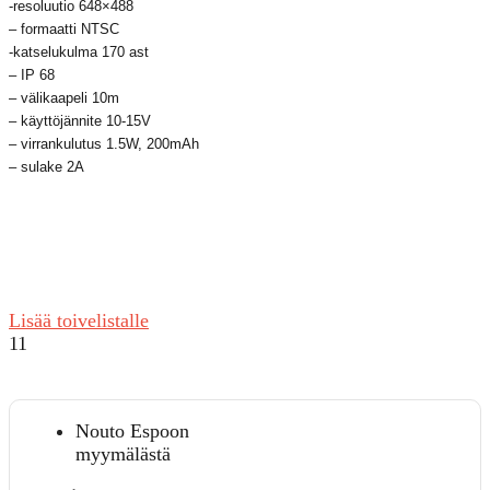
-resoluutio
648×488
– formaatti NTSC
-katselukulma 170 ast
– IP 68
– välikaapeli 10m
– käyttöjännite 10-15V
– virrankulutus 1.5W, 200mAh
– sulake 2A
Lisää toivelistalle
11
Nouto Espoon
myymälästä