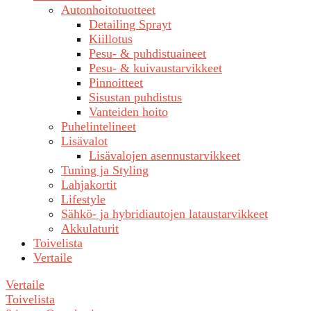
Autonhoitotuotteet
Detailing Sprayt
Kiillotus
Pesu- & puhdistuaineet
Pesu- & kuivaustarvikkeet
Pinnoitteet
Sisustan puhdistus
Vanteiden hoito
Puhelintelineet
Lisävalot
Lisävalojen asennustarvikkeet
Tuning ja Styling
Lahjakortit
Lifestyle
Sähkö- ja hybridiautojen lataustarvikkeet
Akkulaturit
Toivelista
Vertaile
Vertaile
Toivelista