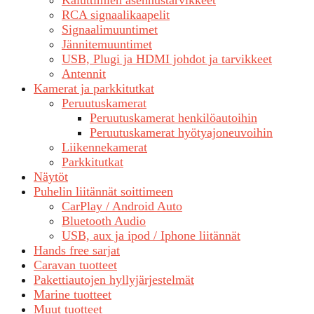
Kaiuttimien asennustarvikkeet
RCA signaalikaapelit
Signaalimuuntimet
Jännitemuuntimet
USB, Plugi ja HDMI johdot ja tarvikkeet
Antennit
Kamerat ja parkkitutkat
Peruutuskamerat
Peruutuskamerat henkilöautoihin
Peruutuskamerat hyötyajoneuvoihin
Liikennekamerat
Parkkitutkat
Näytöt
Puhelin liitännät soittimeen
CarPlay / Android Auto
Bluetooth Audio
USB, aux ja ipod / Iphone liitännät
Hands free sarjat
Caravan tuotteet
Pakettiautojen hyllyjärjestelmät
Marine tuotteet
Muut tuotteet