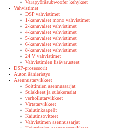
Varapyöräsubwoofer kehykset
Vahvistimet
DSP vahvistimet
1-kanavaiset mono vahvistimet
2-kanavaiset vahvistimet
4-kanavaiset vahvistimet
5-kanavaiset vahvistimet
6-kanavaiset vahvistimet
8-kanavaiset vahvistimet
24 V vahvistimet
Vahvistimien lisävarusteet
DSP-prosessorit
Auton äänieristys
Asennustarvikkeet
Soittimien asennussarjat
Sulakkeet ja sulakerasiat
verhoilutarvikkeet
Virtatarvikkeet
Kaiutinkaapelit
Kaiutinsovitteet
Vahvistimen asennussarjat