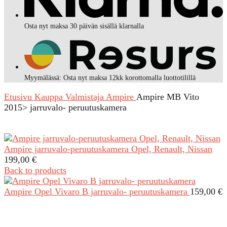
Osta nyt maksa 30 päivän sisällä klarnalla
Myymälässä: Osta nyt maksa 12kk korottomalla luottotilillä
Etusivu
Kauppa
Valmistaja
Ampire
Ampire MB Vito
2015> jarruvalo- peruutuskamera
Ampire jarruvalo-peruutuskamera Opel, Renault, Nissan
199,00
€
Back to products
Ampire Opel Vivaro B jarruvalo- peruutuskamera
159,00
€