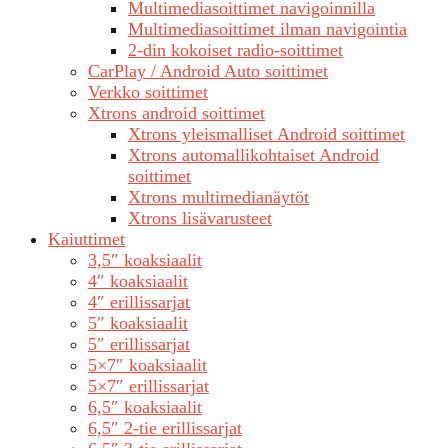
Multimediasoittimet navigoinnilla
Multimediasoittimet ilman navigointia
2-din kokoiset radio-soittimet
CarPlay / Android Auto soittimet
Verkko soittimet
Xtrons android soittimet
Xtrons yleismalliset Android soittimet
Xtrons automallikohtaiset Android
soittimet
Xtrons multimedianäytöt
Xtrons lisävarusteet
Kaiuttimet
3,5″ koaksiaalit
4″ koaksiaalit
4″ erillissarjat
5″ koaksiaalit
5″ erillissarjat
5×7″ koaksiaalit
5×7″ erillissarjat
6,5″ koaksiaalit
6,5″ 2-tie erillissarjat