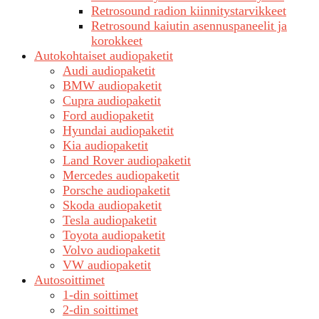
Retrosound radion kiinnitystarvikkeet
Retrosound kaiutin asennuspaneelit ja
korokkeet
Autokohtaiset audiopaketit
Audi audiopaketit
BMW audiopaketit
Cupra audiopaketit
Ford audiopaketit
Hyundai audiopaketit
Kia audiopaketit
Land Rover audiopaketit
Mercedes audiopaketit
Porsche audiopaketit
Skoda audiopaketit
Tesla audiopaketit
Toyota audiopaketit
Volvo audiopaketit
VW audiopaketit
Autosoittimet
1-din soittimet
2-din soittimet