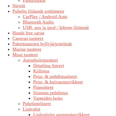
Parkkitutkat
Näytöt
Puhelin liitännät soittimeen
CarPlay / Android Auto
Bluetooth Audio
USB, aux ja ipod / Iphone liitännät
Hands free sarjat
Caravan tuotteet
Pakettiautojen hyllyjärjestelmät
Marine tuotteet
Muut tuotteet
Autonhoitotuotteet
Detailing Sprayt
Kiillotus
Pesu- & puhdistuaineet
Pesu- & kuivaustarvikkeet
Pinnoitteet
Sisustan puhdistus
Vanteiden hoito
Puhelintelineet
Lisävalot
Lisävalojen asennustarvikkeet