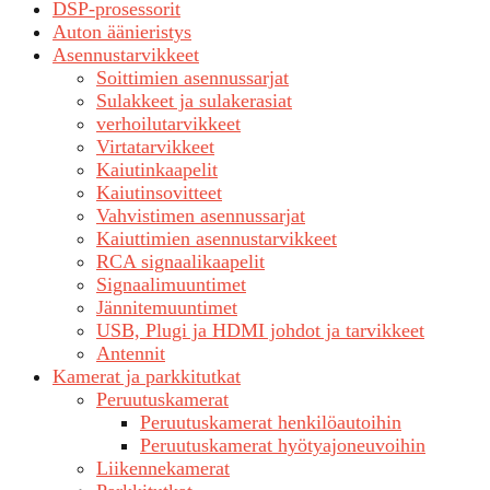
DSP-prosessorit
Auton äänieristys
Asennustarvikkeet
Soittimien asennussarjat
Sulakkeet ja sulakerasiat
verhoilutarvikkeet
Virtatarvikkeet
Kaiutinkaapelit
Kaiutinsovitteet
Vahvistimen asennussarjat
Kaiuttimien asennustarvikkeet
RCA signaalikaapelit
Signaalimuuntimet
Jännitemuuntimet
USB, Plugi ja HDMI johdot ja tarvikkeet
Antennit
Kamerat ja parkkitutkat
Peruutuskamerat
Peruutuskamerat henkilöautoihin
Peruutuskamerat hyötyajoneuvoihin
Liikennekamerat