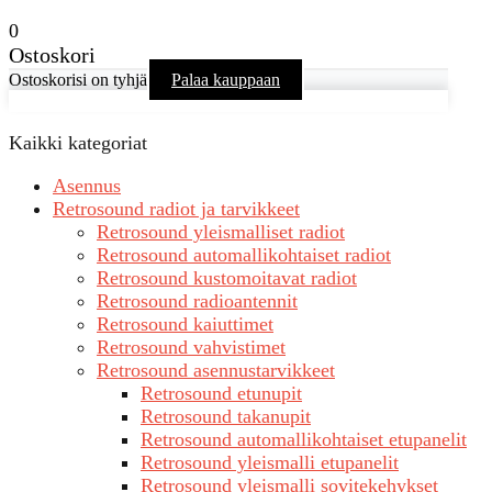
0
Ostoskori
Ostoskorisi on tyhjä
Palaa kauppaan
Kaikki kategoriat
Asennus
Retrosound radiot ja tarvikkeet
Retrosound yleismalliset radiot
Retrosound automallikohtaiset radiot
Retrosound kustomoitavat radiot
Retrosound radioantennit
Retrosound kaiuttimet
Retrosound vahvistimet
Retrosound asennustarvikkeet
Retrosound etunupit
Retrosound takanupit
Retrosound automallikohtaiset etupanelit
Retrosound yleismalli etupanelit
Retrosound yleismalli sovitekehykset