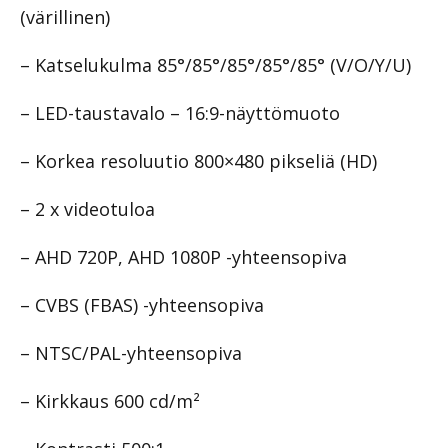
(värillinen)
– Katselukulma 85°/85°/85°/85°/85° (V/O/Y/U)
– LED-taustavalo – 16:9-näyttömuoto
– Korkea resoluutio 800×480 pikseliä (HD)
– 2 x videotuloa
– AHD 720P, AHD 1080P -yhteensopiva
– CVBS (FBAS) -yhteensopiva
– NTSC/PAL-yhteensopiva
– Kirkkaus 600 cd/m²