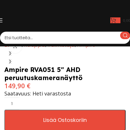
0,0
Etusivu
Kauppa
Valmistaja
Ampire
Click to enlarge
Ampire RVA051 5″ AHD
peruutuskameranäyttö
149,90
€
Saatavuus: Heti varastosta
Lisää Ostoskoriin