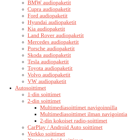
BMW audiopaketit
Cupra audiopaketit
Ford audiopaketit
Hyundai audiopaketit
Kia audiopaketit
Land Rover audiopaketit
Mercedes audiopaketit
Porsche audiopaketit
Skoda audiopaketit
Tesla audiopaketit
Toyota audiopaketit
Volvo audiopaketit
VW audiopaketit
Autosoittimet
1-din soittimet
2-din soittimet
Multimediasoittimet navigoinnilla
Multimediasoittimet ilman navigointia
2-din kokoiset radio-soittimet
CarPlay / Android Auto soittimet
Verkko soittimet