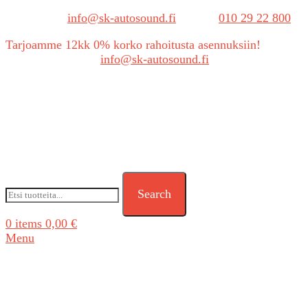
Sähköposti:
info@sk-autosound.fi
| Puh.
010 29 22 800
Tarjoamme 12kk 0% korko rahoitusta asennuksiin!
Tarjouspyynnöt:
info@sk-autosound.fi
Search
0
items
0,00
€
Menu