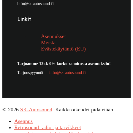
info@sk-autosound.fi
Linkit
Asennukset
Meistä
Evästekäytäntö (EU)
Tarjoamme 12kk 0% korko rahoitusta asennuksiin!
Tarjouspyynnöt:
info@sk-autosound.fi
© 2026
SK-Autosound
. Kaikki oikeudet pidätetään
Asennus
Retrosound radiot ja tarvikkeet