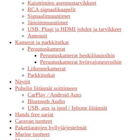
Kaiuttimien asennustarvikkeet
RCA signaalikaapelit
Signaalimuuntimet
Jännitemuuntimet
USB, Plugi ja HDMI johdot ja tarvikkeet
Antennit
Kamerat ja parkkitutkat
Peruutuskamerat
Peruutuskamerat henkilöautoihin
Peruutuskamerat hyötyajoneuvoihin
Liikennekamerat
Parkkitutkat
Näytöt
Puhelin liitännät soittimeen
CarPlay / Android Auto
Bluetooth Audio
USB, aux ja ipod / Iphone liitännät
Hands free sarjat
Caravan tuotteet
Pakettiautojen hyllyjärjestelmät
Marine tuotteet