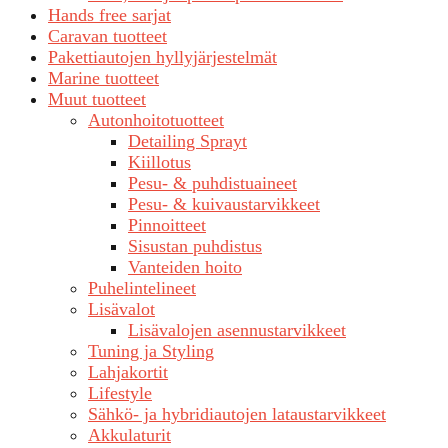
Hands free sarjat
Caravan tuotteet
Pakettiautojen hyllyjärjestelmät
Marine tuotteet
Muut tuotteet
Autonhoitotuotteet
Detailing Sprayt
Kiillotus
Pesu- & puhdistuaineet
Pesu- & kuivaustarvikkeet
Pinnoitteet
Sisustan puhdistus
Vanteiden hoito
Puhelintelineet
Lisävalot
Lisävalojen asennustarvikkeet
Tuning ja Styling
Lahjakortit
Lifestyle
Sähkö- ja hybridiautojen lataustarvikkeet
Akkulaturit