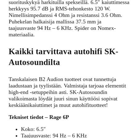
suorituskykyä harkituilla spekseillä. 6.5″ kaiuttimessa
herkkyys 95.7 dB ja RMS-tehonkesto 120 W.
Nimellisimpedanssi 4 Ohm ja resistanssi 3.6 Ohm.
Puhekelan halkaisija mallissa 37.5 mm ja
taajuusvaste 94 Hz – 6 KHz. Spider on Nomex-
materiaalia.
Kaikki tarvittava autohifi SK-
Autosoundilta
Tanskalaisen B2 Audion tuotteet ovat tunnettuja
laadustaan ja tyylistään. Valmistaja tarjoaa elementit
high-end -setuppeihin asti. SK-Autosoundin
valikoimasta löydät juuri sinun käyttöösi sopivat
keskiäänikaiuttimet ja muut autohifituotteet!
Tekniset tiedot – Rage 6P
Koko: 6.5″
Taajuusvaste: 94 Hz – 6 KHz