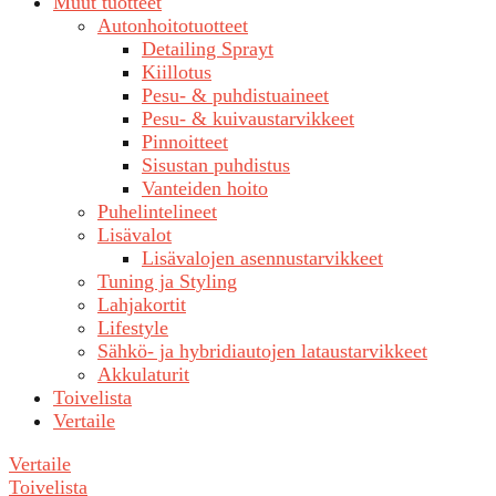
Muut tuotteet
Autonhoitotuotteet
Detailing Sprayt
Kiillotus
Pesu- & puhdistuaineet
Pesu- & kuivaustarvikkeet
Pinnoitteet
Sisustan puhdistus
Vanteiden hoito
Puhelintelineet
Lisävalot
Lisävalojen asennustarvikkeet
Tuning ja Styling
Lahjakortit
Lifestyle
Sähkö- ja hybridiautojen lataustarvikkeet
Akkulaturit
Toivelista
Vertaile
Vertaile
Toivelista