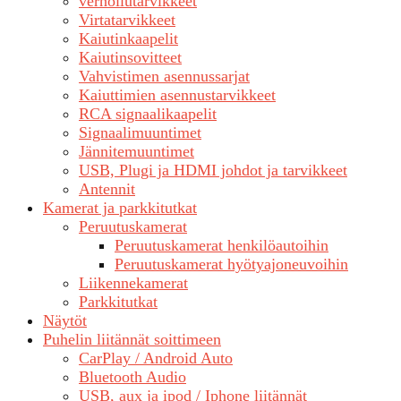
verhoilutarvikkeet
Virtatarvikkeet
Kaiutinkaapelit
Kaiutinsovitteet
Vahvistimen asennussarjat
Kaiuttimien asennustarvikkeet
RCA signaalikaapelit
Signaalimuuntimet
Jännitemuuntimet
USB, Plugi ja HDMI johdot ja tarvikkeet
Antennit
Kamerat ja parkkitutkat
Peruutuskamerat
Peruutuskamerat henkilöautoihin
Peruutuskamerat hyötyajoneuvoihin
Liikennekamerat
Parkkitutkat
Näytöt
Puhelin liitännät soittimeen
CarPlay / Android Auto
Bluetooth Audio
USB, aux ja ipod / Iphone liitännät