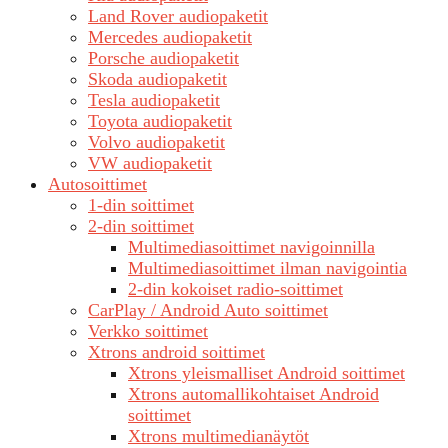
Land Rover audiopaketit
Mercedes audiopaketit
Porsche audiopaketit
Skoda audiopaketit
Tesla audiopaketit
Toyota audiopaketit
Volvo audiopaketit
VW audiopaketit
Autosoittimet
1-din soittimet
2-din soittimet
Multimediasoittimet navigoinnilla
Multimediasoittimet ilman navigointia
2-din kokoiset radio-soittimet
CarPlay / Android Auto soittimet
Verkko soittimet
Xtrons android soittimet
Xtrons yleismalliset Android soittimet
Xtrons automallikohtaiset Android
soittimet
Xtrons multimedianäytöt