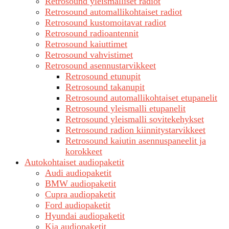
Retrosound yleismalliset radiot
Retrosound automallikohtaiset radiot
Retrosound kustomoitavat radiot
Retrosound radioantennit
Retrosound kaiuttimet
Retrosound vahvistimet
Retrosound asennustarvikkeet
Retrosound etunupit
Retrosound takanupit
Retrosound automallikohtaiset etupanelit
Retrosound yleismalli etupanelit
Retrosound yleismalli sovitekehykset
Retrosound radion kiinnitystarvikkeet
Retrosound kaiutin asennuspaneelit ja
korokkeet
Autokohtaiset audiopaketit
Audi audiopaketit
BMW audiopaketit
Cupra audiopaketit
Ford audiopaketit
Hyundai audiopaketit
Kia audiopaketit