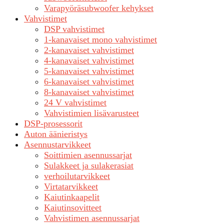
Varapyöräsubwoofer kehykset
Vahvistimet
DSP vahvistimet
1-kanavaiset mono vahvistimet
2-kanavaiset vahvistimet
4-kanavaiset vahvistimet
5-kanavaiset vahvistimet
6-kanavaiset vahvistimet
8-kanavaiset vahvistimet
24 V vahvistimet
Vahvistimien lisävarusteet
DSP-prosessorit
Auton äänieristys
Asennustarvikkeet
Soittimien asennussarjat
Sulakkeet ja sulakerasiat
verhoilutarvikkeet
Virtatarvikkeet
Kaiutinkaapelit
Kaiutinsovitteet
Vahvistimen asennussarjat