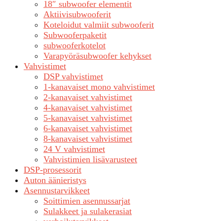
18″ subwoofer elementit
Aktiivisubwooferit
Koteloidut valmiit subwooferit
Subwooferpaketit
subwooferkotelot
Varapyöräsubwoofer kehykset
Vahvistimet
DSP vahvistimet
1-kanavaiset mono vahvistimet
2-kanavaiset vahvistimet
4-kanavaiset vahvistimet
5-kanavaiset vahvistimet
6-kanavaiset vahvistimet
8-kanavaiset vahvistimet
24 V vahvistimet
Vahvistimien lisävarusteet
DSP-prosessorit
Auton äänieristys
Asennustarvikkeet
Soittimien asennussarjat
Sulakkeet ja sulakerasiat