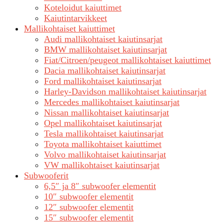
Koteloidut kaiuttimet
Kaiutintarvikkeet
Mallikohtaiset kaiuttimet
Audi mallikohtaiset kaiutinsarjat
BMW mallikohtaiset kaiutinsarjat
Fiat/Citroen/peugeot mallikohtaiset kaiuttimet
Dacia mallikohtaiset kaiutinsarjat
Ford mallikohtaiset kaiutinsarjat
Harley-Davidson mallikohtaiset kaiutinsarjat
Mercedes mallikohtaiset kaiutinsarjat
Nissan mallikohtaiset kaiutinsarjat
Opel mallikohtaiset kaiutinsarjat
Tesla mallikohtaiset kaiutinsarjat
Toyota mallikohtaiset kaiuttimet
Volvo mallikohtaiset kaiutinsarjat
VW mallikohtaiset kaiutinsarjat
Subwooferit
6,5″ ja 8″ subwoofer elementit
10″ subwoofer elementit
12″ subwoofer elementit
15″ subwoofer elementit