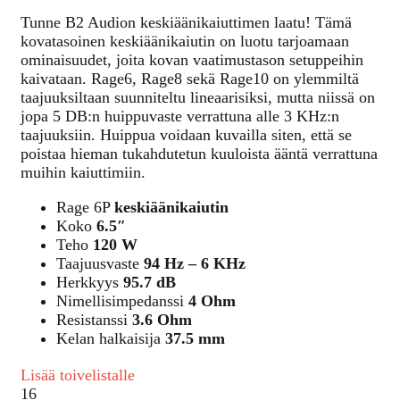
Tunne B2 Audion keskiäänikaiuttimen laatu! Tämä
kovatasoinen keskiäänikaiutin on luotu tarjoamaan
ominaisuudet, joita kovan vaatimustason setuppeihin
kaivataan. Rage6, Rage8 sekä Rage10 on ylemmiltä
taajuuksiltaan suunniteltu lineaarisiksi, mutta niissä on
jopa 5 DB:n huippuvaste verrattuna alle 3 KHz:n
taajuuksiin. Huippua voidaan kuvailla siten, että se
poistaa hieman tukahdutetun kuuloista ääntä verrattuna
muihin kaiuttimiin.
Rage 6P
keskiäänikaiutin
Koko
6.5″
Teho
120 W
Taajuusvaste
94 Hz – 6 KHz
Herkkyys
95.7 dB
Nimellisimpedanssi
4 Ohm
Resistanssi
3.6 Ohm
Kelan halkaisija
37.5 mm
Lisää toivelistalle
16