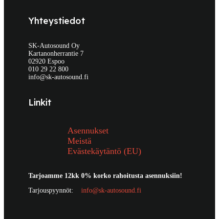
Yhteystiedot
SK-Autosound Oy
Kartanonherrantie 7
02920 Espoo
010 29 22 800
info@sk-autosound.fi
Linkit
Asennukset
Meistä
Evästekäytäntö (EU)
Tarjoamme 12kk 0% korko rahoitusta asennuksiin!
Tarjouspyynnöt:
info@sk-autosound.fi