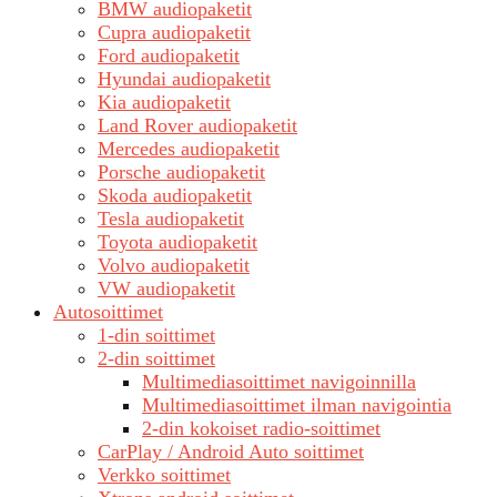
BMW audiopaketit
Cupra audiopaketit
Ford audiopaketit
Hyundai audiopaketit
Kia audiopaketit
Land Rover audiopaketit
Mercedes audiopaketit
Porsche audiopaketit
Skoda audiopaketit
Tesla audiopaketit
Toyota audiopaketit
Volvo audiopaketit
VW audiopaketit
Autosoittimet
1-din soittimet
2-din soittimet
Multimediasoittimet navigoinnilla
Multimediasoittimet ilman navigointia
2-din kokoiset radio-soittimet
CarPlay / Android Auto soittimet
Verkko soittimet