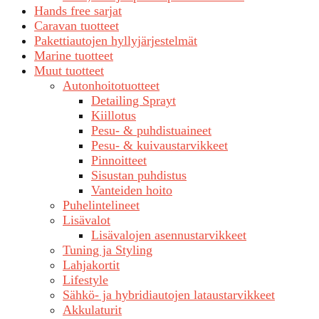
Hands free sarjat
Caravan tuotteet
Pakettiautojen hyllyjärjestelmät
Marine tuotteet
Muut tuotteet
Autonhoitotuotteet
Detailing Sprayt
Kiillotus
Pesu- & puhdistuaineet
Pesu- & kuivaustarvikkeet
Pinnoitteet
Sisustan puhdistus
Vanteiden hoito
Puhelintelineet
Lisävalot
Lisävalojen asennustarvikkeet
Tuning ja Styling
Lahjakortit
Lifestyle
Sähkö- ja hybridiautojen lataustarvikkeet
Akkulaturit