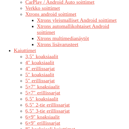
CarPlay / Android Auto soittimet
Verkko soittimet
Xtrons android soittimet
Xtrons yleismalliset Android soittimet
Xtrons automallikohtaiset Android
soittimet
Xtrons multimedianäytöt
Xtrons lisävarusteet
Kaiuttimet
3,5″ koaksiaalit
4″ koaksiaalit
4″ erillissarjat
5″ koaksiaalit
5″ erillissarjat
5×7″ koaksiaalit
5×7″ erillissarjat
6,5″ koaksiaalit
6,5″ 2-tie erillissarjat
6,5″ 3-tie erillissarjat
6×9″ koaksiaalit
6×9″ erillissarjat