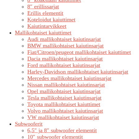
8″ koaksiaali kaiuttimet
8″ erillissarjat
Erillis elementit
Koteloidut kaiuttimet
Kaiutintarvikkeet
Mallikohtaiset kaiuttimet
Audi mallikohtaiset kaiutinsarjat
BMW mallikohtaiset kaiutinsarjat
Fiat/Citroen/peugeot mallikohtaiset kaiuttimet
Dacia mallikohtaiset kaiutinsarjat
Ford mallikohtaiset kaiutinsarjat
Harley-Davidson mallikohtaiset kaiutinsarjat
Mercedes mallikohtaiset kaiutinsarjat
Nissan mallikohtaiset kaiutinsarjat
Opel mallikohtaiset kaiutinsarjat
Tesla mallikohtaiset kaiutinsarjat
Toyota mallikohtaiset kaiuttimet
Volvo mallikohtaiset kaiutinsarjat
VW mallikohtaiset kaiutinsarjat
Subwooferit
6,5″ ja 8″ subwoofer elementit
10″ subwoofer elementit