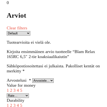
0
Arviot
Clear filters
Tuotearvioita ei vielä ole.
Kirjoita ensimmäinen arvio tuotteelle “Blam Relax
165RC 6,5″ 2-tie koaksiaalikaiutin”
Sähköpostiosoitettasi ei julkaista.
Pakolliset kentät on
merkitty
*
Arvostelusi
*
Value for money
1
2
3
4
5
Durability
1
2
3
4
5