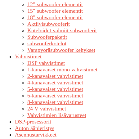
12″ subwoofer elementit
15″ subwoofer elementit
18″ subwoofer elementit
Aktiivisubwooferit
Koteloidut valmiit subwooferit
Subwooferpaketit
subwooferkotelot
Varapyöräsubwoofer kehykset
Vahvistimet
DSP vahvistimet
1-kanavaiset mono vahvistimet
2-kanavaiset vahvistimet
4-kanavaiset vahvistimet
5-kanavaiset vahvistimet
6-kanavaiset vahvistimet
8-kanavaiset vahvistimet
24 V vahvistimet
Vahvistimien lisävarusteet
DSP-prosessorit
Auton äänieristys
Asennustarvikkeet