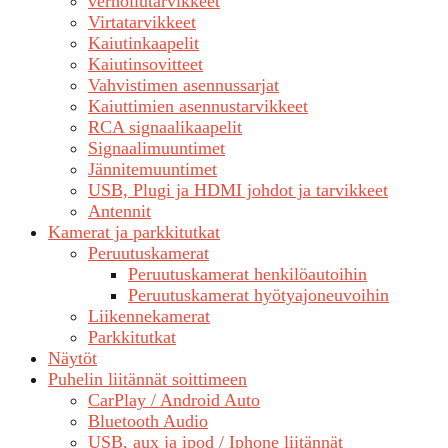
verhoilutarvikkeet
Virtatarvikkeet
Kaiutinkaapelit
Kaiutinsovitteet
Vahvistimen asennussarjat
Kaiuttimien asennustarvikkeet
RCA signaalikaapelit
Signaalimuuntimet
Jännitemuuntimet
USB, Plugi ja HDMI johdot ja tarvikkeet
Antennit
Kamerat ja parkkitutkat
Peruutuskamerat
Peruutuskamerat henkilöautoihin
Peruutuskamerat hyötyajoneuvoihin
Liikennekamerat
Parkkitutkat
Näytöt
Puhelin liitännät soittimeen
CarPlay / Android Auto
Bluetooth Audio
USB, aux ja ipod / Iphone liitännät