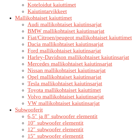
Koteloidut kaiuttimet
Kaiutintarvikkeet
Mallikohtaiset kaiuttimet
Audi mallikohtaiset kaiutinsarjat
BMW mallikohtaiset kaiutinsarjat
Fiat/Citroen/peugeot mallikohtaiset kaiuttimet
Dacia mallikohtaiset kaiutinsarjat
Ford mallikohtaiset kaiutinsarjat
Harley-Davidson mallikohtaiset kaiutinsarjat
Mercedes mallikohtaiset kaiutinsarjat
Nissan mallikohtaiset kaiutinsarjat
Opel mallikohtaiset kaiutinsarjat
Tesla mallikohtaiset kaiutinsarjat
Toyota mallikohtaiset kaiuttimet
Volvo mallikohtaiset kaiutinsarjat
VW mallikohtaiset kaiutinsarjat
Subwooferit
6,5″ ja 8″ subwoofer elementit
10″ subwoofer elementit
12″ subwoofer elementit
15″ subwoofer elementit