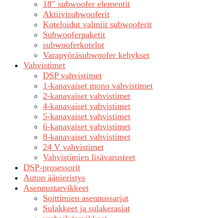
18″ subwoofer elementit
Aktiivisubwooferit
Koteloidut valmiit subwooferit
Subwooferpaketit
subwooferkotelot
Varapyöräsubwoofer kehykset
Vahvistimet
DSP vahvistimet
1-kanavaiset mono vahvistimet
2-kanavaiset vahvistimet
4-kanavaiset vahvistimet
5-kanavaiset vahvistimet
6-kanavaiset vahvistimet
8-kanavaiset vahvistimet
24 V vahvistimet
Vahvistimien lisävarusteet
DSP-prosessorit
Auton äänieristys
Asennustarvikkeet
Soittimien asennussarjat
Sulakkeet ja sulakerasiat