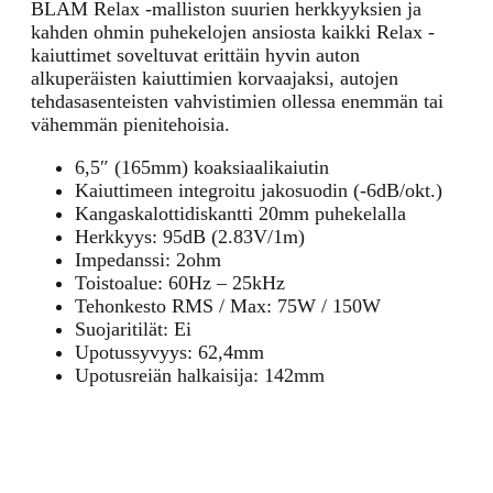
BLAM Relax -malliston suurien herkkyyksien ja
kahden ohmin puhekelojen ansiosta kaikki Relax -
kaiuttimet soveltuvat erittäin hyvin auton
alkuperäisten kaiuttimien korvaajaksi, autojen
tehdasasenteisten vahvistimien ollessa enemmän tai
vähemmän pienitehoisia.
6,5″ (165mm) koaksiaalikaiutin
Kaiuttimeen integroitu jakosuodin (-6dB/okt.)
Kangaskalottidiskantti 20mm puhekelalla
Herkkyys: 95dB (2.83V/1m)
Impedanssi: 2ohm
Toistoalue: 60Hz – 25kHz
Tehonkesto RMS / Max: 75W / 150W
Suojaritilät: Ei
Upotussyvyys: 62,4mm
Upotusreiän halkaisija: 142mm