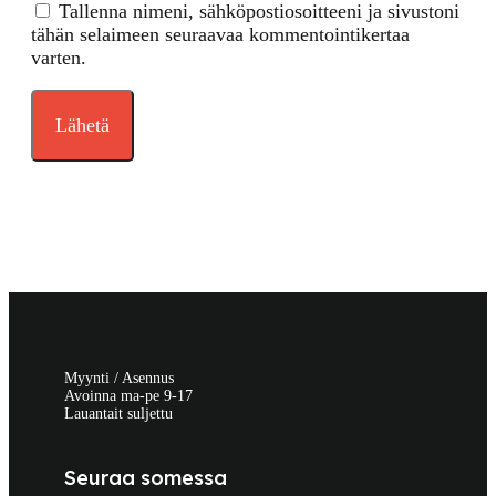
Tallenna nimeni, sähköpostiosoitteeni ja sivustoni
tähän selaimeen seuraavaa kommentointikertaa
varten.
Myynti / Asennus
Avoinna ma-pe 9-17
Lauantait suljettu
Seuraa somessa