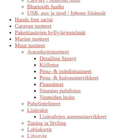
CarPlay / Android Auto
Bluetooth Audio
USB, aux ja ipod / Iphone liitännät
Hands free sarjat
Caravan tuotteet
Pakettiautojen hyllyjärjestelmät
Marine tuotteet
Muut tuotteet
Autonhoitotuotteet
Detailing Sprayt
Kiillotus
Pesu- & puhdistuaineet
Pesu- & kuivaustarvikkeet
Pinnoitteet
Sisustan puhdistus
Vanteiden hoito
Puhelintelineet
Lisävalot
Lisävalojen asennustarvikkeet
Tuning ja Styling
Lahjakortit
Lifestyle