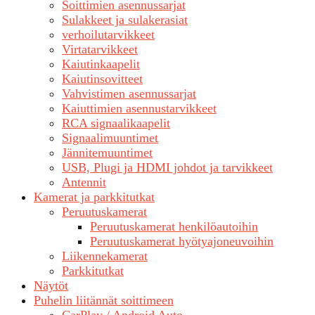
Soittimien asennussarjat
Sulakkeet ja sulakerasiat
verhoilutarvikkeet
Virtatarvikkeet
Kaiutinkaapelit
Kaiutinsovitteet
Vahvistimen asennussarjat
Kaiuttimien asennustarvikkeet
RCA signaalikaapelit
Signaalimuuntimet
Jännitemuuntimet
USB, Plugi ja HDMI johdot ja tarvikkeet
Antennit
Kamerat ja parkkitutkat
Peruutuskamerat
Peruutuskamerat henkilöautoihin
Peruutuskamerat hyötyajoneuvoihin
Liikennekamerat
Parkkitutkat
Näytöt
Puhelin liitännät soittimeen