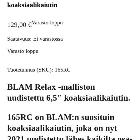
koaksiaalikaiutin
Varasto loppu
129,00
€
Saatavuus: Ei varastossa
Varasto loppu
Tuotetunnus (SKU):
165RC
BLAM Relax -malliston
uudistettu 6,5″ koaksiaalikaiutin.
165RC on BLAM:n suosituin
koaksiaalikaiutin, joka on nyt
2021 uudistettu lähes kaikilta osa-