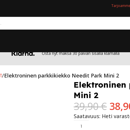
Tarjoamme 
Osta nyt maksa 30 päivän sisällä klarnalla
t
Elektroninen parkkikiekko Needit Park Mini 2
Elektroninen
Mini 2
39,90
€
38,
Saatavuus: Heti varas