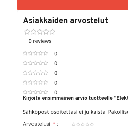
Asiakkaiden arvostelut
0 reviews
0
0
0
0
0
Kirjoita ensimmäinen arvio tuotteelle “Elek
Sähköpostiosoitettasi ei julkaista.
Pakolli
Arvostelusi
*