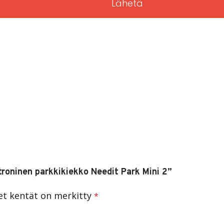
Lähetä
troninen parkkikiekko Needit Park Mini 2”
set kentät on merkitty
*