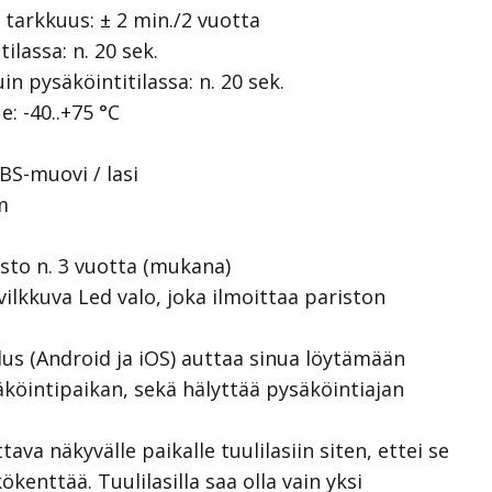
tarkkuus: ± 2 min./2 vuotta
ilassa: n. 20 sek.
n pysäköintitilassa: n. 20 sek.
: -40..+75 °C
BS
-muovi / lasi
m
esto n. 3 vuotta (mukana)
lkkuva Led valo, joka ilmoittaa pariston
lus (Android ja iOS) auttaa sinua löytämään
öintipaikan, sekä hälyttää pysäköintiajan
ava näkyvälle paikalle tuulilasiin siten, ettei se
ökenttää. Tuulilasilla saa olla vain yksi