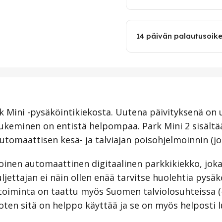
14 päivän palautusoik
rk Mini -pysäköintikiekosta. Uutena päivityksenä on
lukeminen on entistä helpompaa. Park Mini 2 sisältä
utomaattisen kesä- ja talviajan poisohjelmoinnin (jo
oinen automaattinen digitaalinen parkkikiekko, joka 
ljettajan ei näin ollen enää tarvitse huolehtia pysä
 toiminta on taattu myös Suomen talviolosuhteissa (
joten sitä on helppo käyttää ja se on myös helposti l