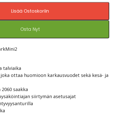
Lisää Ostoskoriin
Osta Nyt
arkMini2
 talviaika
, joka ottaa huomioon karkausvuodet sekä kesä- ja
n 2060 saakka
 pysäköintiajan siirtymän asetusajat
htyvyysanturilla
ika