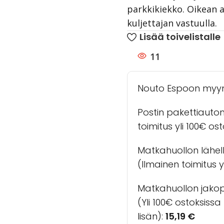
parkkikiekko. Oikean 
kuljettajan vastuulla.
Lisää toivelistalle
11
Nouto Espoon myy
Postin pakettiauto
toimitus yli 100€ os
Matkahuollon lähel
(Ilmainen toimitus yl
Matkahuollon jakopa
(Yli 100€ ostoksiss
lisän):
15,19
€