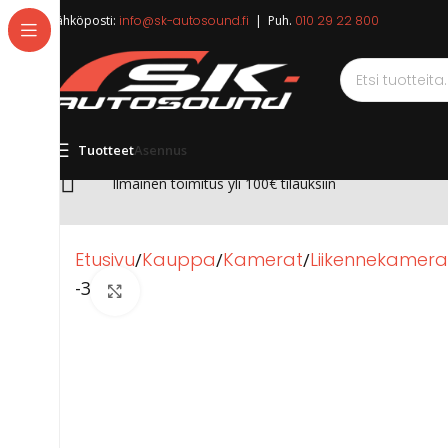
Sähköposti:
info@sk-autosound.fi
| Puh.
010 29 22 800
Tuotteet
Asennus
Ilmainen toimitus yli 100€ tilauksiin
Etusivu
Kauppa
Kamerat
Liikennekamera
-3%
Click to enlarge