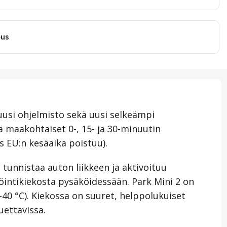
eus
 uusi ohjelmisto sekä uusi selkeämpi
ä maakohtaiset 0-, 15- ja 30-minuutin
s EU:n kesäaika poistuu).
tunnistaa auton liikkeen ja aktivoituu
köintikiekosta pysäköidessään. Park Mini 2 on
-40 °C). Kiekossa on suuret, helppolukuiset
uettavissa.