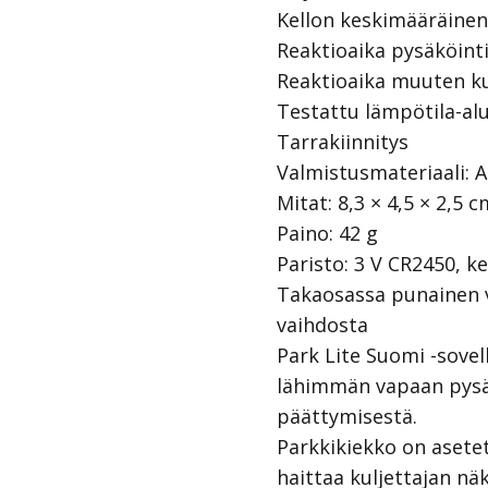
Kellon keskimääräinen 
Reaktioaika pysäköintit
Reaktioaika muuten kui
Testattu lämpötila-alue
Tarrakiinnitys
Valmistusmateriaali:
A
Mitat: 8,3 × 4,5 × 2,5 c
Paino: 42 g
Paristo: 3 V CR2450, k
Takaosassa punainen vi
vaihdosta
Park Lite Suomi -sovel
lähimmän vapaan pysäk
päättymisestä.
Parkkikiekko on asetett
haittaa kuljettajan näk