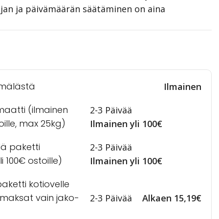
ajan ja päivämäärän säätäminen on aina
mälästä
Ilmainen
maatti (ilmainen
2-3 Päivää
toille, max 25kg)
Ilmainen yli 100€
lä paketti
2-3 Päivää
i 100€ ostoille)
Ilmainen yli 100€
ketti kotiovelle
a maksat vain jako-
2-3 Päivää
Alkaen 15,19€