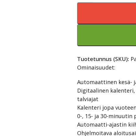
Tuotetunnus (SKU):
P
Ominaisuudet:
Automaattinen kesä- ja
Digitaalinen kalenteri
talviajat
Kalenteri jopa vuotee
0-, 15- ja 30-minuutin
Automaatti-ajastin kii
Ohjelmoitava aloitusa