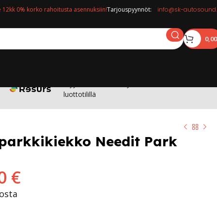
12kk 0% korko rahoitusta asennuksiin!
Tarjouspyynnöt:
info@sk-autosound.
0,0
Myymälässä: Osta nyt maksa 12kk korottomalla
luottotilillä
 parkkikiekko Needit Park
90
€
tosta