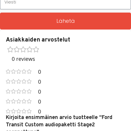
Lähetä
Asiakkaiden arvostelut
0 reviews
0
0
0
0
0
Kirjoita ensimmäinen arvio tuotteelle “Ford
Transit Custom audiopaketti Stage2