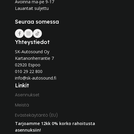
Avoinna ma-pe 9-17
Lauantait suljettu
Seuraa somessa
Yhteystiedot
SK-Autosound Oy
Kartanonherrantie 7
02920 Espoo
010 29 22 800
info@sk-autosound.fi
Linkit
Asennukset
Meistä
Evästekäytäntö (EU)
Tarjoamme 12kk 0% korko rahoitusta
asennuksiin!