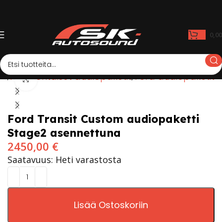
0,0
pa
Autokohtaiset audiopaketit
Ford audiopaketit
Click to enlarge
Ford Transit Custom audiopaketti
Stage2 asennettuna
2450,00
€
Saatavuus: Heti varastosta
Lisää Ostoskoriin