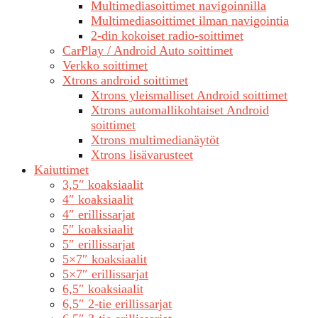
Multimediasoittimet navigoinnilla
Multimediasoittimet ilman navigointia
2-din kokoiset radio-soittimet
CarPlay / Android Auto soittimet
Verkko soittimet
Xtrons android soittimet
Xtrons yleismalliset Android soittimet
Xtrons automallikohtaiset Android
soittimet
Xtrons multimedianäytöt
Xtrons lisävarusteet
Kaiuttimet
3,5″ koaksiaalit
4″ koaksiaalit
4″ erillissarjat
5″ koaksiaalit
5″ erillissarjat
5×7″ koaksiaalit
5×7″ erillissarjat
6,5″ koaksiaalit
6,5″ 2-tie erillissarjat