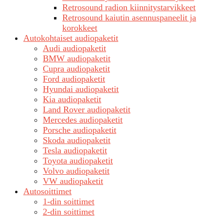
Retrosound radion kiinnitystarvikkeet
Retrosound kaiutin asennuspaneelit ja
korokkeet
Autokohtaiset audiopaketit
Audi audiopaketit
BMW audiopaketit
Cupra audiopaketit
Ford audiopaketit
Hyundai audiopaketit
Kia audiopaketit
Land Rover audiopaketit
Mercedes audiopaketit
Porsche audiopaketit
Skoda audiopaketit
Tesla audiopaketit
Toyota audiopaketit
Volvo audiopaketit
VW audiopaketit
Autosoittimet
1-din soittimet
2-din soittimet