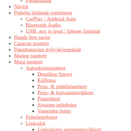
Parkkitutkat
Näytöt
Puhelin liitännät soittimeen
CarPlay / Android Auto
Bluetooth Audio
USB, aux ja ipod / Iphone liitännät
Hands free sarjat
Caravan tuotteet
Pakettiautojen hyllyjärjestelmät
Marine tuotteet
Muut tuotteet
Autonhoitotuotteet
Detailing Sprayt
Kiillotus
Pesu- & puhdistuaineet
Pesu- & kuivaustarvikkeet
Pinnoitteet
Sisustan puhdistus
Vanteiden hoito
Puhelintelineet
Lisävalot
Lisävalojen asennustarvikkeet