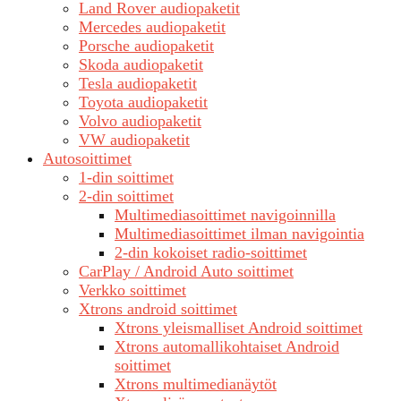
Land Rover audiopaketit
Mercedes audiopaketit
Porsche audiopaketit
Skoda audiopaketit
Tesla audiopaketit
Toyota audiopaketit
Volvo audiopaketit
VW audiopaketit
Autosoittimet
1-din soittimet
2-din soittimet
Multimediasoittimet navigoinnilla
Multimediasoittimet ilman navigointia
2-din kokoiset radio-soittimet
CarPlay / Android Auto soittimet
Verkko soittimet
Xtrons android soittimet
Xtrons yleismalliset Android soittimet
Xtrons automallikohtaiset Android
soittimet
Xtrons multimedianäytöt