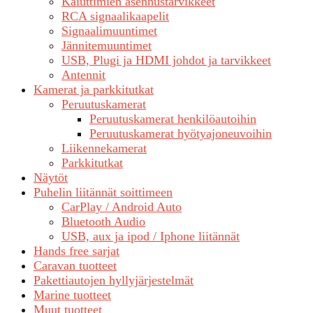
Kaiuttimien asennustarvikkeet
RCA signaalikaapelit
Signaalimuuntimet
Jännitemuuntimet
USB, Plugi ja HDMI johdot ja tarvikkeet
Antennit
Kamerat ja parkkitutkat
Peruutuskamerat
Peruutuskamerat henkilöautoihin
Peruutuskamerat hyötyajoneuvoihin
Liikennekamerat
Parkkitutkat
Näytöt
Puhelin liitännät soittimeen
CarPlay / Android Auto
Bluetooth Audio
USB, aux ja ipod / Iphone liitännät
Hands free sarjat
Caravan tuotteet
Pakettiautojen hyllyjärjestelmät
Marine tuotteet
Muut tuotteet