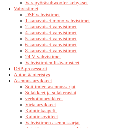
Varapyöräsubwoofer kehykset
Vahvistimet
DSP vahvistimet
1-kanavaiset mono vahvistimet
2-kanavaiset vahvistimet
4-kanavaiset vahvistimet
5-kanavaiset vahvistimet
6-kanavaiset vahvistimet
8-kanavaiset vahvistimet
24 V vahvistimet
Vahvistimien lisävarusteet
DSP-prosessorit
Auton äänieristys
Asennustarvikkeet
Soittimien asennussarjat
Sulakkeet ja sulakerasiat
verhoilutarvikkeet
Virtatarvikkeet
Kaiutinkaapelit
Kaiutinsovitteet
Vahvistimen asennussarjat