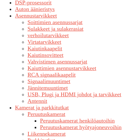
DSP-prosessorit
Auton äänieristys
Asennustarvikkeet
Soittimien asennussarjat
Sulakkeet ja sulakerasiat
verhoilutarvikkeet
Virtatarvikkeet
Kaiutinkaapelit
Kaiutinsovitteet
Vahvistimen asennussarjat
Kaiuttimien asennustarvikkeet
RCA signaalikaapelit
Signaalimuuntimet
Jännitemuuntimet
USB, Plugi ja HDMI johdot ja tarvikkeet
Antennit
Kamerat ja parkkitutkat
Peruutuskamerat
Peruutuskamerat henkilöautoihin
Peruutuskamerat hyötyajoneuvoihin
Liikennekamerat