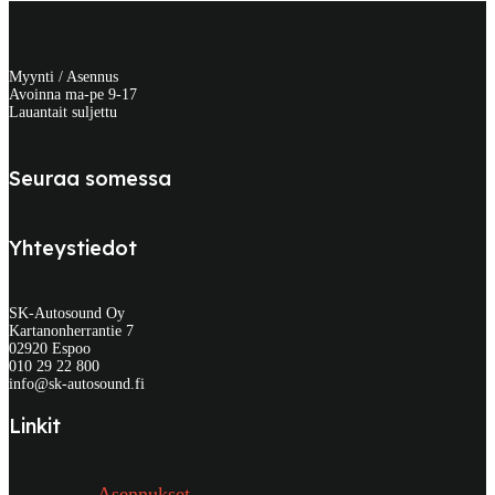
Myynti / Asennus
Avoinna ma-pe 9-17
Lauantait suljettu
Seuraa somessa
Yhteystiedot
SK-Autosound Oy
Kartanonherrantie 7
02920 Espoo
010 29 22 800
info@sk-autosound.fi
Linkit
Asennukset