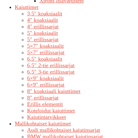
Xtrons lisävarusteet
Kaiuttimet
3,5″ koaksiaalit
4″ koaksiaalit
4″ erillissarjat
5″ koaksiaalit
5″ erillissarjat
5×7″ koaksiaalit
5×7″ erillissarjat
6,5″ koaksiaalit
6,5″ 2-tie erillissarjat
6,5″ 3-tie erillissarjat
6×9″ koaksiaalit
6×9″ erillissarjat
8″ koaksiaali kaiuttimet
8″ erillissarjat
Erillis elementit
Koteloidut kaiuttimet
Kaiutintarvikkeet
Mallikohtaiset kaiuttimet
Audi mallikohtaiset kaiutinsarjat
BMW mallikohtaiset kaiutinsarjat