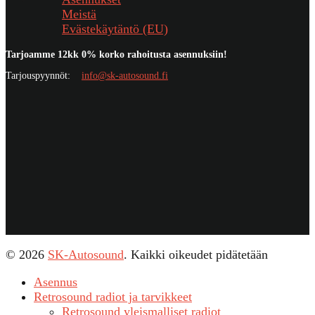
Meistä
Evästekäytäntö (EU)
Tarjoamme 12kk 0% korko rahoitusta asennuksiin!
Tarjouspyynnöt:
info@sk-autosound.fi
© 2026
SK-Autosound
. Kaikki oikeudet pidätetään
Asennus
Retrosound radiot ja tarvikkeet
Retrosound yleismalliset radiot