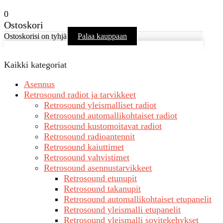
0
Ostoskori
Ostoskorisi on tyhjä
Palaa kauppaan
Kaikki kategoriat
Asennus
Retrosound radiot ja tarvikkeet
Retrosound yleismalliset radiot
Retrosound automallikohtaiset radiot
Retrosound kustomoitavat radiot
Retrosound radioantennit
Retrosound kaiuttimet
Retrosound vahvistimet
Retrosound asennustarvikkeet
Retrosound etunupit
Retrosound takanupit
Retrosound automallikohtaiset etupanelit
Retrosound yleismalli etupanelit
Retrosound yleismalli sovitekehykset