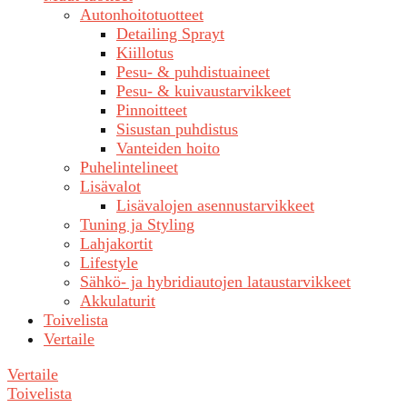
Autonhoitotuotteet
Detailing Sprayt
Kiillotus
Pesu- & puhdistuaineet
Pesu- & kuivaustarvikkeet
Pinnoitteet
Sisustan puhdistus
Vanteiden hoito
Puhelintelineet
Lisävalot
Lisävalojen asennustarvikkeet
Tuning ja Styling
Lahjakortit
Lifestyle
Sähkö- ja hybridiautojen lataustarvikkeet
Akkulaturit
Toivelista
Vertaile
Vertaile
Toivelista