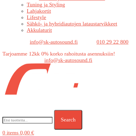
Tuning ja Styling
Lahjakortit
Lifestyle
Sähkö- ja hybridiautojen lataustarvikkeet
Akkulaturit
Sähköposti:
info@sk-autosound.fi
| Puh.
010 29 22 800
Tarjoamme 12kk 0% korko rahoitusta asennuksiin!
Tarjouspyynnöt:
info@sk-autosound.fi
Search
0
items
0,00
€