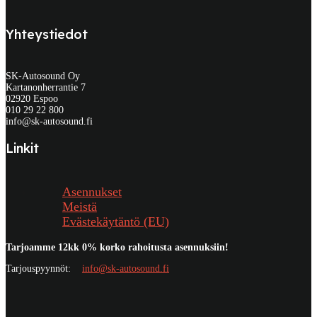
Yhteystiedot
SK-Autosound Oy
Kartanonherrantie 7
02920 Espoo
010 29 22 800
info@sk-autosound.fi
Linkit
Asennukset
Meistä
Evästekäytäntö (EU)
Tarjoamme 12kk 0% korko rahoitusta asennuksiin!
Tarjouspyynnöt:
info@sk-autosound.fi