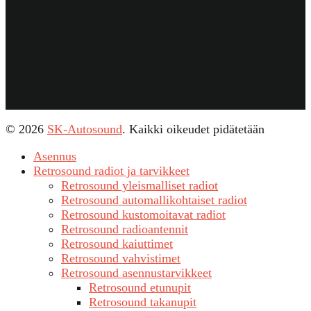
© 2026
SK-Autosound
. Kaikki oikeudet pidätetään
Asennus
Retrosound radiot ja tarvikkeet
Retrosound yleismalliset radiot
Retrosound automallikohtaiset radiot
Retrosound kustomoitavat radiot
Retrosound radioantennit
Retrosound kaiuttimet
Retrosound vahvistimet
Retrosound asennustarvikkeet
Retrosound etunupit
Retrosound takanupit