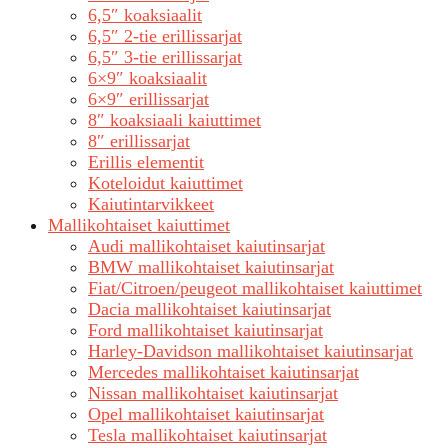
6,5″ koaksiaalit
6,5″ 2-tie erillissarjat
6,5″ 3-tie erillissarjat
6×9″ koaksiaalit
6×9″ erillissarjat
8″ koaksiaali kaiuttimet
8″ erillissarjat
Erillis elementit
Koteloidut kaiuttimet
Kaiutintarvikkeet
Mallikohtaiset kaiuttimet
Audi mallikohtaiset kaiutinsarjat
BMW mallikohtaiset kaiutinsarjat
Fiat/Citroen/peugeot mallikohtaiset kaiuttimet
Dacia mallikohtaiset kaiutinsarjat
Ford mallikohtaiset kaiutinsarjat
Harley-Davidson mallikohtaiset kaiutinsarjat
Mercedes mallikohtaiset kaiutinsarjat
Nissan mallikohtaiset kaiutinsarjat
Opel mallikohtaiset kaiutinsarjat
Tesla mallikohtaiset kaiutinsarjat