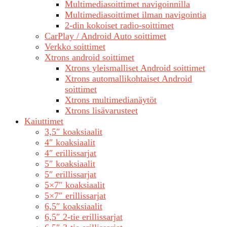
Multimediasoittimet navigoinnilla
Multimediasoittimet ilman navigointia
2-din kokoiset radio-soittimet
CarPlay / Android Auto soittimet
Verkko soittimet
Xtrons android soittimet
Xtrons yleismalliset Android soittimet
Xtrons automallikohtaiset Android
soittimet
Xtrons multimedianäytöt
Xtrons lisävarusteet
Kaiuttimet
3,5″ koaksiaalit
4″ koaksiaalit
4″ erillissarjat
5″ koaksiaalit
5″ erillissarjat
5×7″ koaksiaalit
5×7″ erillissarjat
6,5″ koaksiaalit
6,5″ 2-tie erillissarjat