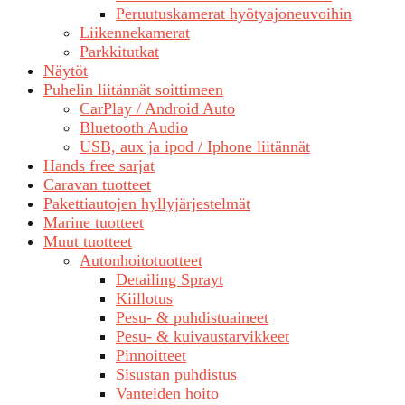
Peruutuskamerat hyötyajoneuvoihin
Liikennekamerat
Parkkitutkat
Näytöt
Puhelin liitännät soittimeen
CarPlay / Android Auto
Bluetooth Audio
USB, aux ja ipod / Iphone liitännät
Hands free sarjat
Caravan tuotteet
Pakettiautojen hyllyjärjestelmät
Marine tuotteet
Muut tuotteet
Autonhoitotuotteet
Detailing Sprayt
Kiillotus
Pesu- & puhdistuaineet
Pesu- & kuivaustarvikkeet
Pinnoitteet
Sisustan puhdistus
Vanteiden hoito