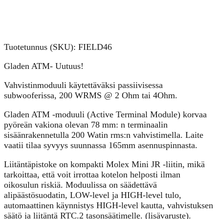
Tuotetunnus (SKU):
FIELD46
Gladen ATM- Uutuus!
Vahvistinmoduuli käytettäväksi passiivisessa
subwooferissa, 200 WRMS @ 2 Ohm tai 4Ohm.
Gladen ATM -moduuli (Active Terminal Module) korvaa
pyöreän vakiona olevan 78 mm: n terminaalin
sisäänrakennetulla 200 Watin rms:n vahvistimella.
Laite
vaatii tilaa syvyys suunnassa 165mm asennuspinnasta.
Liitäntäpistoke on kompakti Molex Mini JR -liitin, mikä
tarkoittaa, että voit irrottaa kotelon helposti ilman
oikosulun riskiä.
Moduulissa on säädettävä
alipäästösuodatin, LOW-level ja HIGH-level tulo,
automaattinen käynnistys HIGH-level kautta, vahvistuksen
säätö ja liitäntä RTC.2 tasonsäätimelle. (lisävaruste).