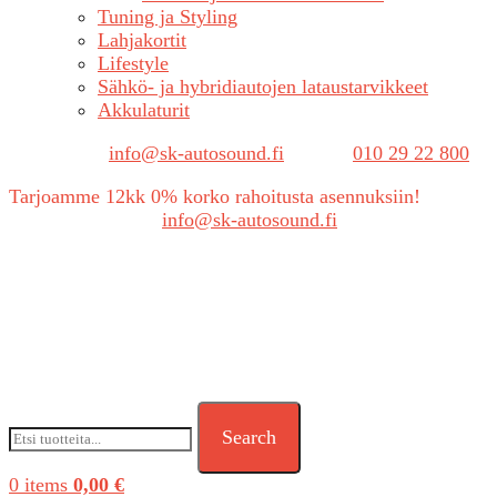
Tuning ja Styling
Lahjakortit
Lifestyle
Sähkö- ja hybridiautojen lataustarvikkeet
Akkulaturit
Sähköposti:
info@sk-autosound.fi
| Puh.
010 29 22 800
Tarjoamme 12kk 0% korko rahoitusta asennuksiin!
Tarjouspyynnöt:
info@sk-autosound.fi
Search
0
items
0,00
€