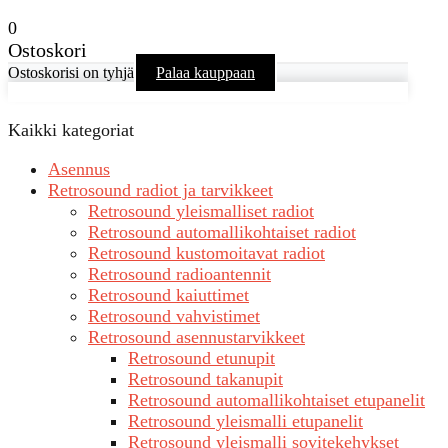
0
Ostoskori
Ostoskorisi on tyhjä
Palaa kauppaan
Kaikki kategoriat
Asennus
Retrosound radiot ja tarvikkeet
Retrosound yleismalliset radiot
Retrosound automallikohtaiset radiot
Retrosound kustomoitavat radiot
Retrosound radioantennit
Retrosound kaiuttimet
Retrosound vahvistimet
Retrosound asennustarvikkeet
Retrosound etunupit
Retrosound takanupit
Retrosound automallikohtaiset etupanelit
Retrosound yleismalli etupanelit
Retrosound yleismalli sovitekehykset