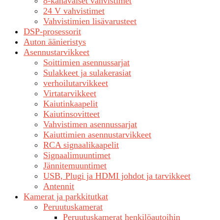
8-kanavaiset vahvistimet
24 V vahvistimet
Vahvistimien lisävarusteet
DSP-prosessorit
Auton äänieristys
Asennustarvikkeet
Soittimien asennussarjat
Sulakkeet ja sulakerasiat
verhoilutarvikkeet
Virtatarvikkeet
Kaiutinkaapelit
Kaiutinsovitteet
Vahvistimen asennussarjat
Kaiuttimien asennustarvikkeet
RCA signaalikaapelit
Signaalimuuntimet
Jännitemuuntimet
USB, Plugi ja HDMI johdot ja tarvikkeet
Antennit
Kamerat ja parkkitutkat
Peruutuskamerat
Peruutuskamerat henkilöautoihin