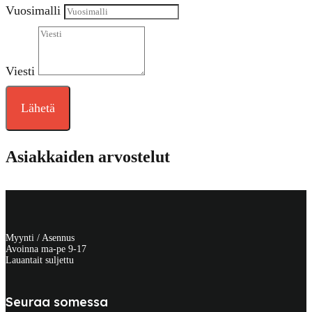
Vuosimalli
Viesti
Lähetä
Asiakkaiden arvostelut
Myynti / Asennus
Avoinna ma-pe 9-17
Lauantait suljettu
Seuraa somessa