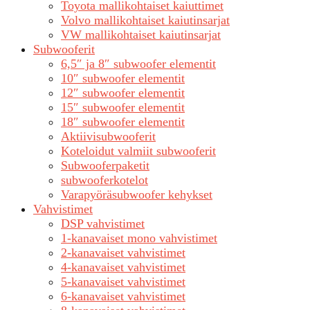
Toyota mallikohtaiset kaiuttimet
Volvo mallikohtaiset kaiutinsarjat
VW mallikohtaiset kaiutinsarjat
Subwooferit
6,5″ ja 8″ subwoofer elementit
10″ subwoofer elementit
12″ subwoofer elementit
15″ subwoofer elementit
18″ subwoofer elementit
Aktiivisubwooferit
Koteloidut valmiit subwooferit
Subwooferpaketit
subwooferkotelot
Varapyöräsubwoofer kehykset
Vahvistimet
DSP vahvistimet
1-kanavaiset mono vahvistimet
2-kanavaiset vahvistimet
4-kanavaiset vahvistimet
5-kanavaiset vahvistimet
6-kanavaiset vahvistimet