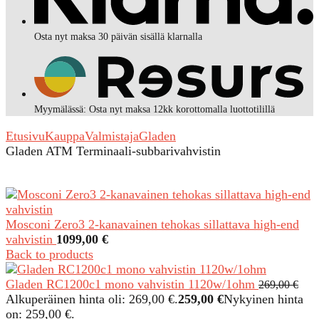
Osta nyt maksa 30 päivän sisällä klarnalla
Myymälässä: Osta nyt maksa 12kk korottomalla luottotilillä
Etusivu
Kauppa
Valmistaja
Gladen
Gladen ATM Terminaali-subbarivahvistin
Mosconi Zero3 2-kanavainen tehokas sillattava high-end
vahvistin
1099,00
€
Back to products
Gladen RC1200c1 mono vahvistin 1120w/1ohm
269,00
€
Alkuperäinen hinta oli: 269,00 €.
259,00
€
Nykyinen hinta
on: 259,00 €.