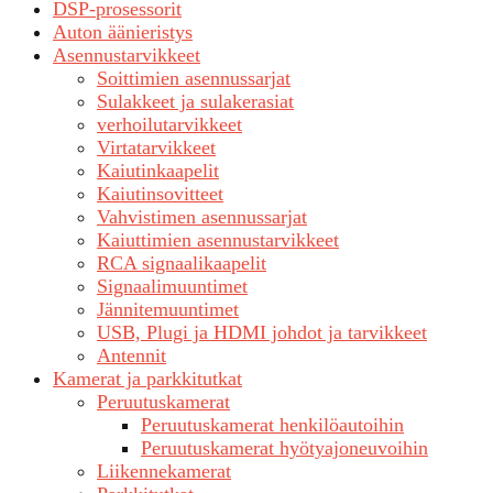
DSP-prosessorit
Auton äänieristys
Asennustarvikkeet
Soittimien asennussarjat
Sulakkeet ja sulakerasiat
verhoilutarvikkeet
Virtatarvikkeet
Kaiutinkaapelit
Kaiutinsovitteet
Vahvistimen asennussarjat
Kaiuttimien asennustarvikkeet
RCA signaalikaapelit
Signaalimuuntimet
Jännitemuuntimet
USB, Plugi ja HDMI johdot ja tarvikkeet
Antennit
Kamerat ja parkkitutkat
Peruutuskamerat
Peruutuskamerat henkilöautoihin
Peruutuskamerat hyötyajoneuvoihin
Liikennekamerat