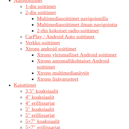
Autosoittimet
1-din soittimet
2-din soittimet
Multimediasoittimet navigoinnilla
Multimediasoittimet ilman navigointia
2-din kokoiset radio-soittimet
CarPlay / Android Auto soittimet
Verkko soittimet
Xtrons android soittimet
Xtrons yleismalliset Android soittimet
Xtrons automallikohtaiset Android
soittimet
Xtrons multimedianäytöt
Xtrons lisävarusteet
Kaiuttimet
3,5″ koaksiaalit
4″ koaksiaalit
4″ erillissarjat
5″ koaksiaalit
5″ erillissarjat
5×7″ koaksiaalit
5×7″ erillissarjat