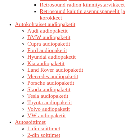
Retrosound radion kiinnitystarvikkeet
Retrosound kaiutin asennuspaneelit ja
korokkeet
Autokohtaiset audiopaketit
Audi audiopaketit
BMW audiopaketit
Cupra audiopaketit
Ford audiopaketit
Hyundai audiopaketit
Kia audiopaketit
Land Rover audiopaketit
Mercedes audiopaketit
Porsche audiopaketit
Skoda audiopaketit
Tesla audiopaketit
Toyota audiopaketit
Volvo audiopaketit
VW audiopaketit
Autosoittimet
1-din soittimet
2-din soittimet