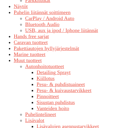
Parkkitutkat
Näytöt
Puhelin liitännät soittimeen
CarPlay / Android Auto
Bluetooth Audio
USB, aux ja ipod / Iphone liitännät
Hands free sarjat
Caravan tuotteet
Pakettiautojen hyllyjärjestelmät
Marine tuotteet
Muut tuotteet
Autonhoitotuotteet
Detailing Sprayt
Kiillotus
Pesu- & puhdistuaineet
Pesu- & kuivaustarvikkeet
Pinnoitteet
Sisustan puhdistus
Vanteiden hoito
Puhelintelineet
Lisävalot
Lisävalojen asennustarvikkeet