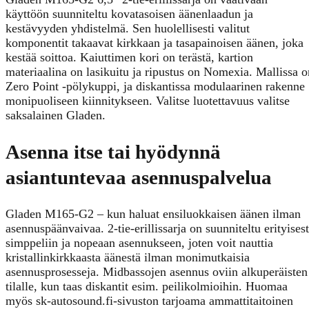
käyttöön suunniteltu kovatasoisen äänenlaadun ja
kestävyyden yhdistelmä. Sen huolellisesti valitut
komponentit takaavat kirkkaan ja tasapainoisen äänen, joka
kestää soittoa. Kaiuttimen kori on terästä, kartion
materiaalina on lasikuitu ja ripustus on Nomexia. Mallissa o
Zero Point -pölykuppi, ja diskantissa modulaarinen rakenne
monipuoliseen kiinnitykseen. Valitse luotettavuus valitse
saksalainen Gladen.
Asenna itse tai hyödynnä
asiantuntevaa asennuspalvelua
Gladen M165-G2 – kun haluat ensiluokkaisen äänen ilman
asennuspäänvaivaa. 2-tie-erillissarja on suunniteltu erityisest
simppeliin ja nopeaan asennukseen, joten voit nauttia
kristallinkirkkaasta äänestä ilman monimutkaisia
asennusprosesseja. Midbassojen asennus oviin alkuperäisten
tilalle, kun taas diskantit esim. peilikolmioihin. Huomaa
myös sk-autosound.fi-sivuston tarjoama ammattitaitoinen