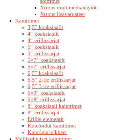
soittimet
Xtrons multimedianäytöt
Xtrons lisävarusteet
Kaiuttimet
3,5″ koaksiaalit
4″ koaksiaalit
4″ erillissarjat
5″ koaksiaalit
5″ erillissarjat
5×7″ koaksiaalit
5×7″ erillissarjat
6,5″ koaksiaalit
6,5″ 2-tie erillissarjat
6,5″ 3-tie erillissarjat
6×9″ koaksiaalit
6×9″ erillissarjat
8″ koaksiaali kaiuttimet
8″ erillissarjat
Erillis elementit
Koteloidut kaiuttimet
Kaiutintarvikkeet
Mallikohtaiset kaiuttimet