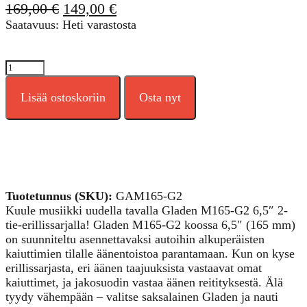
Alkuperäinen
Nykyinen
169,00
€
149,00
€
hinta
hinta
Saatavuus: Heti varastosta
oli:
on:
169,00 €.
149,00 €.
Gladen
M165-
G2
Lisää ostoskoriin
Osta nyt
6,5"
2-
tie
erillissarja,
ERITTÄIN
SUOSITTU!
määrä
Tuotetunnus (SKU):
GAM165-G2
Kuule musiikki uudella tavalla Gladen M165-G2 6,5″ 2-
tie-erillissarjalla! Gladen M165-G2 koossa 6,5″ (165 mm)
on suunniteltu asennettavaksi autoihin alkuperäisten
kaiuttimien tilalle äänentoistoa parantamaan. Kun on kyse
erillissarjasta, eri äänen taajuuksista vastaavat omat
kaiuttimet, ja jakosuodin vastaa äänen reitityksestä. Älä
tyydy vähempään – valitse saksalainen Gladen ja nauti