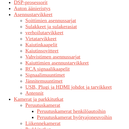
DSP-prosessorit
Auton äänieristys
Asennustarvikkeet
Soittimien asennussarjat
Sulakkeet ja sulakerasiat
verhoilutarvikkeet
Virtatarvikkeet
Kaiutinkaapelit
Kaiutinsovitteet
Vahvistimen asennussarjat
Kaiuttimien asennustarvikkeet
RCA signaalikaapelit
Signaalimuuntimet
Jännitemuuntimet
USB, Plugi ja HDMI johdot ja tarvikkeet
Antennit
Kamerat ja parkkitutkat
Peruutuskamerat
Peruutuskamerat henkilöautoihin
Peruutuskamerat hyötyajoneuvoihin
Liikennekamerat