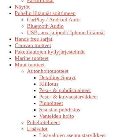
Parkkitutkat
Näytöt
Puhelin liitännät soittimeen
CarPlay / Android Auto
Bluetooth Audio
USB, aux ja ipod / Iphone liitännät
Hands free sarjat
Caravan tuotteet
Pakettiautojen hyllyjärjestelmät
Marine tuotteet
Muut tuotteet
Autonhoitotuotteet
Detailing Sprayt
Kiillotus
Pesu- & puhdistuaineet
Pesu- & kuivaustarvikkeet
Pinnoitteet
Sisustan puhdistus
Vanteiden hoito
Puhelintelineet
Lisävalot
Lisävalojen asennustarvikkeet