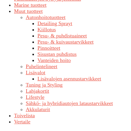
Marine tuotteet
Muut tuotteet
Autonhoitotuotteet
Detailing Sprayt
Kiillotus
Pesu- & puhdistuaineet
Pesu- & kuivaustarvikkeet
Pinnoitteet
Sisustan puhdistus
Vanteiden hoito
Puhelintelineet
Lisävalot
Lisävalojen asennustarvikkeet
Tuning ja Styling
Lahjakortit
Lifestyle
Sähkö- ja hybridiautojen lataustarvikkeet
Akkulaturit
Toivelista
Vertaile