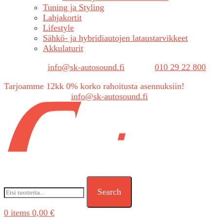
Tuning ja Styling
Lahjakortit
Lifestyle
Sähkö- ja hybridiautojen lataustarvikkeet
Akkulaturit
Sähköposti:
info@sk-autosound.fi
| Puh.
010 29 22 800
Tarjoamme 12kk 0% korko rahoitusta asennuksiin!
Tarjouspyynnöt:
info@sk-autosound.fi
Search
0
items
0,00
€