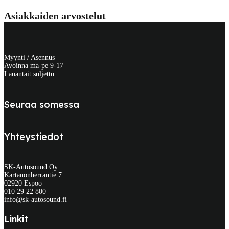
Asiakkaiden arvostelut
Myynti / Asennus
Avoinna ma-pe 9-17
Lauantait suljettu
Seuraa somessa
Yhteystiedot
SK-Autosound Oy
Kartanonherrantie 7
02920 Espoo
010 29 22 800
info@sk-autosound.fi
Linkit