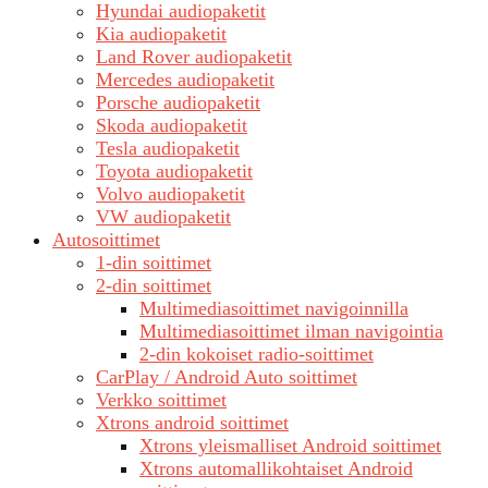
Hyundai audiopaketit
Kia audiopaketit
Land Rover audiopaketit
Mercedes audiopaketit
Porsche audiopaketit
Skoda audiopaketit
Tesla audiopaketit
Toyota audiopaketit
Volvo audiopaketit
VW audiopaketit
Autosoittimet
1-din soittimet
2-din soittimet
Multimediasoittimet navigoinnilla
Multimediasoittimet ilman navigointia
2-din kokoiset radio-soittimet
CarPlay / Android Auto soittimet
Verkko soittimet
Xtrons android soittimet
Xtrons yleismalliset Android soittimet
Xtrons automallikohtaiset Android