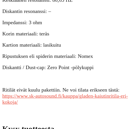
Keskiäänen resonanssi: 80,65 HZ
Diskantin resonanssi: –
Impedanssi: 3 ohm
Korin materiaali: teräs
Kartion materiaali: lasikuitu
Ripustuksen eli spiderin materiaali: Nomex
Diskantti / Dust-cap: Zero Point -pölykuppi
Ritilät eivät kuulu pakettiin. Ne voi tilata erikseen tästä:
https://www.sk-autosound.fi/kauppa/gladen-kaiutinritila-eri-
kokoja/