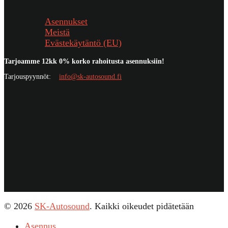
Asennukset
Meistä
Evästekäytäntö (EU)
Tarjoamme 12kk 0% korko rahoitusta asennuksiin!
Tarjouspyynnöt:
info@sk-autosound.fi
© 2026
SK-Autosound
. Kaikki oikeudet pidätetään
Asennus