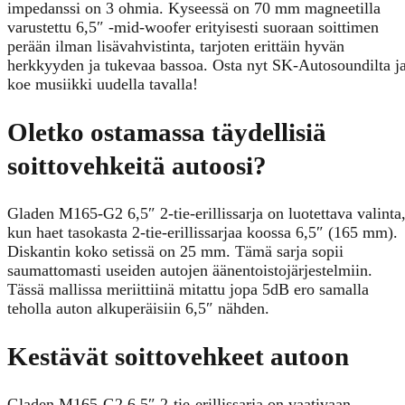
impedanssi on 3 ohmia. Kyseessä on 70 mm magneetilla
varustettu 6,5″ -mid-woofer erityisesti suoraan soittimen
perään ilman lisävahvistinta, tarjoten erittäin hyvän
herkkyyden ja tukevaa bassoa. Osta nyt SK-Autosoundilta j
koe musiikki uudella tavalla!
Oletko ostamassa täydellisiä
soittovehkeitä autoosi?
Gladen M165-G2 6,5″ 2-tie-erillissarja on luotettava valinta
kun haet tasokasta 2-tie-erillissarjaa koossa 6,5″ (165 mm).
Diskantin koko setissä on 25 mm. Tämä sarja sopii
saumattomasti useiden autojen äänentoistojärjestelmiin.
Tässä mallissa meriittiinä mitattu jopa 5dB ero samalla
teholla auton alkuperäisiin 6,5″ nähden.
Kestävät soittovehkeet autoon
Gladen M165-G2 6,5″ 2-tie-erillissarja on vaativaan