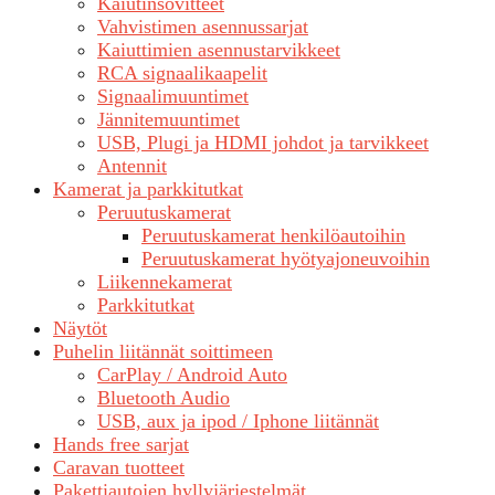
Kaiutinsovitteet
Vahvistimen asennussarjat
Kaiuttimien asennustarvikkeet
RCA signaalikaapelit
Signaalimuuntimet
Jännitemuuntimet
USB, Plugi ja HDMI johdot ja tarvikkeet
Antennit
Kamerat ja parkkitutkat
Peruutuskamerat
Peruutuskamerat henkilöautoihin
Peruutuskamerat hyötyajoneuvoihin
Liikennekamerat
Parkkitutkat
Näytöt
Puhelin liitännät soittimeen
CarPlay / Android Auto
Bluetooth Audio
USB, aux ja ipod / Iphone liitännät
Hands free sarjat
Caravan tuotteet
Pakettiautojen hyllyjärjestelmät