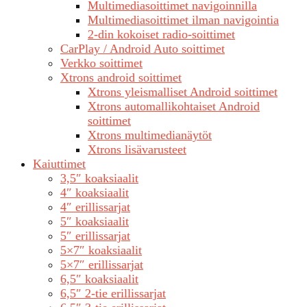
Multimediasoittimet navigoinnilla
Multimediasoittimet ilman navigointia
2-din kokoiset radio-soittimet
CarPlay / Android Auto soittimet
Verkko soittimet
Xtrons android soittimet
Xtrons yleismalliset Android soittimet
Xtrons automallikohtaiset Android
soittimet
Xtrons multimedianäytöt
Xtrons lisävarusteet
Kaiuttimet
3,5″ koaksiaalit
4″ koaksiaalit
4″ erillissarjat
5″ koaksiaalit
5″ erillissarjat
5×7″ koaksiaalit
5×7″ erillissarjat
6,5″ koaksiaalit
6,5″ 2-tie erillissarjat