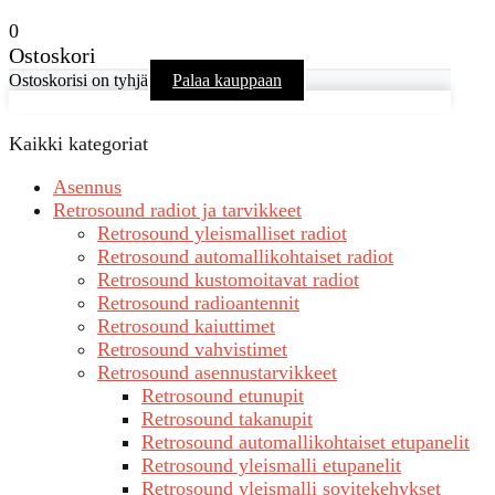
0
Ostoskori
Ostoskorisi on tyhjä
Palaa kauppaan
Kaikki kategoriat
Asennus
Retrosound radiot ja tarvikkeet
Retrosound yleismalliset radiot
Retrosound automallikohtaiset radiot
Retrosound kustomoitavat radiot
Retrosound radioantennit
Retrosound kaiuttimet
Retrosound vahvistimet
Retrosound asennustarvikkeet
Retrosound etunupit
Retrosound takanupit
Retrosound automallikohtaiset etupanelit
Retrosound yleismalli etupanelit
Retrosound yleismalli sovitekehykset