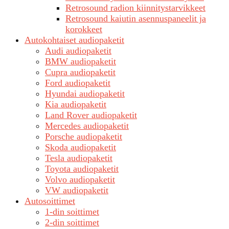
Retrosound radion kiinnitystarvikkeet
Retrosound kaiutin asennuspaneelit ja
korokkeet
Autokohtaiset audiopaketit
Audi audiopaketit
BMW audiopaketit
Cupra audiopaketit
Ford audiopaketit
Hyundai audiopaketit
Kia audiopaketit
Land Rover audiopaketit
Mercedes audiopaketit
Porsche audiopaketit
Skoda audiopaketit
Tesla audiopaketit
Toyota audiopaketit
Volvo audiopaketit
VW audiopaketit
Autosoittimet
1-din soittimet
2-din soittimet