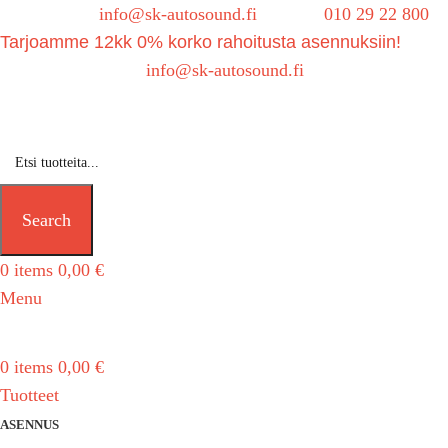
Sähköposti:
info@sk-autosound.fi
| Puh.
010 29 22 800
Tarjoamme 12kk 0% korko rahoitusta asennuksiin!
Tarjouspyynnöt:
info@sk-autosound.fi
Search
0
items
0,00
€
Menu
0
items
0,00
€
Tuotteet
ASENNUS