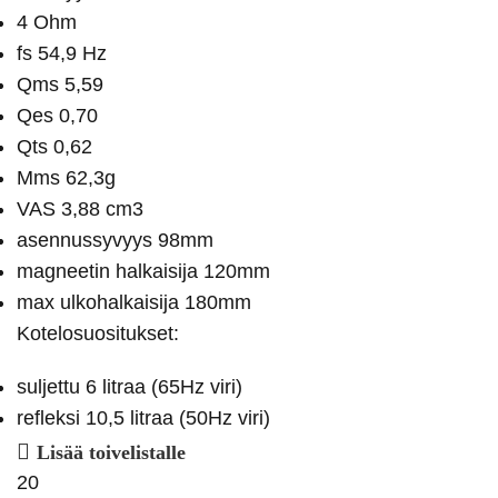
4 Ohm
fs 54,9 Hz
Qms 5,59
Qes 0,70
Qts 0,62
Mms 62,3g
VAS 3,88 cm3
asennussyvyys 98mm
magneetin halkaisija 120mm
max ulkohalkaisija 180mm
Kotelosuositukset:
suljettu 6 litraa (65Hz viri)
refleksi 10,5 litraa (50Hz viri)
Lisää toivelistalle
20