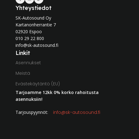
Yhteystiedot
SK-Autosound Oy
Kartanonherrantie 7
02920 Espoo
010 29 22 800
info@sk-autosound.fi
Linkit
Asennukset
Meistä
Evästekäytäntö (EU)
Tarjoamme 12kk 0% korko rahoitusta
asennuksiin!
Tarjouspyynnöt:
info@sk-autosound.fi