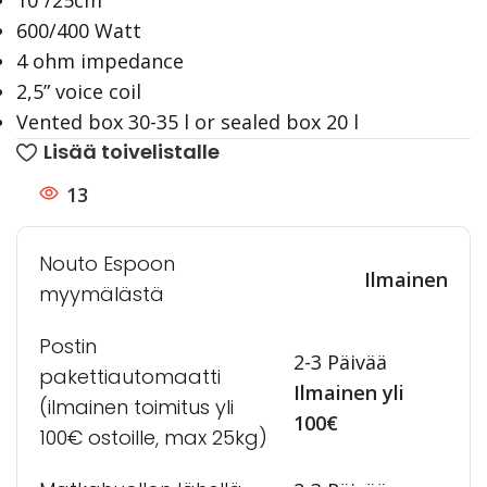
10”/25cm
600/400 Watt
4 ohm impedance
2,5” voice coil
Vented box 30-35 l or sealed box 20 l
Lisää toivelistalle
13
Nouto Espoon
Ilmainen
myymälästä
Postin
2-3 Päivää
pakettiautomaatti
Ilmainen yli
(ilmainen toimitus yli
100€
100€ ostoille, max 25kg)