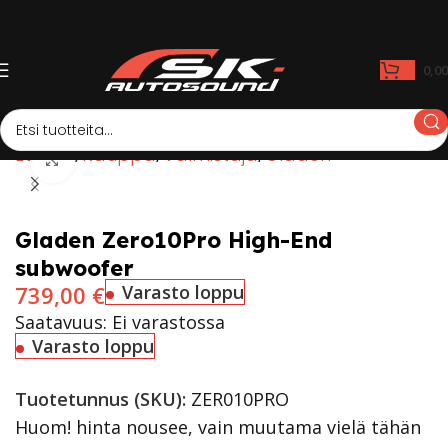
0,0
Etusivu
Kauppa
Valmistaja
Gladen
Click to enlarge
Gladen Zero10Pro High-End
subwoofer
739,00
€
Varasto loppu
Saatavuus: Ei varastossa
Varasto loppu
Tuotetunnus (SKU):
ZER010PRO
Huom! hinta nousee, vain muutama vielä tähän