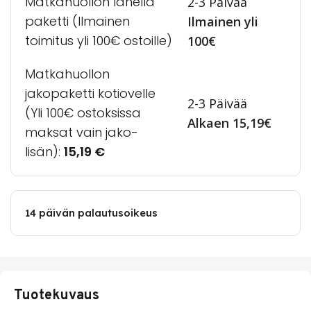
Matkahuollon lähellä
2-3 Päivää
paketti (Ilmainen
Ilmainen yli
toimitus yli 100€ ostoille)
100€
Matkahuollon
jakopaketti kotiovelle
2-3 Päivää
(Yli 100€ ostoksissa
Alkaen 15,19€
maksat vain jako-
lisän):
15,19
€
14 päivän palautusoikeus
Tuotekuvaus