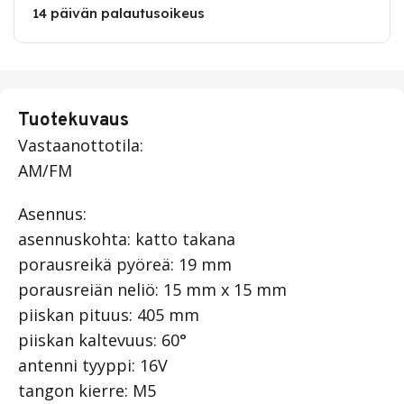
14 päivän palautusoikeus
Tuotekuvaus
Vastaanottotila:
AM/FM
Asennus:
asennuskohta: katto takana
porausreikä pyöreä: 19 mm
porausreiän neliö: 15 mm x 15 mm
piiskan pituus: 405 mm
piiskan kaltevuus: 60°
antenni tyyppi: 16V
tangon kierre: M5