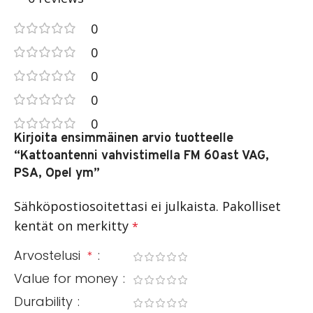
0
0
0
0
0
Kirjoita ensimmäinen arvio tuotteelle
“Kattoantenni vahvistimella FM 60ast VAG,
PSA, Opel ym”
Sähköpostiosoitettasi ei julkaista.
Pakolliset
kentät on merkitty
*
Arvostelusi
*
Value for money
Durability