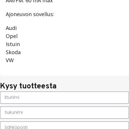
AM/FM: 60 mA max
Ajoneuvon sovellus:
Audi
Opel
Istuin
Skoda
VW
Kysy tuotteesta