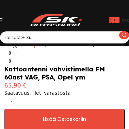
0,0
Etusivu
Kauppa
Asennustarvikkeet
Antennit
Click to enlarge
Kattoantenni vahvistimella FM
60ast VAG, PSA, Opel ym
65,90
€
Saatavuus: Heti varastosta
Lisää Ostoskoriin