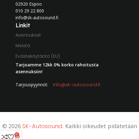
02920 Espoo
010 29 22 800
info@sk-autosound.fi
Linkit
Asennukset
Meistä
Evästekäytäntö (EU)
Tarjoamme 12kk 0% korko rahoitusta
asennuksiin!
Tarjouspyynnöt:
info@sk-autosound.fi
© 2026
SK-Autosound
. Kaikki oikeudet pidätetään
0