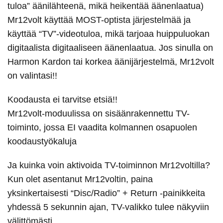
tuloa” äänilähteenä, mikä heikentää äänenlaatua)
Mr12volt käyttää MOST-optista järjestelmää ja
käyttää “TV”-videotuloa, mikä tarjoaa huippuluokan
digitaalista digitaaliseen äänenlaatua. Jos sinulla on
Harmon Kardon tai korkea äänijärjestelmä, Mr12volt
on valintasi!!
Koodausta ei tarvitse etsiä!!
Mr12volt-moduulissa on sisäänrakennettu TV-
toiminto, jossa EI vaadita kolmannen osapuolen
koodaustyökaluja
Ja kuinka voin aktivoida TV-toiminnon Mr12voltilla?
Kun olet asentanut Mr12voltin, paina
yksinkertaisesti “Disc/Radio” + Return -painikkeita
yhdessä 5 sekunnin ajan, TV-valikko tulee näkyviin
välittömästi