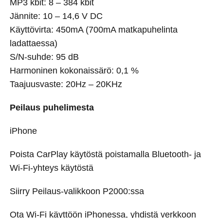
MP3 kbit: 8 – 384 kbit
Jännite: 10 – 14,6 V DC
Käyttövirta: 450mA (700mA matkapuhelinta
ladattaessa)
S/N-suhde: 95 dB
Harmoninen kokonaissärö: 0,1 %
Taajuusvaste: 20Hz – 20KHz
Peilaus puhelimesta
iPhone
Poista CarPlay käytöstä poistamalla Bluetooth- ja
Wi-Fi-yhteys käytöstä
Siirry Peilaus-valikkoon P2000:ssa
Ota Wi-Fi käyttöön iPhonessa, yhdistä verkkoon