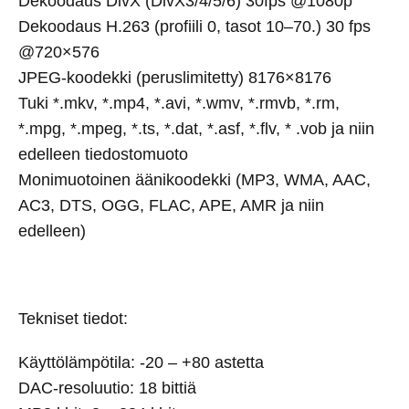
Dekoodaus DivX (DivX3/4/5/6) 30fps @1080p
Dekoodaus H.263 (profiili 0, tasot 10–70.) 30 fps
@720×576
JPEG-koodekki (peruslimitetty) 8176×8176
Tuki *.mkv, *.mp4, *.avi, *.wmv, *.rmvb, *.rm,
*.mpg, *.mpeg, *.ts, *.dat, *.asf, *.flv, * .vob ja niin
edelleen tiedostomuoto
Monimuotoinen äänikoodekki (MP3, WMA, AAC,
AC3, DTS, OGG, FLAC, APE, AMR ja niin
edelleen)
Tekniset tiedot:
Käyttölämpötila: -20 – +80 astetta
DAC-resoluutio: 18 bittiä