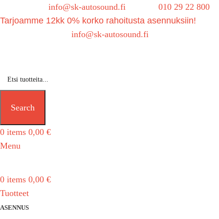
Sähköposti:
info@sk-autosound.fi
| Puh.
010 29 22 800
Tarjoamme 12kk 0% korko rahoitusta asennuksiin!
Tarjouspyynnöt:
info@sk-autosound.fi
Search
0
items
0,00
€
Menu
0
items
0,00
€
Tuotteet
ASENNUS