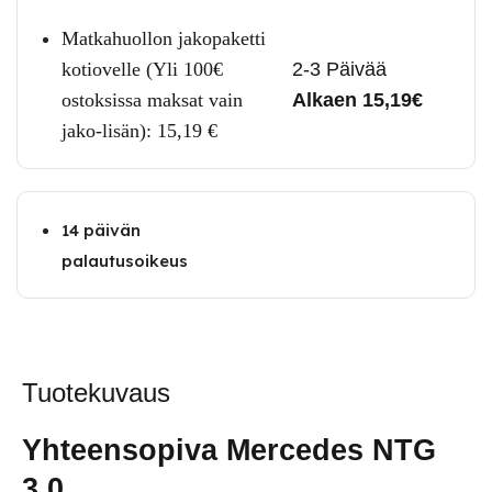
Matkahuollon jakopaketti
kotiovelle (Yli 100€
2-3 Päivää
ostoksissa maksat vain
Alkaen 15,19€
jako-lisän):
15,19
€
14 päivän
palautusoikeus
Tuotekuvaus
Yhteensopiva Mercedes NTG
3.0