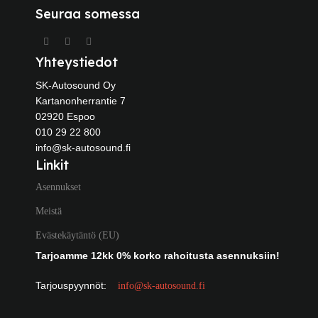
Seuraa somessa
Yhteystiedot
SK-Autosound Oy
Kartanonherrantie 7
02920 Espoo
010 29 22 800
info@sk-autosound.fi
Linkit
Asennukset
Meistä
Evästekäytäntö (EU)
Tarjoamme 12kk 0% korko rahoitusta asennuksiin!
Tarjouspyynnöt:
info@sk-autosound.fi