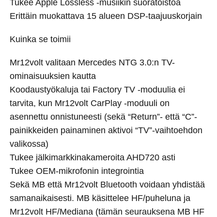
Tukee Apple Lossless -musiikin suoratoistoa
Erittäin muokattava 15 alueen DSP-taajuuskorjain
Kuinka se toimii
Mr12volt valitaan Mercedes NTG 3.0:n TV-
ominaisuuksien kautta
Koodaustyökaluja tai Factory TV -moduulia ei
tarvita, kun Mr12volt CarPlay -moduuli on
asennettu onnistuneesti (sekä “Return”- että “C”-
painikkeiden painaminen aktivoi “TV”-vaihtoehdon
valikossa)
Tukee jälkimarkkinakameroita AHD720 asti
Tukee OEM-mikrofonin integrointia
Sekä MB että Mr12volt Bluetooth voidaan yhdistää
samanaikaisesti. MB käsittelee HF/puheluna ja
Mr12volt HF/Mediana (tämän seurauksena MB HF