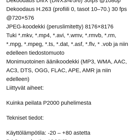
Dekoodaus DivX (DivX3/4/5/6) 30fps @1080p
Dekoodaus H.263 (profiili 0, tasot 10–70.) 30 fps
@720×576
JPEG-koodekki (peruslimitetty) 8176×8176
Tuki *.mkv, *.mp4, *.avi, *.wmv, *.rmvb, *.rm,
*.mpg, *.mpeg, *.ts, *.dat, *.asf, *.flv, * .vob ja niin
edelleen tiedostomuoto
Monimuotoinen äänikoodekki (MP3, WMA, AAC,
AC3, DTS, OGG, FLAC, APE, AMR ja niin
edelleen)
Liittyvät aiheet:
Kuinka peilata P2000 puhelimesta
Tekniset tiedot:
Käyttölämpötila: -20 – +80 astetta