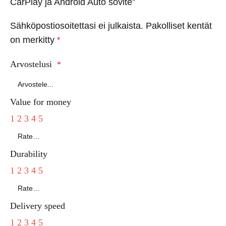
CarPlay ja Android Auto sovite”
Sähköpostiosoitettasi ei julkaista.
Pakolliset kentät
on merkitty
*
Arvostelusi
*
Value for money
1
2
3
4
5
Durability
1
2
3
4
5
Delivery speed
1
2
3
4
5