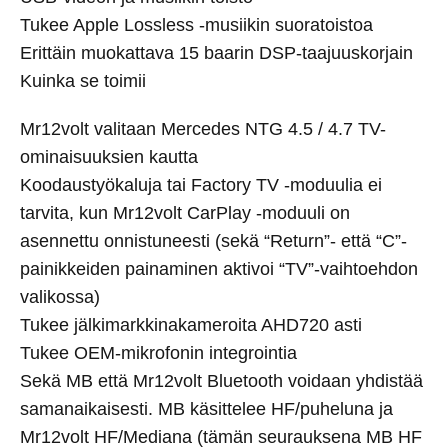
Tukee Apple Lossless -musiikin suoratoistoa
Erittäin muokattava 15 baarin DSP-taajuuskorjain
Kuinka se toimii
Mr12volt valitaan Mercedes NTG 4.5 / 4.7 TV-
ominaisuuksien kautta
Koodaustyökaluja tai Factory TV -moduulia ei
tarvita, kun Mr12volt CarPlay -moduuli on
asennettu onnistuneesti (sekä “Return”- että “C”-
painikkeiden painaminen aktivoi “TV”-vaihtoehdon
valikossa)
Tukee jälkimarkkinakameroita AHD720 asti
Tukee OEM-mikrofonin integrointia
Sekä MB että Mr12volt Bluetooth voidaan yhdistää
samanaikaisesti. MB käsittelee HF/puheluna ja
Mr12volt HF/Mediana (tämän seurauksena MB HF