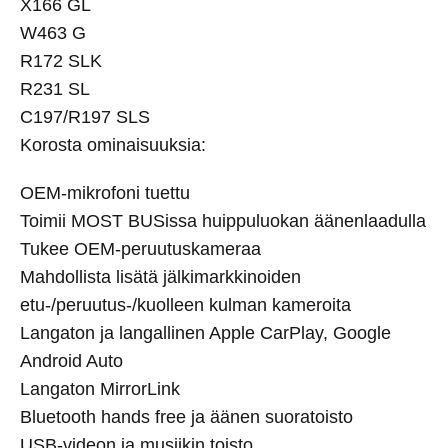
X166 GL
W463 G
R172 SLK
R231 SL
C197/R197 SLS
Korosta ominaisuuksia:
OEM-mikrofoni tuettu
Toimii MOST BUSissa huippuluokan äänenlaadulla
Tukee OEM-peruutuskameraa
Mahdollista lisätä jälkimarkkinoiden
etu-/peruutus-/kuolleen kulman kameroita
Langaton ja langallinen Apple CarPlay, Google
Android Auto
Langaton MirrorLink
Bluetooth hands free ja äänen suoratoisto
USB-videon ja musiikin toisto