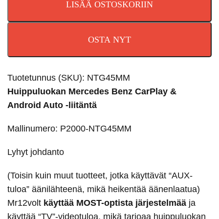
LISÄÄ OSTOSKORIIN
OSTA NYT
Tuotetunnus (SKU):
NTG45MM
Huippuluokan Mercedes Benz CarPlay &
Android Auto -liitäntä
Mallinumero: P2000-NTG45MM
Lyhyt johdanto
(Toisin kuin muut tuotteet, jotka käyttävät “AUX-
tuloa” äänilähteenä, mikä heikentää äänenlaatua)
Mr12volt
käyttää MOST-optista järjestelmää
ja
käyttää “TV”-videotuloa, mikä tarjoaa huippuluokan