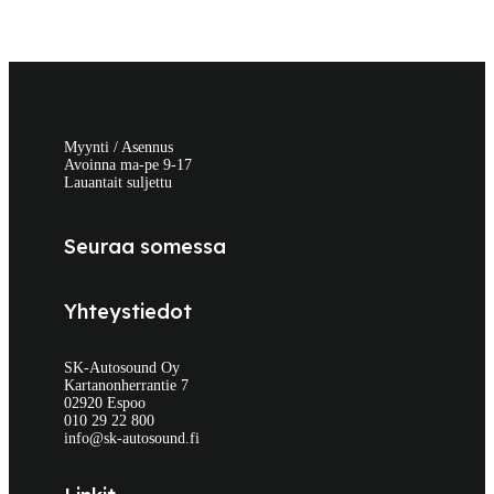
Myynti / Asennus
Avoinna ma-pe 9-17
Lauantait suljettu
Seuraa somessa
Yhteystiedot
SK-Autosound Oy
Kartanonherrantie 7
02920 Espoo
010 29 22 800
info@sk-autosound.fi