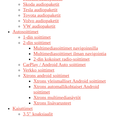
Skoda audiopaketit
Tesla audiopaketit
Toyota audiopaketit
Volvo audiopaketit
VW audiopaketit
Autosoittimet
1-din soittimet
2-din soittimet
Multimediasoittimet navigoinnilla
Multimediasoittimet ilman navigointia
2-din kokoiset radio-soittimet
CarPlay / Android Auto soittimet
Verkko soittimet
Xtrons android soittimet
Xtrons yleismalliset Android soittimet
Xtrons automallikohtaiset Android
soittimet
Xtrons multimedianäytöt
Xtrons lisävarusteet
Kaiuttimet
3,5″ koaksiaalit