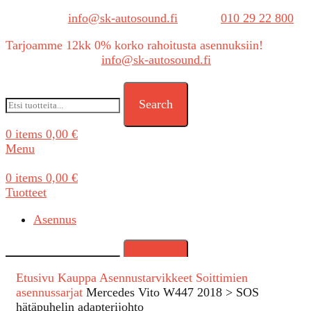
Sähköposti:
info@sk-autosound.fi
| Puh.
010 29 22 800
Tarjoamme 12kk 0% korko rahoitusta asennuksiin!
Tarjouspyynnöt:
info@sk-autosound.fi
Search
0
items
0,00
€
Menu
0
items
0,00
€
Tuotteet
Asennus
Search
Etusivu
Kauppa
Asennustarvikkeet
Soittimien
asennussarjat
Mercedes Vito W447 2018 > SOS
hätäpuhelin adapterijohto