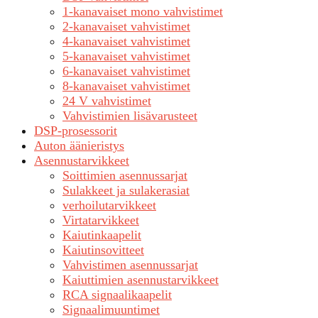
1-kanavaiset mono vahvistimet
2-kanavaiset vahvistimet
4-kanavaiset vahvistimet
5-kanavaiset vahvistimet
6-kanavaiset vahvistimet
8-kanavaiset vahvistimet
24 V vahvistimet
Vahvistimien lisävarusteet
DSP-prosessorit
Auton äänieristys
Asennustarvikkeet
Soittimien asennussarjat
Sulakkeet ja sulakerasiat
verhoilutarvikkeet
Virtatarvikkeet
Kaiutinkaapelit
Kaiutinsovitteet
Vahvistimen asennussarjat
Kaiuttimien asennustarvikkeet
RCA signaalikaapelit
Signaalimuuntimet