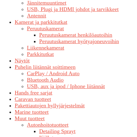
Jännitemuuntimet
USB, Plugi ja HDMI johdot ja tarvikkeet
Antennit
Kamerat ja parkkitutkat
Peruutuskamerat
Peruutuskamerat henkilöautoihin
Peruutuskamerat hyötyajoneuvoihin
Liikennekamerat
Parkkitutkat
Näytöt
Puhelin liitännät soittimeen
CarPlay / Android Auto
Bluetooth Audio
USB, aux ja ipod / Iphone liitännät
Hands free sarjat
Caravan tuotteet
Pakettiautojen hyllyjärjestelmät
Marine tuotteet
Muut tuotteet
Autonhoitotuotteet
Detailing Sprayt