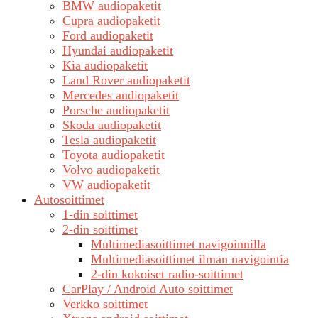
BMW audiopaketit
Cupra audiopaketit
Ford audiopaketit
Hyundai audiopaketit
Kia audiopaketit
Land Rover audiopaketit
Mercedes audiopaketit
Porsche audiopaketit
Skoda audiopaketit
Tesla audiopaketit
Toyota audiopaketit
Volvo audiopaketit
VW audiopaketit
Autosoittimet
1-din soittimet
2-din soittimet
Multimediasoittimet navigoinnilla
Multimediasoittimet ilman navigointia
2-din kokoiset radio-soittimet
CarPlay / Android Auto soittimet
Verkko soittimet