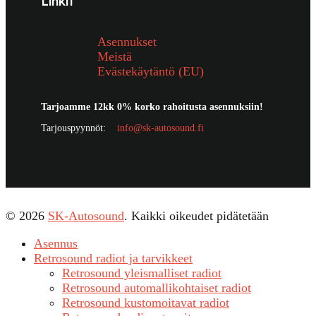
Linkit
Asennukset
Meistä
Evästekäytäntö (EU)
Tarjoamme 12kk 0% korko rahoitusta asennuksiin!
Tarjouspyynnöt:
info@sk-autosound.fi
© 2026
SK-Autosound
. Kaikki oikeudet pidätetään
Asennus
Retrosound radiot ja tarvikkeet
Retrosound yleismalliset radiot
Retrosound automallikohtaiset radiot
Retrosound kustomoitavat radiot