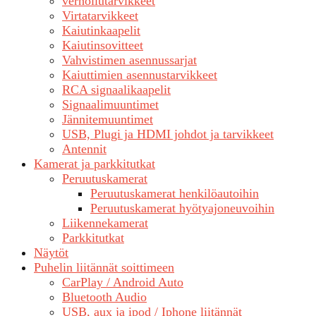
verhoilutarvikkeet
Virtatarvikkeet
Kaiutinkaapelit
Kaiutinsovitteet
Vahvistimen asennussarjat
Kaiuttimien asennustarvikkeet
RCA signaalikaapelit
Signaalimuuntimet
Jännitemuuntimet
USB, Plugi ja HDMI johdot ja tarvikkeet
Antennit
Kamerat ja parkkitutkat
Peruutuskamerat
Peruutuskamerat henkilöautoihin
Peruutuskamerat hyötyajoneuvoihin
Liikennekamerat
Parkkitutkat
Näytöt
Puhelin liitännät soittimeen
CarPlay / Android Auto
Bluetooth Audio
USB, aux ja ipod / Iphone liitännät