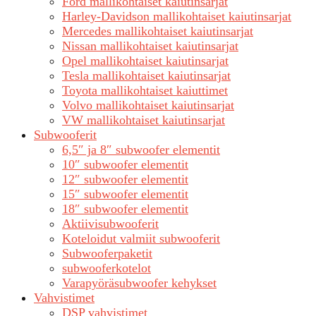
Ford mallikohtaiset kaiutinsarjat
Harley-Davidson mallikohtaiset kaiutinsarjat
Mercedes mallikohtaiset kaiutinsarjat
Nissan mallikohtaiset kaiutinsarjat
Opel mallikohtaiset kaiutinsarjat
Tesla mallikohtaiset kaiutinsarjat
Toyota mallikohtaiset kaiuttimet
Volvo mallikohtaiset kaiutinsarjat
VW mallikohtaiset kaiutinsarjat
Subwooferit
6,5″ ja 8″ subwoofer elementit
10″ subwoofer elementit
12″ subwoofer elementit
15″ subwoofer elementit
18″ subwoofer elementit
Aktiivisubwooferit
Koteloidut valmiit subwooferit
Subwooferpaketit
subwooferkotelot
Varapyöräsubwoofer kehykset
Vahvistimet
DSP vahvistimet