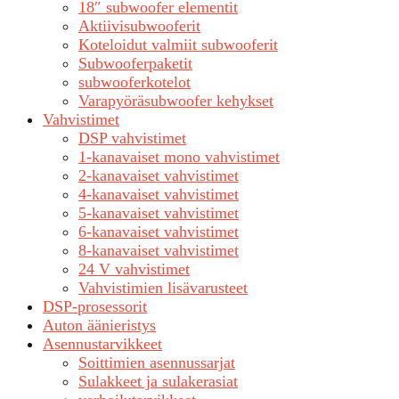
18″ subwoofer elementit
Aktiivisubwooferit
Koteloidut valmiit subwooferit
Subwooferpaketit
subwooferkotelot
Varapyöräsubwoofer kehykset
Vahvistimet
DSP vahvistimet
1-kanavaiset mono vahvistimet
2-kanavaiset vahvistimet
4-kanavaiset vahvistimet
5-kanavaiset vahvistimet
6-kanavaiset vahvistimet
8-kanavaiset vahvistimet
24 V vahvistimet
Vahvistimien lisävarusteet
DSP-prosessorit
Auton äänieristys
Asennustarvikkeet
Soittimien asennussarjat
Sulakkeet ja sulakerasiat