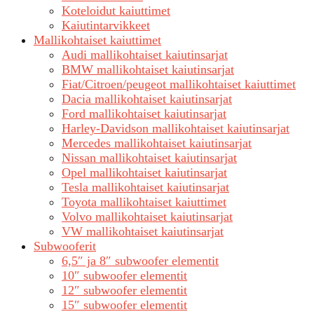
Koteloidut kaiuttimet
Kaiutintarvikkeet
Mallikohtaiset kaiuttimet
Audi mallikohtaiset kaiutinsarjat
BMW mallikohtaiset kaiutinsarjat
Fiat/Citroen/peugeot mallikohtaiset kaiuttimet
Dacia mallikohtaiset kaiutinsarjat
Ford mallikohtaiset kaiutinsarjat
Harley-Davidson mallikohtaiset kaiutinsarjat
Mercedes mallikohtaiset kaiutinsarjat
Nissan mallikohtaiset kaiutinsarjat
Opel mallikohtaiset kaiutinsarjat
Tesla mallikohtaiset kaiutinsarjat
Toyota mallikohtaiset kaiuttimet
Volvo mallikohtaiset kaiutinsarjat
VW mallikohtaiset kaiutinsarjat
Subwooferit
6,5″ ja 8″ subwoofer elementit
10″ subwoofer elementit
12″ subwoofer elementit
15″ subwoofer elementit