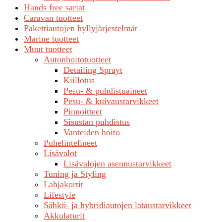
Hands free sarjat
Caravan tuotteet
Pakettiautojen hyllyjärjestelmät
Marine tuotteet
Muut tuotteet
Autonhoitotuotteet
Detailing Sprayt
Kiillotus
Pesu- & puhdistuaineet
Pesu- & kuivaustarvikkeet
Pinnoitteet
Sisustan puhdistus
Vanteiden hoito
Puhelintelineet
Lisävalot
Lisävalojen asennustarvikkeet
Tuning ja Styling
Lahjakortit
Lifestyle
Sähkö- ja hybridiautojen lataustarvikkeet
Akkulaturit