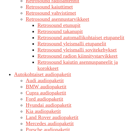
Retrosound radioantennit
Retrosound kaiuttimet
Retrosound vahvistimet
Retrosound asennustarvikkeet
Retrosound etunupit
Retrosound takanupit
Retrosound automallikohtaiset etupanelit
Retrosound yleismalli etupanelit
Retrosound yleismalli sovitekehykset
Retrosound radion kiinnitystarvikkeet
Retrosound kaiutin asennuspaneelit ja
korokkeet
Autokohtaiset audiopaketit
Audi audiopaketit
BMW audiopaketit
Cupra audiopaketit
Ford audiopaketit
Hyundai audiopaketit
Kia audiopaketit
Land Rover audiopaketit
Mercedes audiopaketit
Porsche audiopaketit