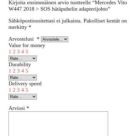
Kirjoita ensimmäinen arvio tuotteelle “Mercedes Vito
W447 2018 > SOS hätäpuhelin adapterijohto”
Sähköpostiosoitettasi ei julkaista.
Pakolliset kentät on
merkitty
*
Arvostelusi
*
Value for money
1
2
3
4
5
Durability
1
2
3
4
5
Delivery speed
1
2
3
4
5
Arviosi
*