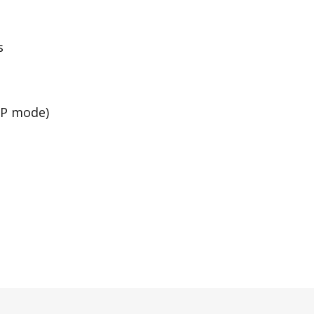
s
DSP mode)