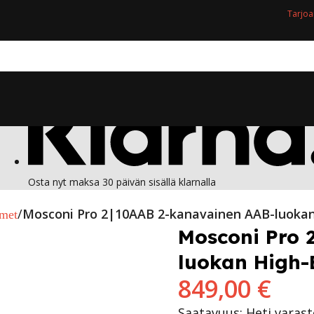
Tarjoa
Osta nyt maksa 30 päivän sisällä klarnalla
Mosconi Pro 2|10AAB 2-kanavainen AAB-luokan
imet
Mosconi Pro 
luokan High-
849,00
€
Saatavuus: Heti varas