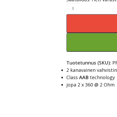
Tuotetunnus (SKU):
P
2 kanavainen vahvistin
Class
AAB
technology
jopa 2 x 360 @ 2 Ohm