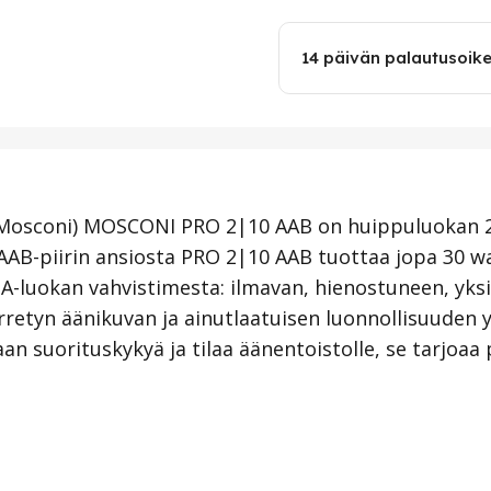
14 päivän palautusoik
ä Mosconi) MOSCONI PRO 2|10 AAB on huippuluokan 2-
AAB-piirin ansiosta PRO 2|10 AAB tuottaa jopa 30 w
 A-luokan vahvistimesta: ilmavan, hienostuneen, yk
rretyn äänikuvan ja ainutlaatuisen luonnollisuuden 
an suorituskykyä ja tilaa äänentoistolle, se tarjoaa