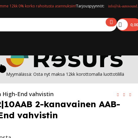
mme 12kk 0% korko rahoitusta asennuksiin!
Tarjouspyynnöt:
info@sk-autosound.
0,0
Myymälässä: Osta nyt maksa 12kk korottomalla luottotilillä
 High-End vahvistin
2|10AAB 2-kanavainen AAB-
End vahvistin
tosta