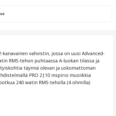
eus
kanavainen vahvistin, jossa on uusi Advanced-
atin RMS-tehon puhtaassa A-luokan tilassa ja
sityiskohtia täynnä olevan ja uskomattoman
yhdistelmällä PRO 2|10 inspiroi musiikkia
 potkua 240 watin RMS-teholla (4 ohmilla)