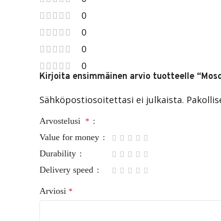
0
0
0
0
Kirjoita ensimmäinen arvio tuotteelle “Mo
Sähköpostiosoitettasi ei julkaista.
Pakolli
Arvostelusi
*
Value for money
Durability
Delivery speed
Arviosi
*