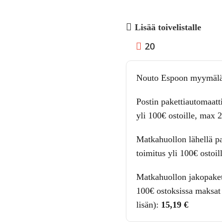
Lisää toivelistalle
20
Nouto Espoon myymälä
Postin pakettiautomaatt
yli 100€ ostoille, max 
Matkahuollon lähellä pa
toimitus yli 100€ ostoil
Matkahuollon jakopakett
100€ ostoksissa maksat 
lisän):
15,19
€