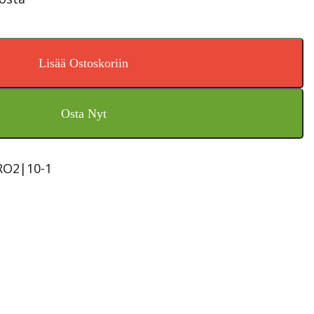
Lisää Ostoskoriin
Osta Nyt
RO2|10-1