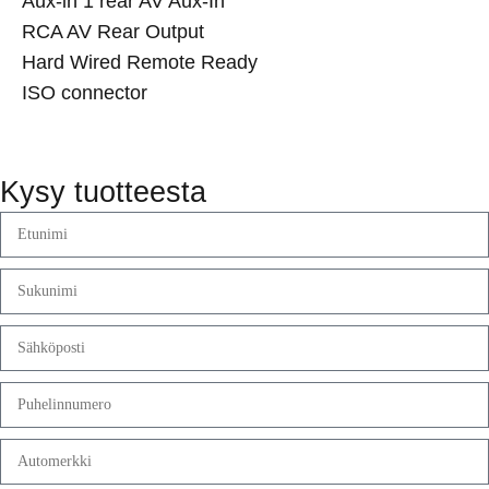
Aux-in 1 rear AV Aux-In
RCA AV Rear Output
Hard Wired Remote Ready
ISO connector
Kysy tuotteesta