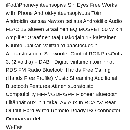
iPod/iPhone-yhteensopiva Siri Eyes Free Works
with iPhone Android-yhteensopivuus Toimii
Androidin kanssa Näytön peilaus Androidille Audio
FLAC 13-alueen Graafinen EQ MOSFET 50 W x 4
Amplifier Graafinen taajuuskorjain 13-kaistainen
Kuuntelupaikan valitsin Ylipäästösuodin
Alipäästösuodin Subwoofer Control RCA Pre-Outs
3. (2 volttia) – DAB+ Digital virittimen toiminnot
RDS FM Radio Bluetooth Hands Free Calling
(Hands Free Profile) Music Streaming Additional
Bluetooth Features Äänen suoratoisto
Compatibility HFP/A2DP/SPP Pioneer Bluetooth
Liitännät Aux-in 1 taka- AV Aux-In RCA AV Rear
Output Hard Wired Remote Ready ISO connector
Ominaisuudet:
Wi-Fi®