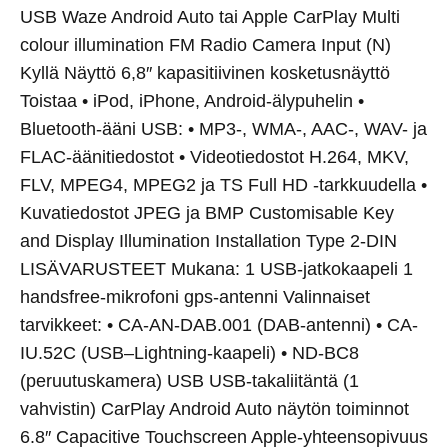
USB Waze Android Auto tai Apple CarPlay Multi
colour illumination FM Radio Camera Input (N)
Kyllä Näyttö 6,8″ kapasitiivinen kosketusnäyttö
Toistaa • iPod, iPhone, Android-älypuhelin •
Bluetooth-ääni USB: • MP3-, WMA-, AAC-, WAV- ja
FLAC-äänitiedostot • Videotiedostot H.264, MKV,
FLV, MPEG4, MPEG2 ja TS Full HD -tarkkuudella •
Kuvatiedostot JPEG ja BMP Customisable Key
and Display Illumination Installation Type 2-DIN
LISÄVARUSTEET Mukana: 1 USB-jatkokaapeli 1
handsfree-mikrofoni gps-antenni Valinnaiset
tarvikkeet: • CA-AN-DAB.001 (DAB-antenni) • CA-
IU.52C (USB–Lightning-kaapeli) • ND-BC8
(peruutuskamera) USB USB-takaliitäntä (1
vahvistin) CarPlay Android Auto näytön toiminnot
6.8″ Capacitive Touchscreen Apple-yhteensopivuus