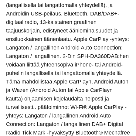
(langallisella tai langattomalla yhteydellä), ja
Androidin USB-peilaus. Bluetooth, DAB/DAB+-
digitaaliradio, 13-kaistainen graafinen
taajuuskorjain, edistyneet ääniominaisuudet ja
ensiluokkainen äänenlaatu. Apple CarPlay -yhteys:
Langaton / langallinen Android Auto Connection:
Langaton / langallinen. 2-Din SPH-DA360DAB:hen
voidaan liittää yhteensopiva iPhone- tai Android-
puhelin langallisella tai langattomalla yhteydellä.
Tämä mahdollistaa Apple CarPlayn, Android Auton
ja Wazen (Android Auton tai Apple CarPlayn
kautta) ohjaamisen kojelaudalta helposti ja
turvallisesti.. päätoiminnot Wi-Fi® Apple CarPlay -
yhteys: Langaton / langallinen Android Auto
Connection: Langaton / langallinen DAB+ Digital
Radio Tick Mark -hyväksytty Bluetooth® Mechafree