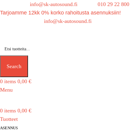
Sähköposti:
info@sk-autosound.fi
| Puh.
010 29 22 800
Tarjoamme 12kk 0% korko rahoitusta asennuksiin!
Tarjouspyynnöt:
info@sk-autosound.fi
Search
0
items
0,00
€
Menu
0
items
0,00
€
Tuotteet
ASENNUS