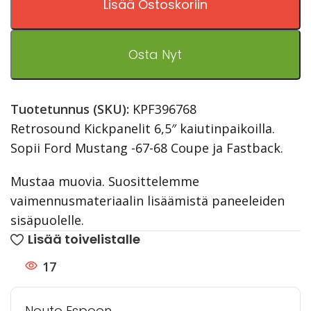
Lisää Ostoskoriin
Osta Nyt
Tuotetunnus (SKU):
KPF396768
Retrosound Kickpanelit 6,5″ kaiutinpaikoilla.
Sopii Ford Mustang -67-68 Coupe ja Fastback.
Mustaa muovia. Suosittelemme
vaimennusmateriaalin lisäämistä paneeleiden
sisäpuolelle.
Lisää toivelistalle
17
Nouto Espoon