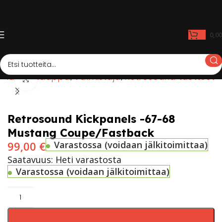
0,0
Etusivu
Kauppa
Valmistaja
Retrosound tuotteet
Click to enlarge
Retrosound Kickpanels -67-68
Mustang Coupe/Fastback
99,00
€
Varastossa (voidaan jälkitoimittaa)
Saatavuus: Heti varastosta
Varastossa (voidaan jälkitoimittaa)