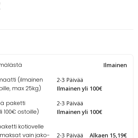
!
mälästä
Ilmainen
maatti (ilmainen
2-3 Päivää
toille, max 25kg)
Ilmainen yli 100€
lä paketti
2-3 Päivää
i 100€ ostoille)
Ilmainen yli 100€
ketti kotiovelle
a maksat vain jako-
2-3 Päivää
Alkaen 15,19€