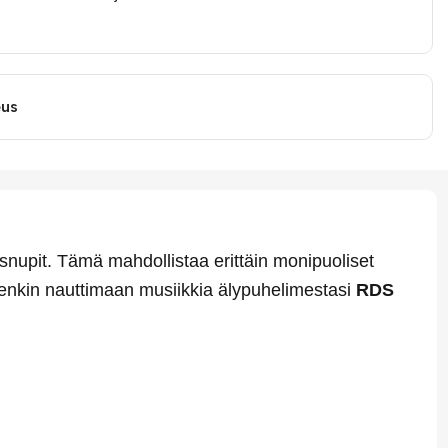
eus
ausnupit. Tämä mahdollistaa erittäin monipuoliset
itenkin nauttimaan musiikkia älypuhelimestasi
RDS