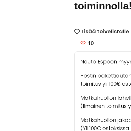
toiminnolla
Lisää toivelistalle
10
Nouto Espoon myy
Postin pakettiauto
toimitus yli 100€ os
Matkahuollon lähel
(Ilmainen toimitus yl
Matkahuollon jakopa
(Yli 100€ ostoksiss