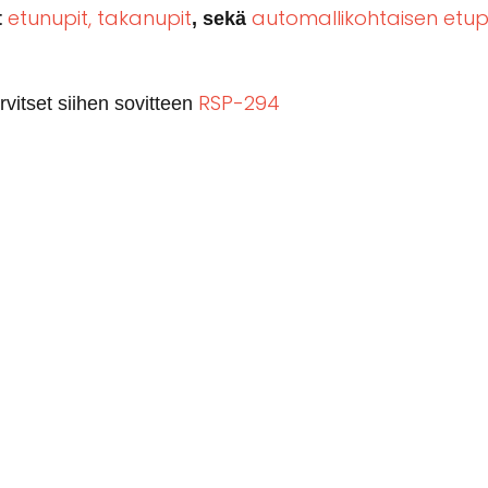
etunupit,
takanupit
automallikohtaisen etup
t
, sekä
RSP-294
vitset siihen sovitteen