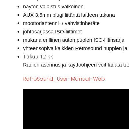
näytön valaistus valkoinen
AUX 3,5mm plugi liitäntä laitteen takana
moottoriantenni- / vahvistinheräte
johtosarjassa ISO-liittimet
mukana erillinen auton puolen ISO-liitinsarja
yhteensopiva kaikkien Retrosound nuppien ja
Takuu 12 kk
Radion asennus ja käyttöohjeen voit ladata täs
RetroSound_User-Manual-Web