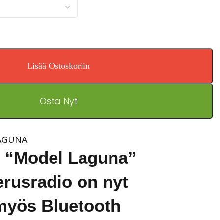
Lisää Ostoskoriin
Osta Nyt
AGUNA
 “Model Laguna”
erusradio on nyt
myös Bluetooth