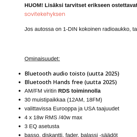
HUOM! Lisäksi tarvitset erikseen ostettava
sovitekehyksen
Jos autossa on 1-DIN kokoinen radioaukko, tar
Ominaisuudet:
Bluetooth audio toisto (uutta 2025)
Bluetooth Hands free (uutta 2025)
AM/FM viritin
RDS toiminnolla
30 muistipaikkaa (12AM, 18FM)
valittavissa Eurooppa ja USA taajuudet
4 x 18w RMS /40w max
3 EQ asetusta
basso, diskantti, fader, balassi -säädöt