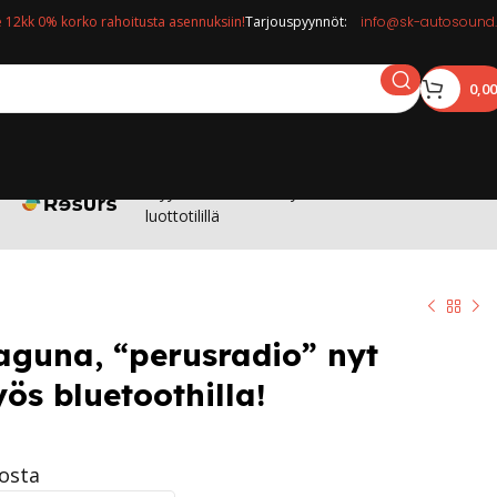
12kk 0% korko rahoitusta asennuksiin!
Tarjouspyynnöt:
info@sk-autosound.
0,0
Myymälässä: Osta nyt maksa 12kk korottomalla
luottotilillä
aguna, “perusradio” nyt
ös bluetoothilla!
tosta