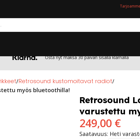
Tarjoamme 
Osta nyt maksa 30 päivän sisällä klarnalla
ikkeet
Retrosound kustomoitavat radiot
tettu myös bluetoothilla!
Retrosound L
varustettu my
249,00
€
Saatavuus: Heti varas