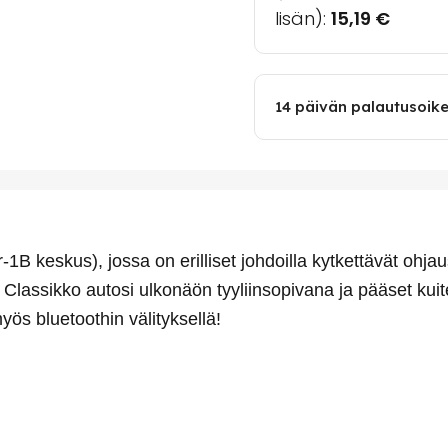
lisän):
15,19
€
14 päivän palautusoik
or-1B keskus), jossa on erilliset johdoilla kytkettävät ohj
t Classikko autosi ulkonäön tyyliinsopivana ja pääset ku
myös bluetoothin välityksellä!