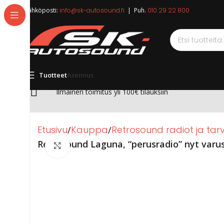
Sähköposti:
info@sk-autosound.fi
| Puh.
010 29 22 800
Tuotteet
Asennus
Ilmainen toimitus yli 100€ tilauksiin
Etusivu
Kauppa
Retrosound radiot ja tarv
Retrosound Laguna, “perusradio” nyt varus
Click to enlarge