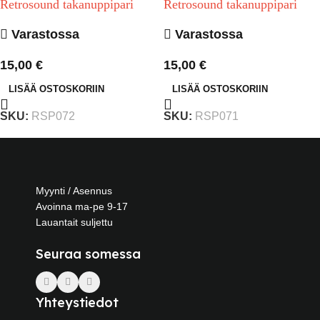
Retrosound takanuppipari
Retrosound takanuppipari
Varastossa
Varastossa
15,00
€
15,00
€
LISÄÄ OSTOSKORIIN
LISÄÄ OSTOSKORIIN
SKU:
RSP072
SKU:
RSP071
Myynti / Asennus
Avoinna ma-pe 9-17
Lauantait suljettu
Seuraa somessa
Yhteystiedot