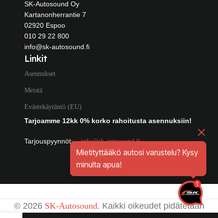
SK-Autosound Oy
Kartanonherrantie 7
02920 Espoo
010 29 22 800
info@sk-autosound.fi
Linkit
Asennukset
Meistä
Evästekäytäntö (EU)
Tarjoamme 12kk 0% korko rahoitusta asennuksiin!
Tarjouspyynnöt:
info@sk-autosound.fi
Mietityttääkö autosi varustelu? Kysy
minulta apua!
© 2026
SK-Autosound
. Kaikki oikeudet pidätetään