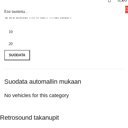
0,0
Suodata hinnan mukaan
SUODATA
Suodata automallin mukaan
No vehicles for this category
Retrosound takanupit