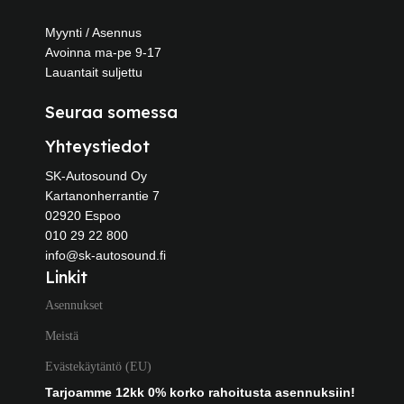
Myynti / Asennus
Avoinna ma-pe 9-17
Lauantait suljettu
Seuraa somessa
Yhteystiedot
SK-Autosound Oy
Kartanonherrantie 7
02920 Espoo
010 29 22 800
info@sk-autosound.fi
Linkit
Asennukset
Meistä
Evästekäytäntö (EU)
Tarjoamme 12kk 0% korko rahoitusta asennuksiin!