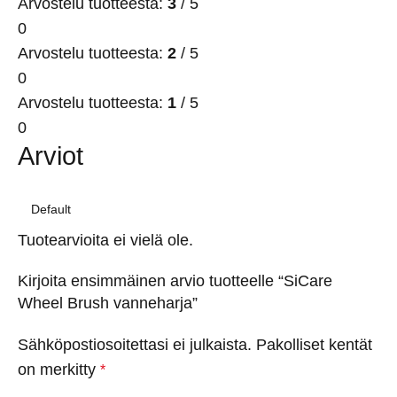
Arvostelu tuotteesta:
3
/ 5
0
Arvostelu tuotteesta:
2
/ 5
0
Arvostelu tuotteesta:
1
/ 5
0
Arviot
Tuotearvioita ei vielä ole.
Kirjoita ensimmäinen arvio tuotteelle “SiCare
Wheel Brush vanneharja”
Sähköpostiosoitettasi ei julkaista.
Pakolliset kentät
on merkitty
*