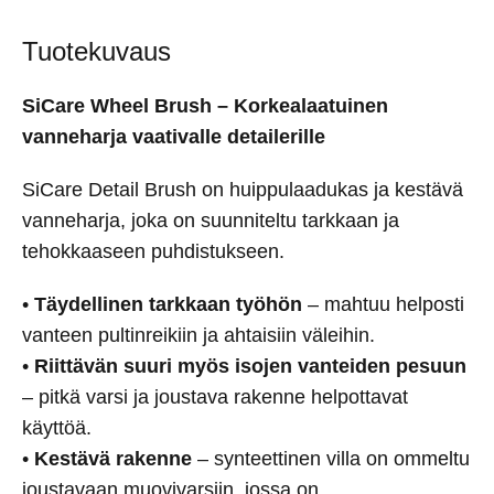
Tuotekuvaus
SiCare Wheel Brush – Korkealaatuinen
vanneharja vaativalle detailerille
SiCare Detail Brush on huippulaadukas ja kestävä
vanneharja, joka on suunniteltu tarkkaan ja
tehokkaaseen puhdistukseen.
•
Täydellinen tarkkaan työhön
– mahtuu helposti
vanteen pultinreikiin ja ahtaisiin väleihin.
•
Riittävän suuri myös isojen vanteiden pesuun
– pitkä varsi ja joustava rakenne helpottavat
käyttöä.
•
Kestävä rakenne
– synteettinen villa on ommeltu
joustavaan muovivarsiin, jossa on