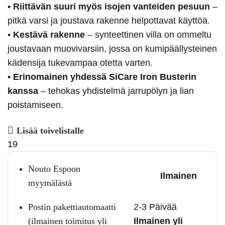
•
Riittävän suuri myös isojen vanteiden pesuun
–
pitkä varsi ja joustava rakenne helpottavat käyttöä.
•
Kestävä rakenne
– synteettinen villa on ommeltu
joustavaan muovivarsiin, jossa on kumipäällysteinen
kädensija tukevampaa otetta varten.
•
Erinomainen yhdessä SiCare Iron Busterin
kanssa
– tehokas yhdistelmä jarrupölyn ja lian
poistamiseen.
Lisää toivelistalle
19
Nouto Espoon
Ilmainen
myymälästä
Postin pakettiautomaatti
2-3 Päivää
(ilmainen toimitus yli
Ilmainen yli