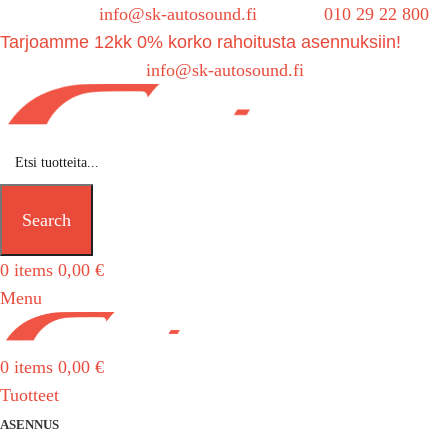
Sähköposti:
info@sk-autosound.fi
| Puh.
010 29 22 800
Tarjoamme 12kk 0% korko rahoitusta asennuksiin!
Tarjouspyynnöt:
info@sk-autosound.fi
Search
0
items
0,00
€
Menu
0
items
0,00
€
Tuotteet
ASENNUS