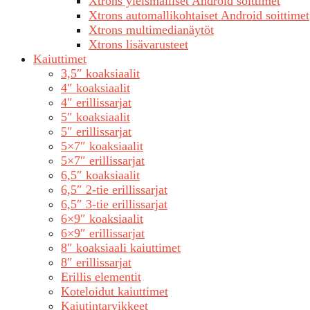
Xtrons yleismalliset Android soittimet
Xtrons automallikohtaiset Android soittimet
Xtrons multimedianäytöt
Xtrons lisävarusteet
Kaiuttimet
3,5″ koaksiaalit
4″ koaksiaalit
4″ erillissarjat
5″ koaksiaalit
5″ erillissarjat
5×7″ koaksiaalit
5×7″ erillissarjat
6,5″ koaksiaalit
6,5″ 2-tie erillissarjat
6,5″ 3-tie erillissarjat
6×9″ koaksiaalit
6×9″ erillissarjat
8″ koaksiaali kaiuttimet
8″ erillissarjat
Erillis elementit
Koteloidut kaiuttimet
Kaiutintarvikkeet