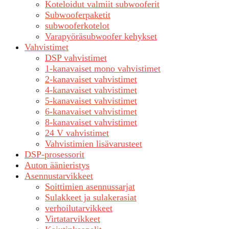
Koteloidut valmiit subwooferit
Subwooferpaketit
subwooferkotelot
Varapyöräsubwoofer kehykset
Vahvistimet
DSP vahvistimet
1-kanavaiset mono vahvistimet
2-kanavaiset vahvistimet
4-kanavaiset vahvistimet
5-kanavaiset vahvistimet
6-kanavaiset vahvistimet
8-kanavaiset vahvistimet
24 V vahvistimet
Vahvistimien lisävarusteet
DSP-prosessorit
Auton äänieristys
Asennustarvikkeet
Soittimien asennussarjat
Sulakkeet ja sulakerasiat
verhoilutarvikkeet
Virtatarvikkeet