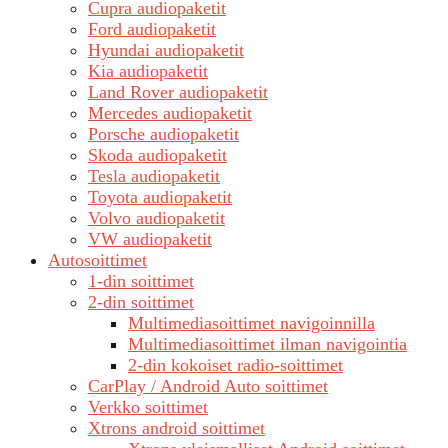
Cupra audiopaketit
Ford audiopaketit
Hyundai audiopaketit
Kia audiopaketit
Land Rover audiopaketit
Mercedes audiopaketit
Porsche audiopaketit
Skoda audiopaketit
Tesla audiopaketit
Toyota audiopaketit
Volvo audiopaketit
VW audiopaketit
Autosoittimet
1-din soittimet
2-din soittimet
Multimediasoittimet navigoinnilla
Multimediasoittimet ilman navigointia
2-din kokoiset radio-soittimet
CarPlay / Android Auto soittimet
Verkko soittimet
Xtrons android soittimet