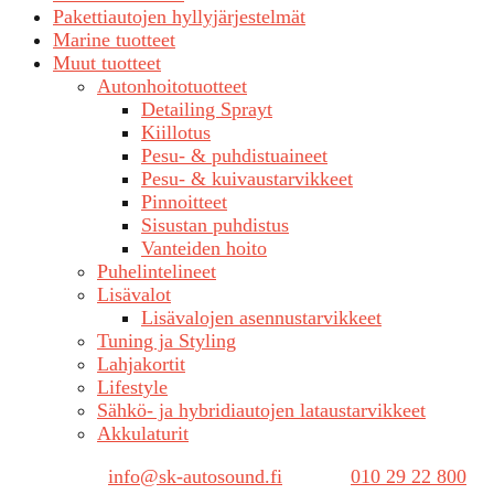
Pakettiautojen hyllyjärjestelmät
Marine tuotteet
Muut tuotteet
Autonhoitotuotteet
Detailing Sprayt
Kiillotus
Pesu- & puhdistuaineet
Pesu- & kuivaustarvikkeet
Pinnoitteet
Sisustan puhdistus
Vanteiden hoito
Puhelintelineet
Lisävalot
Lisävalojen asennustarvikkeet
Tuning ja Styling
Lahjakortit
Lifestyle
Sähkö- ja hybridiautojen lataustarvikkeet
Akkulaturit
Sähköposti:
info@sk-autosound.fi
| Puh.
010 29 22 800