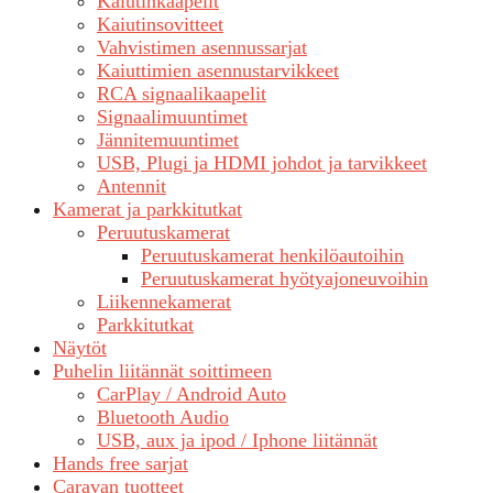
Kaiutinkaapelit
Kaiutinsovitteet
Vahvistimen asennussarjat
Kaiuttimien asennustarvikkeet
RCA signaalikaapelit
Signaalimuuntimet
Jännitemuuntimet
USB, Plugi ja HDMI johdot ja tarvikkeet
Antennit
Kamerat ja parkkitutkat
Peruutuskamerat
Peruutuskamerat henkilöautoihin
Peruutuskamerat hyötyajoneuvoihin
Liikennekamerat
Parkkitutkat
Näytöt
Puhelin liitännät soittimeen
CarPlay / Android Auto
Bluetooth Audio
USB, aux ja ipod / Iphone liitännät
Hands free sarjat
Caravan tuotteet