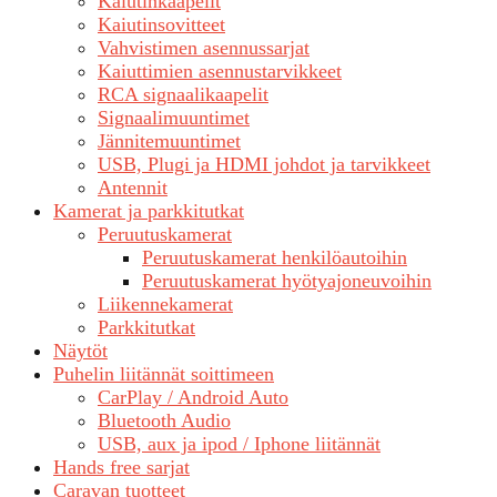
Kaiutinkaapelit
Kaiutinsovitteet
Vahvistimen asennussarjat
Kaiuttimien asennustarvikkeet
RCA signaalikaapelit
Signaalimuuntimet
Jännitemuuntimet
USB, Plugi ja HDMI johdot ja tarvikkeet
Antennit
Kamerat ja parkkitutkat
Peruutuskamerat
Peruutuskamerat henkilöautoihin
Peruutuskamerat hyötyajoneuvoihin
Liikennekamerat
Parkkitutkat
Näytöt
Puhelin liitännät soittimeen
CarPlay / Android Auto
Bluetooth Audio
USB, aux ja ipod / Iphone liitännät
Hands free sarjat
Caravan tuotteet