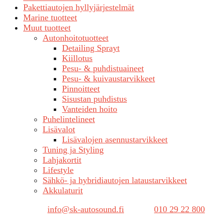
Pakettiautojen hyllyjärjestelmät
Marine tuotteet
Muut tuotteet
Autonhoitotuotteet
Detailing Sprayt
Kiillotus
Pesu- & puhdistuaineet
Pesu- & kuivaustarvikkeet
Pinnoitteet
Sisustan puhdistus
Vanteiden hoito
Puhelintelineet
Lisävalot
Lisävalojen asennustarvikkeet
Tuning ja Styling
Lahjakortit
Lifestyle
Sähkö- ja hybridiautojen lataustarvikkeet
Akkulaturit
Sähköposti:
info@sk-autosound.fi
| Puh.
010 29 22 800