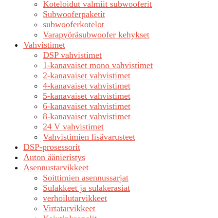
Koteloidut valmiit subwooferit
Subwooferpaketit
subwooferkotelot
Varapyöräsubwoofer kehykset
Vahvistimet
DSP vahvistimet
1-kanavaiset mono vahvistimet
2-kanavaiset vahvistimet
4-kanavaiset vahvistimet
5-kanavaiset vahvistimet
6-kanavaiset vahvistimet
8-kanavaiset vahvistimet
24 V vahvistimet
Vahvistimien lisävarusteet
DSP-prosessorit
Auton äänieristys
Asennustarvikkeet
Soittimien asennussarjat
Sulakkeet ja sulakerasiat
verhoilutarvikkeet
Virtatarvikkeet