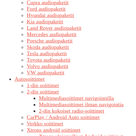
Cupra audiopaketit
Ford audiopaketit
Hyundai audiopaketit
Kia audiopaketit
Land Rover audiopaketit
Mercedes audiopaketit
Porsche audiopaketit
Skoda audiopaketit
Tesla audiopaketit
Toyota audiopaketit
Volvo audiopaketit
VW audiopaketit
Autosoittimet
1-din soittimet
2-din soittimet
Multimediasoittimet navigoinnilla
Multimediasoittimet ilman navigointia
2-din kokoiset radio-soittimet
CarPlay / Android Auto soittimet
Verkko soittimet
Xtrons android soittimet