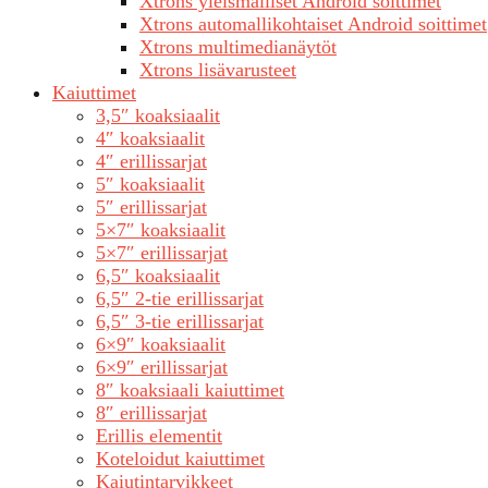
Xtrons yleismalliset Android soittimet
Xtrons automallikohtaiset Android soittimet
Xtrons multimedianäytöt
Xtrons lisävarusteet
Kaiuttimet
3,5″ koaksiaalit
4″ koaksiaalit
4″ erillissarjat
5″ koaksiaalit
5″ erillissarjat
5×7″ koaksiaalit
5×7″ erillissarjat
6,5″ koaksiaalit
6,5″ 2-tie erillissarjat
6,5″ 3-tie erillissarjat
6×9″ koaksiaalit
6×9″ erillissarjat
8″ koaksiaali kaiuttimet
8″ erillissarjat
Erillis elementit
Koteloidut kaiuttimet
Kaiutintarvikkeet