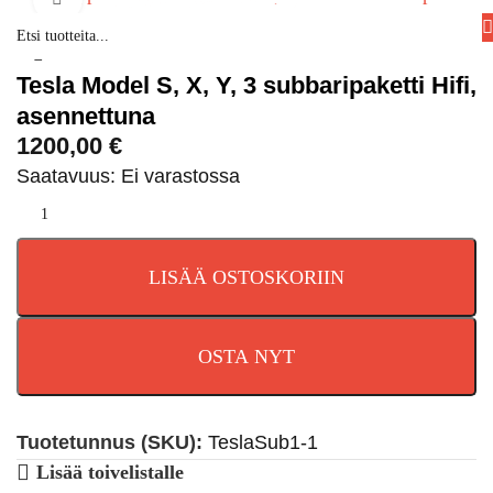
Tesla Model S, X, Y, 3 subbaripaketti Hifi,
asennettuna
1200,00
€
Saatavuus: Ei varastossa
LISÄÄ OSTOSKORIIN
OSTA NYT
Tuotetunnus (SKU):
TeslaSub1-1
Lisää toivelistalle