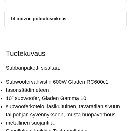
14 päivän palautusoikeus
Tuotekuvaus
Subbaripaketti sisältää:
Subwoofervahvistin 600W Gladen RC600c1
tasonsäädin eteen
10″ subwoofer, Gladen Gamma 10
subwooferkotelo, lasikuituinen, tavaratilan sivuun
tai pohjan syvennykseen, musta huopaverhous
metallinen suojaritilä.
Sovellukset kaikkiin Tesla malleihin