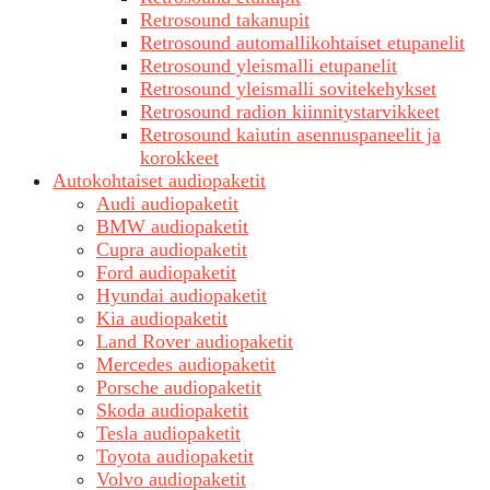
Retrosound takanupit
Retrosound automallikohtaiset etupanelit
Retrosound yleismalli etupanelit
Retrosound yleismalli sovitekehykset
Retrosound radion kiinnitystarvikkeet
Retrosound kaiutin asennuspaneelit ja
korokkeet
Autokohtaiset audiopaketit
Audi audiopaketit
BMW audiopaketit
Cupra audiopaketit
Ford audiopaketit
Hyundai audiopaketit
Kia audiopaketit
Land Rover audiopaketit
Mercedes audiopaketit
Porsche audiopaketit
Skoda audiopaketit
Tesla audiopaketit
Toyota audiopaketit
Volvo audiopaketit