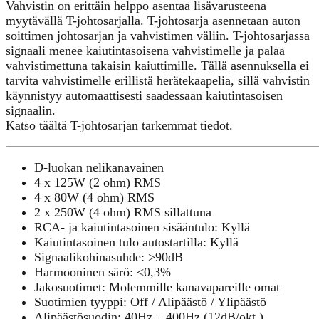
Vahvistin on erittäin helppo asentaa lisävarusteena
myytävällä T-johtosarjalla. T-johtosarja asennetaan auton
soittimen johtosarjan ja vahvistimen väliin. T-johtosarjassa
signaali menee kaiutintasoisena vahvistimelle ja palaa
vahvistimettuna takaisin kaiuttimille. Tällä asennuksella ei
tarvita vahvistimelle erillistä herätekaapelia, sillä vahvistin
käynnistyy automaattisesti saadessaan kaiutintasoisen
signaalin.
Katso täältä T-johtosarjan tarkemmat tiedot.
D-luokan nelikanavainen
4 x 125W (2 ohm) RMS
4 x 80W (4 ohm) RMS
2 x 250W (4 ohm) RMS sillattuna
RCA- ja kaiutintasoinen sisääntulo: Kyllä
Kaiutintasoinen tulo autostartilla: Kyllä
Signaalikohinasuhde: >90dB
Harmooninen särö: <0,3%
Jakosuotimet: Molemmille kanavapareille omat
Suotimien tyyppi: Off / Alipäästö / Ylipäästö
Alipäästösuodin: 40Hz – 400Hz (12dB/okt.)