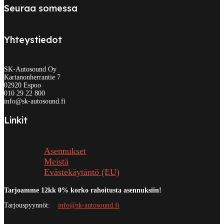
Seuraa somessa
Yhteystiedot
SK-Autosound Oy
Kartanonherrantie 7
02920 Espoo
010 29 22 800
info@sk-autosound.fi
Linkit
Asennukset
Meistä
Evästekäytäntö (EU)
Tarjoamme 12kk 0% korko rahoitusta asennuksiin!
Tarjouspyynnöt:
info@sk-autosound.fi