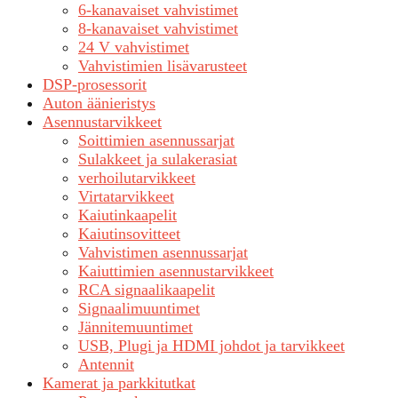
6-kanavaiset vahvistimet
8-kanavaiset vahvistimet
24 V vahvistimet
Vahvistimien lisävarusteet
DSP-prosessorit
Auton äänieristys
Asennustarvikkeet
Soittimien asennussarjat
Sulakkeet ja sulakerasiat
verhoilutarvikkeet
Virtatarvikkeet
Kaiutinkaapelit
Kaiutinsovitteet
Vahvistimen asennussarjat
Kaiuttimien asennustarvikkeet
RCA signaalikaapelit
Signaalimuuntimet
Jännitemuuntimet
USB, Plugi ja HDMI johdot ja tarvikkeet
Antennit
Kamerat ja parkkitutkat