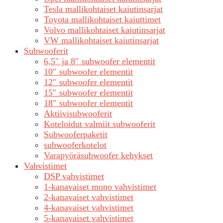
Tesla mallikohtaiset kaiutinsarjat
Toyota mallikohtaiset kaiuttimet
Volvo mallikohtaiset kaiutinsarjat
VW mallikohtaiset kaiutinsarjat
Subwooferit
6,5″ ja 8″ subwoofer elementit
10″ subwoofer elementit
12″ subwoofer elementit
15″ subwoofer elementit
18″ subwoofer elementit
Aktiivisubwooferit
Koteloidut valmiit subwooferit
Subwooferpaketit
subwooferkotelot
Varapyöräsubwoofer kehykset
Vahvistimet
DSP vahvistimet
1-kanavaiset mono vahvistimet
2-kanavaiset vahvistimet
4-kanavaiset vahvistimet
5-kanavaiset vahvistimet