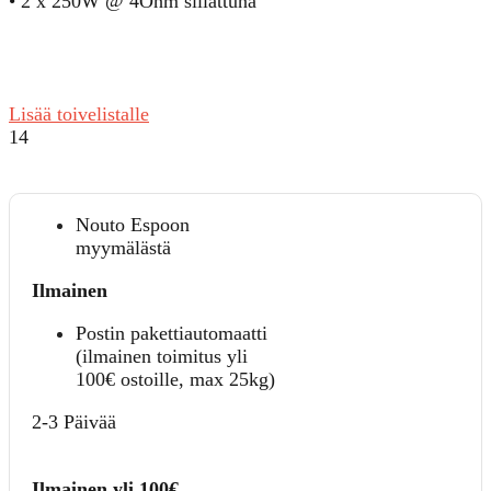
• 2 x 250W @ 4Ohm sillattuna
Lisää toivelistalle
14
Nouto Espoon
myymälästä
Ilmainen
Postin pakettiautomaatti
(ilmainen toimitus yli
100€ ostoille, max 25kg)
2-3 Päivää
Ilmainen yli 100€