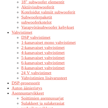
18″ subwoofer elementit
Aktiivisubwooferit
Koteloidut valmiit subwooferit
Subwooferpaketit
subwooferkotelot
Varapyöräsubwoofer kehykset
Vahvistimet
DSP vahvistimet
1-kanavaiset mono vahvistimet
2-kanavaiset vahvistimet
4-kanavaiset vahvistimet
5-kanavaiset vahvistimet
6-kanavaiset vahvistimet
8-kanavaiset vahvistimet
24 V vahvistimet
Vahvistimien lisävarusteet
DSP-prosessorit
Auton äänieristys
Asennustarvikkeet
Soittimien asennussarjat
Sulakkeet ja sulakerasiat