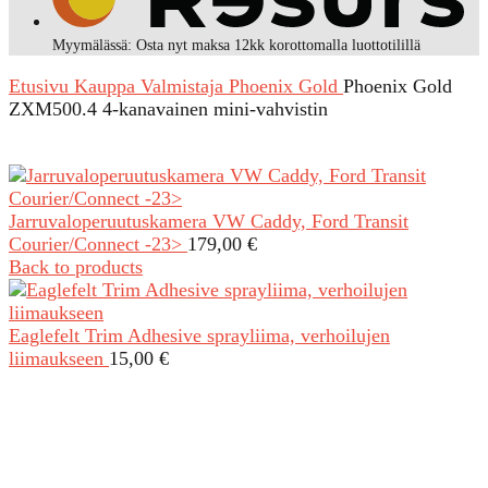
Myymälässä: Osta nyt maksa 12kk korottomalla luottotilillä
Etusivu
Kauppa
Valmistaja
Phoenix Gold
Phoenix Gold
ZXM500.4 4-kanavainen mini-vahvistin
Jarruvaloperuutuskamera VW Caddy, Ford Transit
Courier/Connect -23>
179,00
€
Back to products
Eaglefelt Trim Adhesive sprayliima, verhoilujen
liimaukseen
15,00
€