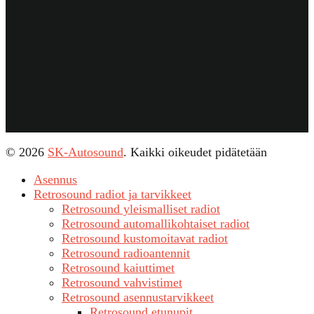
© 2026
SK-Autosound
. Kaikki oikeudet pidätetään
Asennus
Retrosound radiot ja tarvikkeet
Retrosound yleismalliset radiot
Retrosound automallikohtaiset radiot
Retrosound kustomoitavat radiot
Retrosound radioantennit
Retrosound kaiuttimet
Retrosound vahvistimet
Retrosound asennustarvikkeet
Retrosound etunupit