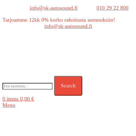
Sähköposti:
info@sk-autosound.fi
| Puh.
010 29 22 800
Tarjoamme 12kk 0% korko rahoitusta asennuksiin!
Tarjouspyynnöt:
info@sk-autosound.fi
Search
0
items
0,00
€
Menu