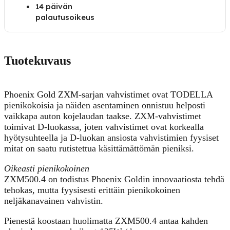
14 päivän
palautusoikeus
Tuotekuvaus
Phoenix Gold ZXM-sarjan vahvistimet ovat TODELLA
pienikokoisia ja näiden asentaminen onnistuu helposti
vaikkapa auton kojelaudan taakse. ZXM-vahvistimet
toimivat D-luokassa, joten vahvistimet ovat korkealla
hyötysuhteella ja D-luokan ansiosta vahvistimien fyysiset
mitat on saatu rutistettua käsittämättömän pieniksi.
Oikeasti pienikokoinen
ZXM500.4 on todistus Phoenix Goldin innovaatiosta tehdä
tehokas, mutta fyysisesti erittäin pienikokoinen
neljäkanavainen vahvistin.
Pienestä koostaan huolimatta ZXM500.4 antaa kahden