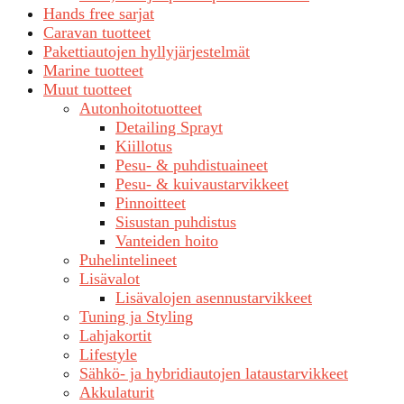
Hands free sarjat
Caravan tuotteet
Pakettiautojen hyllyjärjestelmät
Marine tuotteet
Muut tuotteet
Autonhoitotuotteet
Detailing Sprayt
Kiillotus
Pesu- & puhdistuaineet
Pesu- & kuivaustarvikkeet
Pinnoitteet
Sisustan puhdistus
Vanteiden hoito
Puhelintelineet
Lisävalot
Lisävalojen asennustarvikkeet
Tuning ja Styling
Lahjakortit
Lifestyle
Sähkö- ja hybridiautojen lataustarvikkeet
Akkulaturit