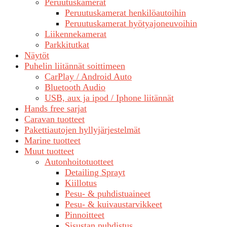
Peruutuskamerat
Peruutuskamerat henkilöautoihin
Peruutuskamerat hyötyajoneuvoihin
Liikennekamerat
Parkkitutkat
Näytöt
Puhelin liitännät soittimeen
CarPlay / Android Auto
Bluetooth Audio
USB, aux ja ipod / Iphone liitännät
Hands free sarjat
Caravan tuotteet
Pakettiautojen hyllyjärjestelmät
Marine tuotteet
Muut tuotteet
Autonhoitotuotteet
Detailing Sprayt
Kiillotus
Pesu- & puhdistuaineet
Pesu- & kuivaustarvikkeet
Pinnoitteet
Sisustan puhdistus