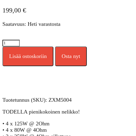
199,00
€
Saatavuus: Heti varastosta
Phoenix
Gold
ZXM500.4
Lisää ostoskoriin
Osta nyt
4-
kanavainen
mini-
vahvistin
määrä
Tuotetunnus (SKU):
ZXM5004
TODELLA pienikokoinen nelikko!
• 4 x 125W @ 2Ohm
• 4 x 80W @ 4Ohm