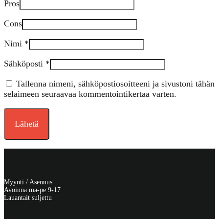
Pros
Cons
Nimi
*
Sähköposti
*
Tallenna nimeni, sähköpostiosoitteeni ja sivustoni tähän
selaimeen seuraavaa kommentointikertaa varten.
Myynti / Asennus
Avoinna ma-pe 9-17
Lauantait suljettu