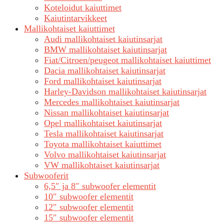
Koteloidut kaiuttimet
Kaiutintarvikkeet
Mallikohtaiset kaiuttimet
Audi mallikohtaiset kaiutinsarjat
BMW mallikohtaiset kaiutinsarjat
Fiat/Citroen/peugeot mallikohtaiset kaiuttimet
Dacia mallikohtaiset kaiutinsarjat
Ford mallikohtaiset kaiutinsarjat
Harley-Davidson mallikohtaiset kaiutinsarjat
Mercedes mallikohtaiset kaiutinsarjat
Nissan mallikohtaiset kaiutinsarjat
Opel mallikohtaiset kaiutinsarjat
Tesla mallikohtaiset kaiutinsarjat
Toyota mallikohtaiset kaiuttimet
Volvo mallikohtaiset kaiutinsarjat
VW mallikohtaiset kaiutinsarjat
Subwooferit
6,5″ ja 8″ subwoofer elementit
10″ subwoofer elementit
12″ subwoofer elementit
15″ subwoofer elementit