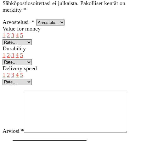
Sähköpostiosoitettasi ei julkaista.
Pakolliset kentät on
merkitty
*
Arvostelusi
*
Value for money
1
2
3
4
5
Durability
1
2
3
4
5
Delivery speed
1
2
3
4
5
Arviosi
*