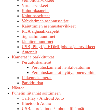
verhoilutarvikkeet
Virtatarvikkeet
Kaiutinkaapelit
Kaiutinsovitteet
Vahvistimen asennussarjat
Kaiuttimien asennustarvikkeet
RCA signaalikaapelit
Signaalimuuntimet
Jännitemuuntimet
USB, Plugi ja HDMI johdot ja tarvikkeet
Antennit
Kamerat ja parkkitutkat
Peruutuskamerat
Peruutuskamerat henkilöautoihin
Peruutuskamerat hyötyajoneuvoihin
Liikennekamerat
Parkkitutkat
Näytöt
Puhelin liitännät soittimeen
CarPlay / Android Auto
Bluetooth Audio
USB, aux ja ipod / Iphone liitännät