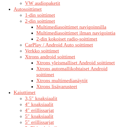
VW audiopaketit
Autosoittimet
1-din soittimet
2-din soittimet
Multimediasoittimet navigoinnilla
Multimediasoittimet ilman navigointia
2-din kokoiset radio-soittimet
CarPlay / Android Auto soittimet
Verkko soittimet
Xtrons android soittimet
Xtrons yleismalliset Android soittimet
Xtrons automallikohtaiset Android
soittimet
Xtrons multimedianäytöt
Xtrons lisävarusteet
Kaiuttimet
3,5″ koaksiaalit
4″ koaksiaalit
4″ erillissarjat
5″ koaksiaalit
5″ erillissarjat