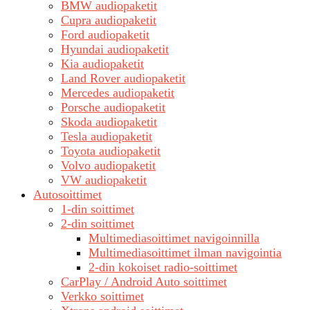
BMW audiopaketit
Cupra audiopaketit
Ford audiopaketit
Hyundai audiopaketit
Kia audiopaketit
Land Rover audiopaketit
Mercedes audiopaketit
Porsche audiopaketit
Skoda audiopaketit
Tesla audiopaketit
Toyota audiopaketit
Volvo audiopaketit
VW audiopaketit
Autosoittimet
1-din soittimet
2-din soittimet
Multimediasoittimet navigoinnilla
Multimediasoittimet ilman navigointia
2-din kokoiset radio-soittimet
CarPlay / Android Auto soittimet
Verkko soittimet