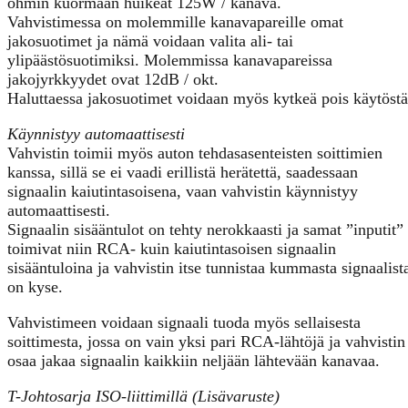
ohmin kuormaan huikeat 125W / kanava.
Vahvistimessa on molemmille kanavapareille omat
jakosuotimet ja nämä voidaan valita ali- tai
ylipäästösuotimiksi. Molemmissa kanavapareissa
jakojyrkkyydet ovat 12dB / okt.
Haluttaessa jakosuotimet voidaan myös kytkeä pois käytöstä
Käynnistyy automaattisesti
Vahvistin toimii myös auton tehdasasenteisten soittimien
kanssa, sillä se ei vaadi erillistä herätettä, saadessaan
signaalin kaiutintasoisena, vaan vahvistin käynnistyy
automaattisesti.
Signaalin sisääntulot on tehty nerokkaasti ja samat ”inputit”
toimivat niin RCA- kuin kaiutintasoisen signaalin
sisääntuloina ja vahvistin itse tunnistaa kummasta signaalist
on kyse.
Vahvistimeen voidaan signaali tuoda myös sellaisesta
soittimesta, jossa on vain yksi pari RCA-lähtöjä ja vahvistin
osaa jakaa signaalin kaikkiin neljään lähtevään kanavaa.
T-Johtosarja ISO-liittimillä (Lisävaruste)