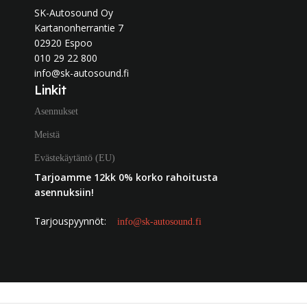
SK-Autosound Oy
Kartanonherrantie 7
02920 Espoo
010 29 22 800
info@sk-autosound.fi
Linkit
Asennukset
Meistä
Evästekäytäntö (EU)
Tarjoamme 12kk 0% korko rahoitusta
asennuksiin!
Tarjouspyynnöt:
info@sk-autosound.fi