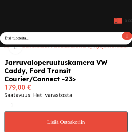
0,0
merat
Peruutuskamerat
Peruutuskamerat hyötyajoneuvoihin
Click to enlarge
Jarruvaloperuutuskamera VW
Caddy, Ford Transit
Courier/Connect -23>
179,00
€
Saatavuus: Heti varastosta
Lisää Ostoskoriin