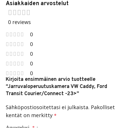
Asiakkaiden arvostelut
0 reviews
0
0
0
0
0
Kirjoita ensimmäinen arvio tuotteelle
“Jarruvaloperuutuskamera VW Caddy, Ford
Transit Courier/Connect -23>”
Sähköpostiosoitettasi ei julkaista.
Pakolliset
kentät on merkitty
*
Arvostelusi
*