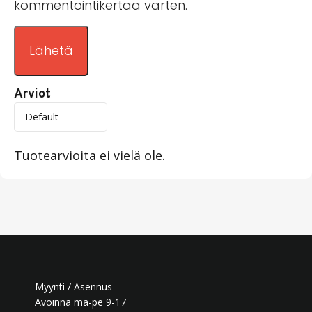
kommentointikertaa varten.
Arviot
Tuotearvioita ei vielä ole.
Myynti / Asennus
Avoinna ma-pe 9-17