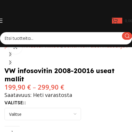
0,0
uppa
Asennustarvikkeet
Soittimien asennussarjat
Click to enlarge
VW infosovitin 2008-20016 useat
mallit
199,90
€
–
299,90
€
Saatavuus: Heti varastosta
VALITSE: