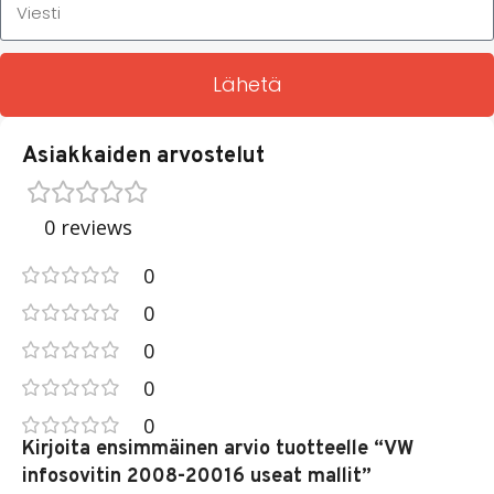
Lähetä
Asiakkaiden arvostelut
0 reviews
0
0
0
0
0
Kirjoita ensimmäinen arvio tuotteelle “VW
infosovitin 2008-20016 useat mallit”