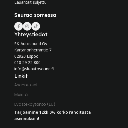
Lauantait suljettu
Seuraa somessa
Yhteystiedot
SK-Autosound Oy
Kartanonherrantie 7
02920 Espoo
010 29 22 800
info@sk-autosound.fi
Linkit
Asennukset
Meistä
Evästekäytäntö (EU)
Tarjoamme 12kk 0% korko rahoitusta
asennuksiin!