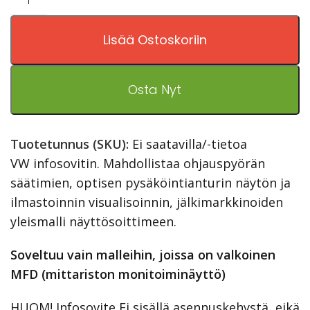
Lisää Ostoskoriin
Osta Nyt
Tuotetunnus (SKU):
Ei saatavilla/-tietoa
VW infosovitin. Mahdollistaa ohjauspyörän
säätimien, optisen pysäköintianturin näytön ja
ilmastoinnin visualisoinnin, jälkimarkkinoiden
yleismalli näyttösoittimeen.
Soveltuu vain malleihin, joissa on valkoinen
MFD (mittariston monitoiminäyttö)
HUOM! Infosovite Ei sisällä asennuskehystä, eikä